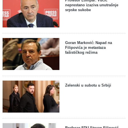
Profesor Lompar: Vučić
neprestano izaziva unutrašnje
srpske sukobe
Goran Marković: Napad na
Filipovića je metastaza
fašističkog režima
Zelenski u subotu u Srbiji
Profesor FDU Stevan Filipović