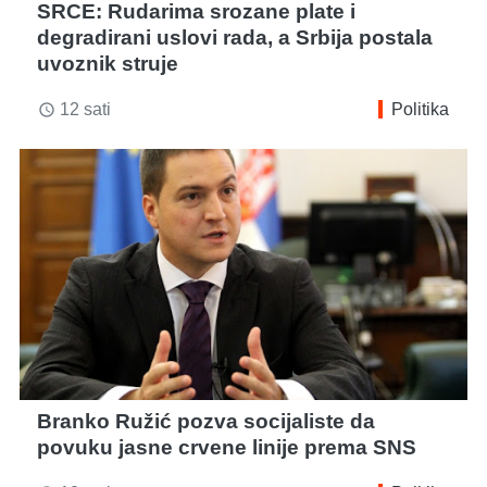
SRCE: Rudarima srozane plate i
degradirani uslovi rada, a Srbija postala
uvoznik struje
12 sati
Politika
access_time
Branko Ružić pozva socijaliste da
povuku jasne crvene linije prema SNS