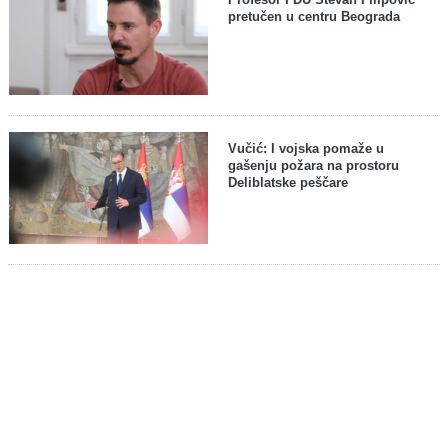
pretučen u centru Beograda
Vučić: I vojska pomaže u
gašenju požara na prostoru
Deliblatske peščare