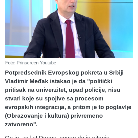
Foto: Prinscreen Youtube
Potpredsednik Evropskog pokreta u Srbiji
Vladimir Međak istakao je da "politički
pritisak na univerzitet, upad policije, nisu
stvari koje su spojive sa procesom
evropskih integracija, a pritom je to poglavlje
(Obrazovanje i kultura) privremeno
zatvoreno".
On je, za list Danas, naveo da je pitanje