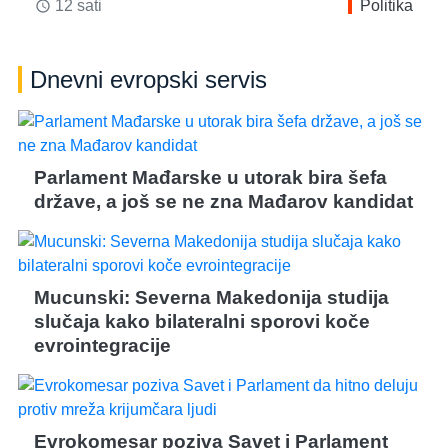
12 sati
Politika
access_time
Dnevni evropski servis
Parlament Mađarske u utorak bira šefa
države, a još se ne zna Mađarov kandidat
Mucunski: Severna Makedonija studija
slučaja kako bilateralni sporovi koče
evrointegracije
Evrokomesar poziva Savet i Parlament