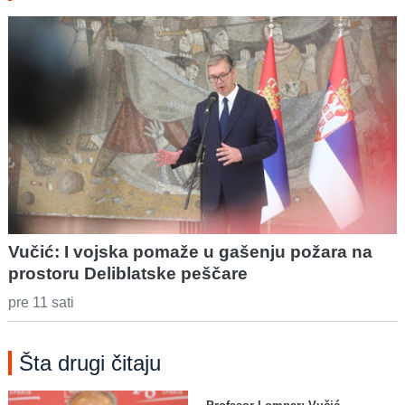
Vučić: I vojska pomaže u gašenju požara na
prostoru Deliblatske peščare
pre 11 sati
Šta drugi čitaju