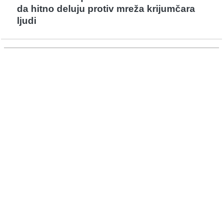
da hitno deluju protiv mreža krijumčara
ljudi