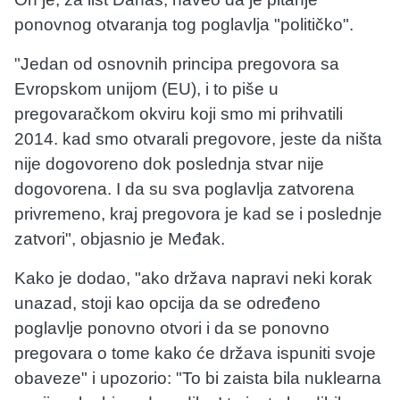
ponovnog otvaranja tog poglavlja "političko".
"Jedan od osnovnih principa pregovora sa
Evropskom unijom (EU), i to piše u
pregovaračkom okviru koji smo mi prihvatili
2014. kad smo otvarali pregovore, jeste da ništa
nije dogovoreno dok poslednja stvar nije
dogovorena. I da su sva poglavlja zatvorena
privremeno, kraj pregovora je kad se i poslednje
zatvori", objasnio je Međak.
Kako je dodao, "ako država napravi neki korak
unazad, stoji kao opcija da se određeno
poglavlje ponovno otvori i da se ponovno
pregovara o tome kako će država ispuniti svoje
obaveze" i upozorio: "To bi zaista bila nuklearna