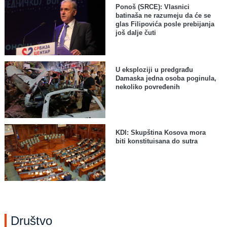
Ponoš (SRCE): Vlasnici
batinaša ne razumeju da će se
glas Filipovića posle prebijanja
još dalje čuti
U eksploziji u predgrađu
Damaska jedna osoba poginula,
nekoliko povređenih
KDI: Skupština Kosova mora
biti konstituisana do sutra
Društvo