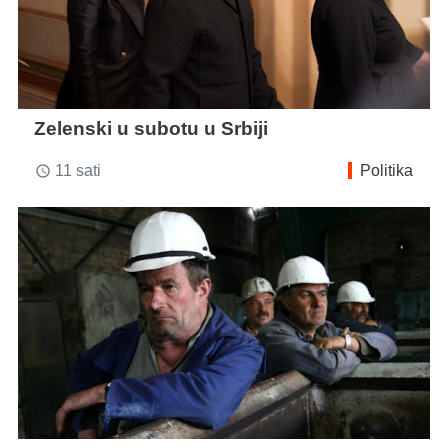
Zelenski u subotu u Srbiji
11 sati
Politika
access_time