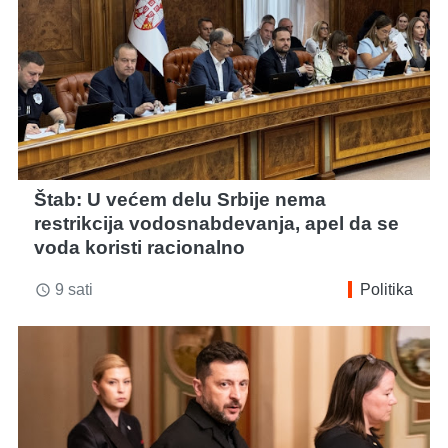
Štab: U većem delu Srbije nema
restrikcija vodosnabdevanja, apel da se
voda koristi racionalno
9 sati
Politika
access_time