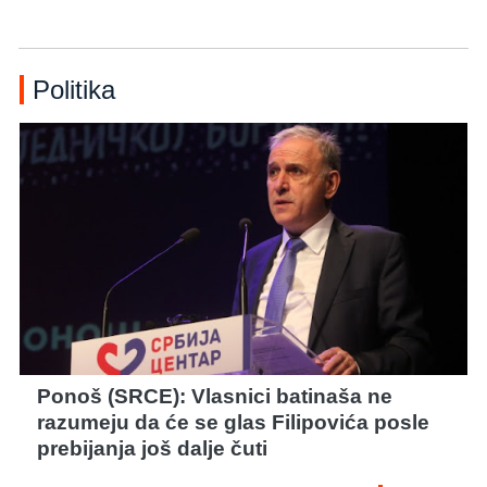
Politika
Ponoš (SRCE): Vlasnici batinaša ne
razumeju da će se glas Filipovića posle
prebijanja još dalje čuti