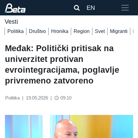
EN
Vesti
Politika
Društvo
Hronika
Region
Svet
Migranti
De
Međak: Politički pritisak na
univerzitet protivan
evrointegracijama, poglavlje
privremeno zatvoreno
Politika
|
19.05.2026
|
09:10
access_time