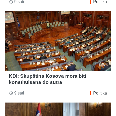
9 sati
Politika
access_time
KDI: Skupština Kosova mora biti
konstituisana do sutra
9 sati
Politika
access_time