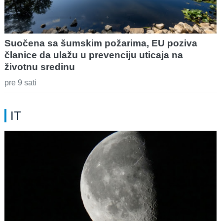
Suočena sa šumskim požarima, EU poziva
članice da ulažu u prevenciju uticaja na
životnu sredinu
pre 9 sati
IT