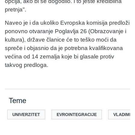
opcija, ako bi se dogodilo. I to jeste kredibilna
pretnja".
Naveo je i da ukoliko Evropska komisija predloži
ponovno otvaranje Poglavlja 26 (Obrazovanje i
kultura), države članice će to teško moći da
spreče i objasnio da je potrebna kvalifikovana
većina od 14 zemalja koje bi glasale protiv
takvog predloga.
Teme
UNIVERZITET
EVROINTEGRACIJE
VLADIMIR