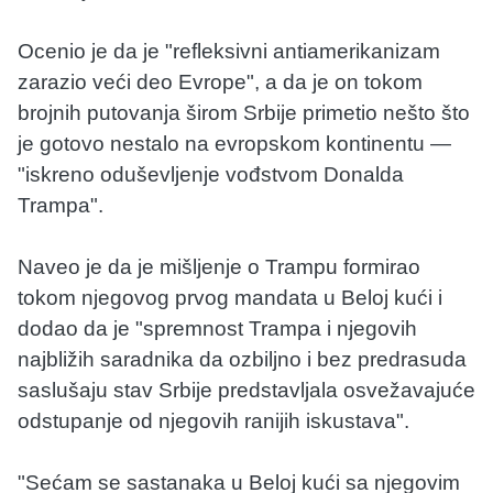
Ocenio je da je "refleksivni antiamerikanizam
zarazio veći deo Evrope", a da je on tokom
brojnih putovanja širom Srbije primetio nešto što
je gotovo nestalo na evropskom kontinentu —
"iskreno oduševljenje vođstvom Donalda
Trampa".
Naveo je da je mišljenje o Trampu formirao
tokom njegovog prvog mandata u Beloj kući i
dodao da je "spremnost Trampa i njegovih
najbližih saradnika da ozbiljno i bez predrasuda
saslušaju stav Srbije predstavljala osvežavajuće
odstupanje od njegovih ranijih iskustava".
"Sećam se sastanaka u Beloj kući sa njegovim