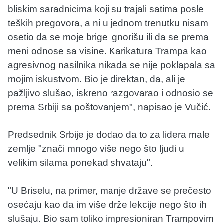
bliskim saradnicima koji su trajali satima posle
teških pregovora, a ni u jednom trenutku nisam
osetio da se moje brige ignorišu ili da se prema
meni odnose sa visine. Karikatura Trampa kao
agresivnog nasilnika nikada se nije poklapala sa
mojim iskustvom. Bio je direktan, da, ali je
pažljivo slušao, iskreno razgovarao i odnosio se
prema Srbiji sa poštovanjem", napisao je Vučić.
Predsednik Srbije je dodao da to za lidera male
zemlje "znači mnogo više nego što ljudi u
velikim silama ponekad shvataju".
"U Briselu, na primer, manje države se prečesto
osećaju kao da im više drže lekcije nego što ih
slušaju. Bio sam toliko impresioniran Trampovim