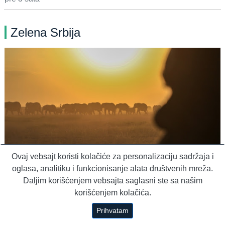
Zelena Srbija
Ovaj vebsajt koristi kolačiće za personalizaciju sadržaja i
oglasa, analitiku i funkcionisanje alata društvenih mreža.
Poljoprivrednici u Keniji kažu da ne truju
Daljim korišćenjem vebsajta saglasni ste sa našim
slonove koji im jedu paradajz
korišćenjem kolačića.
pre 1 dan
Prihvatam