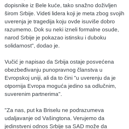
dopisnike iz Bele kuće, tako snažno doživljen
širom Srbije. Videti lidera koji je meta zbog svojih
uverenja je tragedija koju ovde isuviše dobro
razumemo. Dok su neki izneli formalne osude,
narod Srbije je pokazao istinsku i duboku
solidarnost", dodao je.
Vučić je napisao da Srbija ostaje posvećena
obezbeđivanju punopravnog članstva u
Evropskoj uniji, ali da to čini "u uverenju da je
otpornija Evropa moguća jedino sa odlučnim,
suverenim partnerima".
"Za nas, put ka Briselu ne podrazumeva
udaljavanje od Vašingtona. Verujemo da
jedinstveni odnos Srbije sa SAD može da