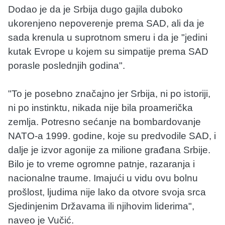
Dodao je da je Srbija dugo gajila duboko
ukorenjeno nepoverenje prema SAD, ali da je
sada krenula u suprotnom smeru i da je "jedini
kutak Evrope u kojem su simpatije prema SAD
porasle poslednjih godina".
"To je posebno značajno jer Srbija, ni po istoriji,
ni po instinktu, nikada nije bila proamerička
zemlja. Potresno sećanje na bombardovanje
NATO-a 1999. godine, koje su predvodile SAD, i
dalje je izvor agonije za milione građana Srbije.
Bilo je to vreme ogromne patnje, razaranja i
nacionalne traume. Imajući u vidu ovu bolnu
prošlost, ljudima nije lako da otvore svoja srca
Sjedinjenim Državama ili njihovim liderima",
naveo je Vučić.