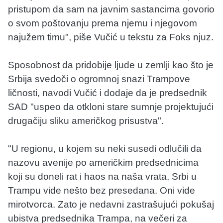
pristupom da sam na javnim sastancima govorio
o svom poštovanju prema njemu i njegovom
najužem timu", piše Vučić u tekstu za Foks njuz.
Sposobnost da pridobije ljude u zemlji kao što je
Srbija svedoči o ogromnoj snazi Trampove
ličnosti, navodi Vučić i dodaje da je predsednik
SAD "uspeo da otkloni stare sumnje projektujući
drugačiju sliku američkog prisustva".
"U regionu, u kojem su neki susedi odlučili da
nazovu avenije po američkim predsednicima
koji su doneli rat i haos na naša vrata, Srbi u
Trampu vide nešto bez presedana. Oni vide
mirotvorca. Zato je nedavni zastrašujući pokušaj
ubistva predsednika Trampa, na večeri za