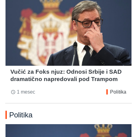
Vučić za Foks njuz: Odnosi Srbije i SAD
dramatično napredovali pod Trampom
1 mesec
Politika
access_time
Politika