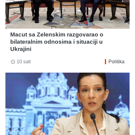
Macut sa Zelenskim razgovarao o
bilateralnim odnosima i situaciji u
Ukrajini
10 sati
Politika
access_time