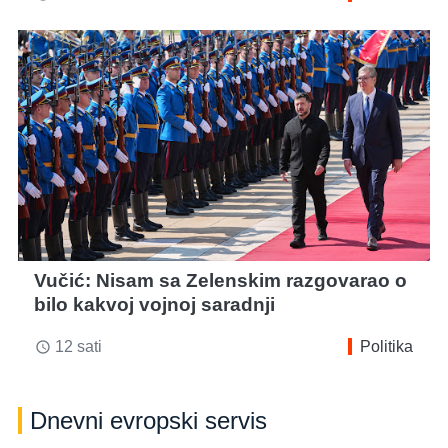
Vučić: Nisam sa Zelenskim razgovarao o
bilo kakvoj vojnoj saradnji
12 sati
Politika
access_time
Dnevni evropski servis