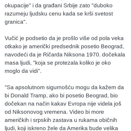
okupacije" i da građani Srbije zato "duboko
razumeju ljudsku cenu kada se krši svetost
granica".
Vučić je podsetio da je prošlo više od pola veka
otkako je američki predsednik posetio Beograd,
navodeći da je Ričarda Niksona 1970. dočekala
masa ljudi, "koja se protezala koliko je oko
moglo da vidi".
"Sa apsolutnom sigurnošću mogu da kažem da
bi Donald Tramp, ako bi posetio Beograd, bio
dočekan na način kakav Evropa nije videla još
od Niksonovog vremena. Video bi more
američkih i srpskih zastava u rukama običnih
ljudi, koji iskreno žele da Amerika bude velika