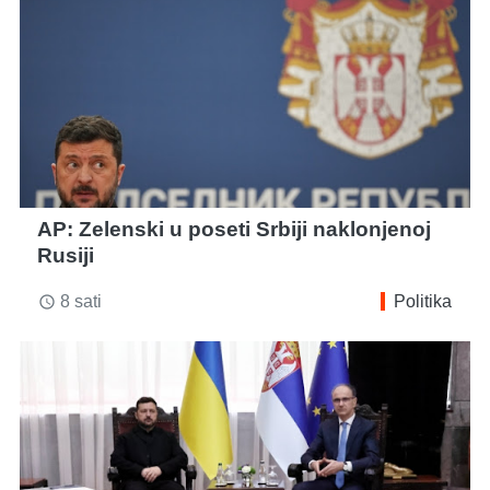
AP: Zelenski u poseti Srbiji naklonjenoj
Rusiji
8 sati
Politika
access_time