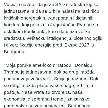
Vučić je naveo i da je za SAD strateška logika
jednostavna, a da se Srbija nalazi na raskršću
kritičnih energetskih, transportnih i digitalnih
koridora koji povezuju Jugoistočnu Evropu sa
ostatkom kontinenta, kao i da ulaže velika
sredstva u veštačku inteligenciju, biotehnologiju
i diverzifikaciju energije pred 'Ekspo 2027' u
Beogradu.
"Moja poruka američkom narodu i Donaldu
Trampu je jednostavna: dok se drugi možda
podsmevaju vašoj viziji, Srbija je razume. Dok
se drugi možda plaše vaše snage, Srbija je
poštuje. Naša vrata su otvorena, naša
ekonomija je spremna i temelji za istinsko
partnerstvo su već postavljeni. Budućnost