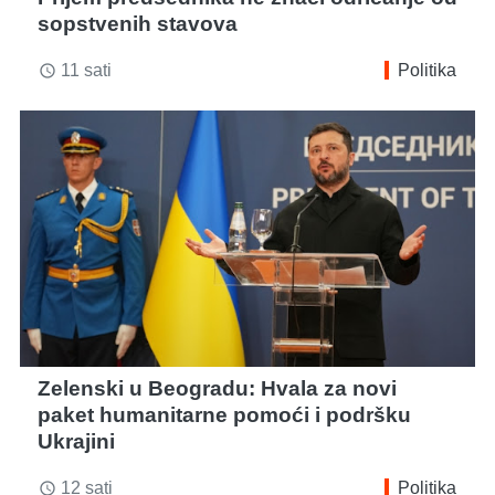
sopstvenih stavova
11 sati
Politika
access_time
Zelenski u Beogradu: Hvala za novi
paket humanitarne pomoći i podršku
Ukrajini
12 sati
Politika
access_time