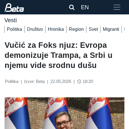
EN
Vesti
Politika
Društvo
Hronika
Region
Svet
Migranti
De
Vučić za Foks njuz: Evropa
demonizuje Trampa, a Srbi u
njemu vide srodnu dušu
Politika
|
Izvor: Beta
|
22.05.2026
|
18:20
access_time