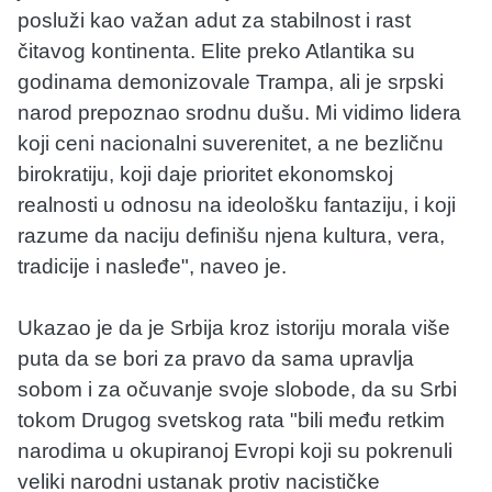
posluži kao važan adut za stabilnost i rast
čitavog kontinenta. Elite preko Atlantika su
godinama demonizovale Trampa, ali je srpski
narod prepoznao srodnu dušu. Mi vidimo lidera
koji ceni nacionalni suverenitet, a ne bezličnu
birokratiju, koji daje prioritet ekonomskoj
realnosti u odnosu na ideološku fantaziju, i koji
razume da naciju definišu njena kultura, vera,
tradicije i nasleđe", naveo je.
Ukazao je da je Srbija kroz istoriju morala više
puta da se bori za pravo da sama upravlja
sobom i za očuvanje svoje slobode, da su Srbi
tokom Drugog svetskog rata "bili među retkim
narodima u okupiranoj Evropi koji su pokrenuli
veliki narodni ustanak protiv nacističke