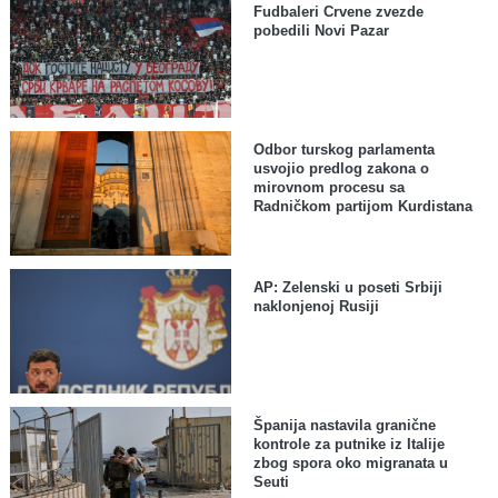
Fudbaleri Crvene zvezde
pobedili Novi Pazar
Odbor turskog parlamenta
usvojio predlog zakona o
mirovnom procesu sa
Radničkom partijom Kurdistana
AP: Zelenski u poseti Srbiji
naklonjenoj Rusiji
Španija nastavila granične
kontrole za putnike iz Italije
zbog spora oko migranata u
Seuti