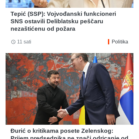
Tepić (SSP): Vojvođanski funkcioneri
SNS ostavili Deliblatsku peščaru
nezaštićenu od požara
11 sati
Politika
access_time
Đurić o kritikama posete Zelenskog:
Prijem predsednika ne znači odricanje od