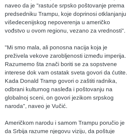
naveo da je "rastuće srpsko poštovanje prema
predsedniku Trampu, koje doprinosi otklanjanju
višedecenijskog nepoverenja u američko
vođstvo u ovom regionu, vezano za vrednosti".
"Mi smo mala, ali ponosna nacija koja je
preživela vekove zarobljenosti između imperija.
Razumemo šta znači boriti se za sopstvene
interese dok vam ostatak sveta govori da ćutite.
Kada Donald Tramp govori o zaštiti radnika,
odbrani kulturnog nasleđa i poštovanju na
globalnoj sceni, on govori jezikom srpskog
naroda", naveo je Vučić.
Američkom narodu i samom Trampu poručio je
da Srbija razume njegovu viziju, da poštuje