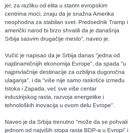
jer, za razliku od elita u starim evropskim
centrima moći, znaju da je snažna Amerika
neophodna za stabilan svet. Predsednik Tramp i
američki narod bi brzo shvatili da je današnja
Srbija sasvim drugačije mesto", naveo je.
Vučić je napisao da je Srbija danas "jedna od
najdinamičnijih ekonomija Evrope", da spada "u
najprivlačnije destinacije za ozbiljna dugoročna
ulaganja", i da "više nije samo raskršće između
Istoka i Zapada, već sve više centar
industrijskog rasta, razvoja energetike i
tehnoloških inovacija u ovom delu Evrope".
Naveo je da Srbija trenutno "može da se pohvali
jednom od najviših stopa rasta BDP-a u Evropi" i