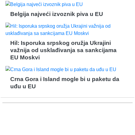
Belgija najveći izvoznik piva u EU
Hil: Isporuka srpskog oružja Ukrajini
važnija od usklađivanja sa sankcijama
EU Moskvi
Crna Gora i Island mogle bi u paketu da
uđu u EU