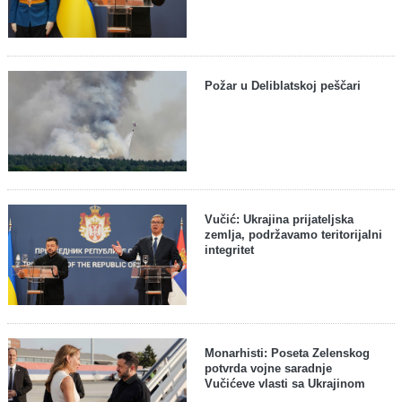
Požar u Deliblatskoj peščari
Vučić: Ukrajina prijateljska
zemlja, podržavamo teritorijalni
integritet
Monarhisti: Poseta Zelenskog
potvrda vojne saradnje
Vučićeve vlasti sa Ukrajinom