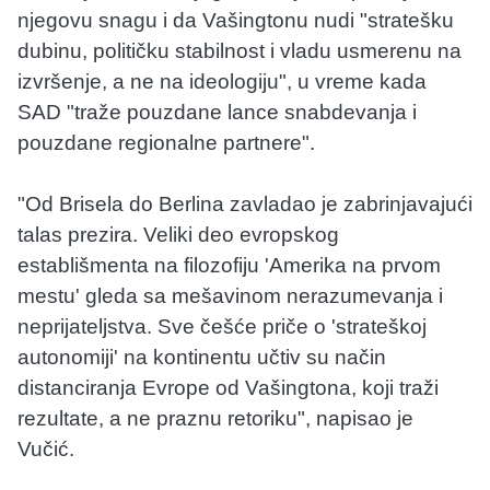
njegovu snagu i da Vašingtonu nudi "stratešku
dubinu, političku stabilnost i vladu usmerenu na
izvršenje, a ne na ideologiju", u vreme kada
SAD "traže pouzdane lance snabdevanja i
pouzdane regionalne partnere".
"Od Brisela do Berlina zavladao je zabrinjavajući
talas prezira. Veliki deo evropskog
establišmenta na filozofiju 'Amerika na prvom
mestu' gleda sa mešavinom nerazumevanja i
neprijateljstva. Sve češće priče o 'strateškoj
autonomiji' na kontinentu učtiv su način
distanciranja Evrope od Vašingtona, koji traži
rezultate, a ne praznu retoriku", napisao je
Vučić.