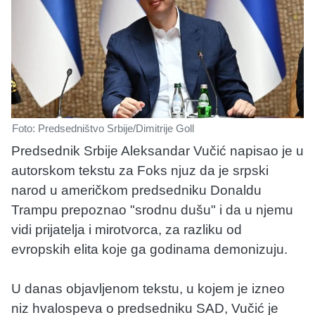
Foto: Predsedništvo Srbije/Dimitrije Goll
Predsednik Srbije Aleksandar Vučić napisao je u
autorskom tekstu za Foks njuz da je srpski
narod u američkom predsedniku Donaldu
Trampu prepoznao "srodnu dušu" i da u njemu
vidi prijatelja i mirotvorca, za razliku od
evropskih elita koje ga godinama demonizuju.
U danas objavljenom tekstu, u kojem je izneo
niz hvalospeva o predsedniku SAD, Vučić je