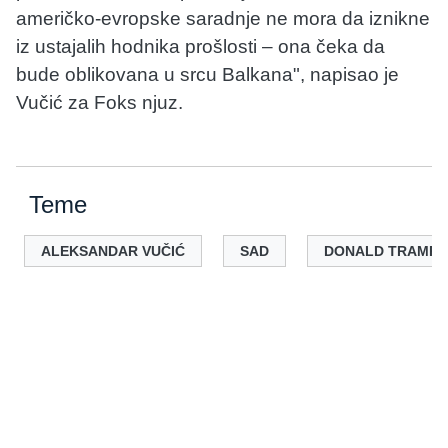
američko-evropske saradnje ne mora da iznikne
iz ustajalih hodnika prošlosti – ona čeka da
bude oblikovana u srcu Balkana", napisao je
Vučić za Foks njuz.
Teme
ALEKSANDAR VUČIĆ
SAD
DONALD TRAMP