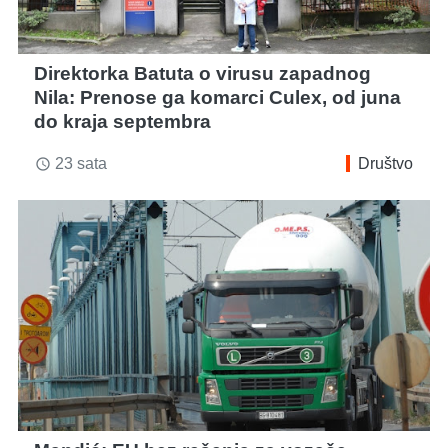
Direktorka Batuta o virusu zapadnog
Nila: Prenose ga komarci Culex, od juna
do kraja septembra
23 sata
Društvo
access_time