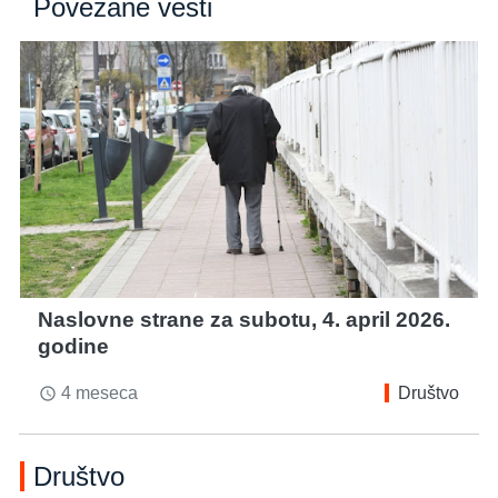
Povezane vesti
Naslovne strane za subotu, 4. april 2026.
godine
4 meseca
Društvo
access_time
Društvo