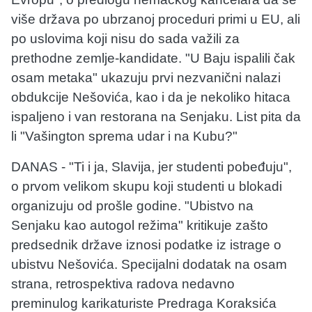
više država po ubrzanoj proceduri primi u EU, ali
po uslovima koji nisu do sada važili za
prethodne zemlje-kandidate. "U Baju ispalili čak
osam metaka" ukazuju prvi nezvanični nalazi
obdukcije Nešovića, kao i da je nekoliko hitaca
ispaljeno i van restorana na Senjaku. List pita da
li "Vašington sprema udar i na Kubu?"
DANAS - "Ti i ja, Slavija, jer studenti pobeđuju",
o prvom velikom skupu koji studenti u blokadi
organizuju od prošle godine. "Ubistvo na
Senjaku kao autogol režima" kritikuje zašto
predsednik države iznosi podatke iz istrage o
ubistvu Nešovića. Specijalni dodatak na osam
strana, retrospektiva radova nedavno
preminulog karikaturiste Predraga Koraksića