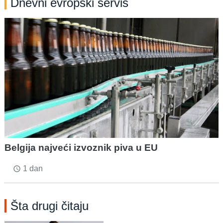
Dnevni evropski servis
Belgija najveći izvoznik piva u EU
1 dan
access_time
Šta drugi čitaju