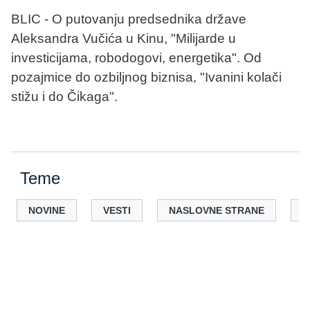
BLIC - O putovanju predsednika države
Aleksandra Vučića u Kinu, "Milijarde u
investicijama, robodogovi, energetika". Od
pozajmice do ozbiljnog biznisa, "Ivanini kolači
stižu i do Čikaga".
Teme
NOVINE
VESTI
NASLOVNE STRANE
D