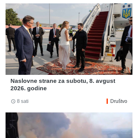
Naslovne strane za subotu, 8. avgust
2026. godine
8 sati
Društvo
access_time