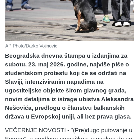
AP Photo/Darko Vojinovic
Beogradska dnevna štampa u izdanjima za
subotu, 23. maj 2026. godine, najviše piše o
studentskom protestu koji će se održati na
Slaviji, intenziviranim napadima na
ugostiteljske objekte širom glavnog grada,
novim detaljima iz istrage ubistva Aleksandra
Nešovića, predlogu o članstvu balkanskih
država u Evropskoj uniji, ali bez prava glasa.
VEČERNJE NOVOSTI - "(Pre)dugo putovanje u
Evropu", o predlogu nemačkog kancelara da se