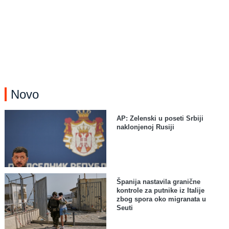
Novo
AP: Zelenski u poseti Srbiji
naklonjenoj Rusiji
Španija nastavila granične
kontrole za putnike iz Italije
zbog spora oko migranata u
Seuti