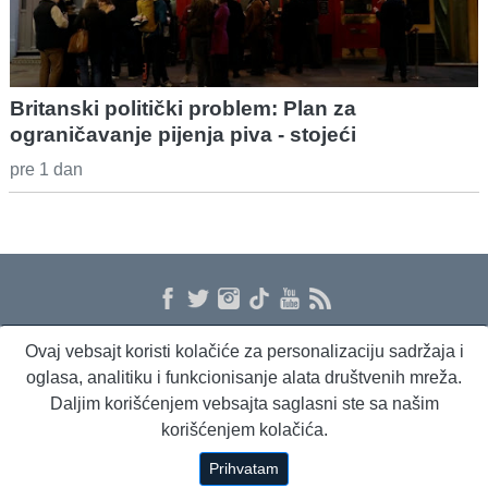
Britanski politički problem: Plan za
ograničavanje pijenja piva - stojeći
pre 1 dan
Ovaj vebsajt koristi kolačiće za personalizaciju sadržaja i
O nama
Proizvodi i usluge
Politika privatnosti
Kontakt
RSS
oglasa, analitiku i funkcionisanje alata društvenih mreža.
Daljim korišćenjem vebsajta saglasni ste sa našim
korišćenjem kolačića.
Beta Briefing
Dnevni evropski servis
Radio Sto plus
Prihvatam
Copyright © 1994 - 2026 Beta Press d.o.o.