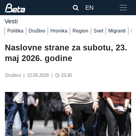
EN
Vesti
Politika
Društvo
Hronika
Region
Svet
Migranti
De
Naslovne strane za subotu, 23.
maj 2026. godine
Društvo
|
22.05.2026
|
23:30
access_time