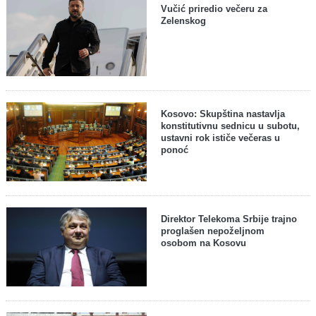
Vučić priredio večeru za
Zelenskog
Kosovo: Skupština nastavlja
konstitutivnu sednicu u subotu,
ustavni rok ističe večeras u
ponoć
Direktor Telekoma Srbije trajno
proglašen nepoželjnom
osobom na Kosovu