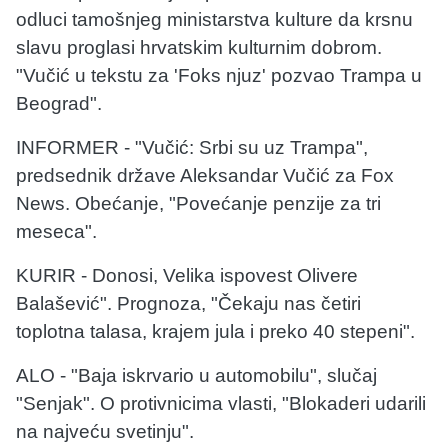
odluci tamošnjeg ministarstva kulture da krsnu
slavu proglasi hrvatskim kulturnim dobrom.
"Vučić u tekstu za 'Foks njuz' pozvao Trampa u
Beograd".
INFORMER - "Vučić: Srbi su uz Trampa",
predsednik države Aleksandar Vučić za Fox
News. Obećanje, "Povećanje penzije za tri
meseca".
KURIR - Donosi, Velika ispovest Olivere
Balašević". Prognoza, "Čekaju nas četiri
toplotna talasa, krajem jula i preko 40 stepeni".
ALO - "Baja iskrvario u automobilu", slučaj
"Senjak". O protivnicima vlasti, "Blokaderi udarili
na najveću svetinju".