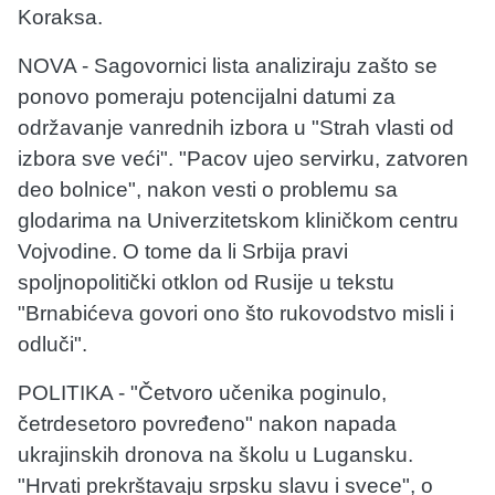
Koraksa.
NOVA - Sagovornici lista analiziraju zašto se
ponovo pomeraju potencijalni datumi za
održavanje vanrednih izbora u "Strah vlasti od
izbora sve veći". "Pacov ujeo servirku, zatvoren
deo bolnice", nakon vesti o problemu sa
glodarima na Univerzitetskom kliničkom centru
Vojvodine. O tome da li Srbija pravi
spoljnopolitički otklon od Rusije u tekstu
"Brnabićeva govori ono što rukovodstvo misli i
odluči".
POLITIKA - "Četvoro učenika poginulo,
četrdesetoro povređeno" nakon napada
ukrajinskih dronova na školu u Lugansku.
"Hrvati prekrštavaju srpsku slavu i svece", o