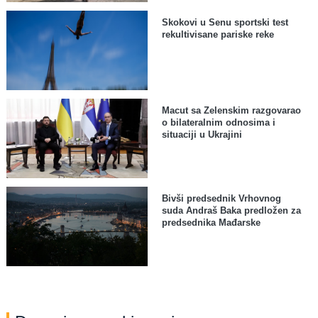
Skokovi u Senu sportski test
rekultivisane pariske reke
Macut sa Zelenskim razgovarao
o bilateralnim odnosima i
situaciji u Ukrajini
Bivši predsednik Vrhovnog
suda Andraš Baka predložen za
predsednika Mađarske