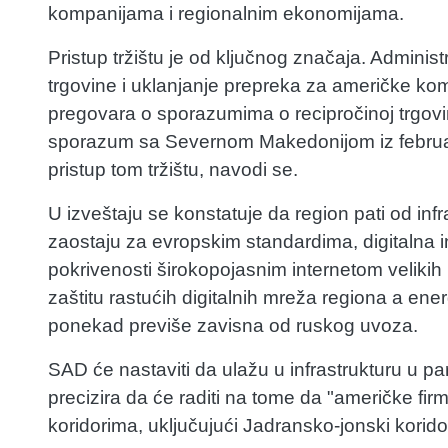
kompanijama i regionalnim ekonomijama.
Pristup tržištu je od ključnog značaja. Administ
trgovine i uklanjanje prepreka za američke ko
pregovara o sporazumima o recipročinoj trgov
sporazum sa Severnom Makedonijom iz februa
pristup tom tržištu, navodi se.
U izveštaju se konstatuje da region pati od inf
zaostaju za evropskim standardima, digitalna 
pokrivenosti širokopojasnim internetom velikih
zaštitu rastućih digitalnih mreža regiona a ener
ponekad previše zavisna od ruskog uvoza.
SAD će nastaviti da ulažu u infrastrukturu u p
precizira da će raditi na tome da "američke fir
koridorima, uključujući Jadransko-jonski korido