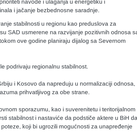
prioriteti navode i ulaganja u energetiku i
minala i jačanje bezbednosne saradnje.
avanje stabilnosti u regionu kao preduslova za
 da su SAD usmerene na razvijanje pozitivnih odnosa s
a tokom ove godine planiraju dijalog sa Severnom
le podrivaju regionalnu stabilnost.
rbiju i Kosovo da napreduju u normalizaciji odnosa,
razuma prihvatljivog za obe strane.
nom sporazumu, kao i suverenitetu i teritorijalnom
vrsti stabilnost i nastaviće da podstiče aktere u BiH d
 poteze, koji bi ugrozili mogućnosti za unapređenje