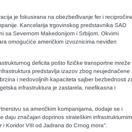
racija je fokusirana na obezbeđivanje fer i recipročin
mpanije. Kancelarija trgovinskog predstavnika SAD
ini sa Severnom Makedonijom i Srbijom. Okvirni
ra omogućiće američkim izvoznicima neviđen
rastrukturnog deficita pošto fizičke transportne mreže
infrastruktura predstavlja izazov zbog neujednačene
 brzina i nedovoljnih kapaciteta sajber bezbednosti z
getska infrastruktura je zastarela, neefikasna i
artnerstvu sa američkim kompanijama, dodaje se i
me daju značajan doprinos strateškim infrastrukturnim
r i Koridor VIII od Jadrana do Crnog mora".