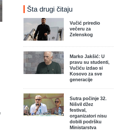
Šta drugi čitaju
Vučić priredio
večeru za
Zelenskog
Marko Jakšić: U
pravu su studenti,
Vučiću izdao si
Kosovo za sve
generacije
u
Sutra počinje 32.
Nišvil džez
festival,
e
organizatori nisu
dobili podršku
Ministarstva