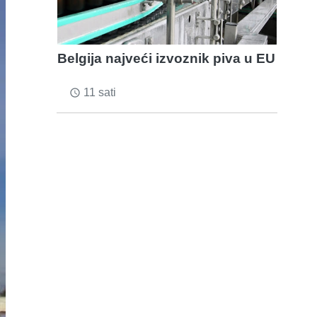
Belgija najveći izvoznik piva u EU
11 sati
access_time