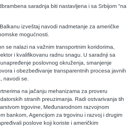
dbrambena saradnja biti nastavljena i sa Srbijom "na
Balkanu izveštaj navodi nadmetanje za američke
konomske mogućnosti.
on se nalazi na važnim transportnim koridorima,
ektor i kvalifikovanu radnu snagu. U saradnji sa
a unapređenje poslovnog okruženja, smanjenje
ovora i obezbeđivanje transparentnih procesa javnih
, navodi se.
 partnerima na jačanju mehanizama za proveru
predatorskih stranih preuzimanja. Radi ostvarivanja tih
nistarstvom trgovine, Međunarodnom razvojnom
m bankom, Agencijom za trgovinu i razvoj i drugim
unapređivali poslove koji koriste i američkim