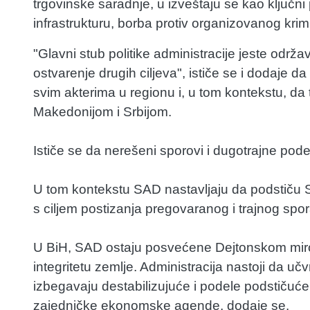
trgovinske saradnje, u izveštaju se kao ključni 
infrastrukturu, borba protiv organizovanog kri
"Glavni stub politike administracije jeste održ
ostvarenje drugih ciljeva", ističe se i dodaje
svim akterima u regionu i, u tom kontekstu, d
Makedonijom i Srbijom.
Ističe se da nerešeni sporovi i dugotrajne pode
U tom kontekstu SAD nastavljaju da podstiču S
s ciljem postizanja pregovaranog i trajnog spo
U BiH, SAD ostaju posvećene Dejtonskom mirov
integritetu zemlje. Administracija nastoji da uč
izbegavaju destabilizujuće i podele podstičuće
zajedničke ekonomske agende, dodaje se.