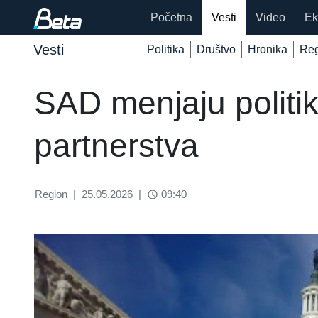
Početna
Vesti
Video
Ek
Vesti
Politika
Društvo
Hronika
Reg
SAD menjaju polit
partnerstva
Region
|
25.05.2026
|
09:40
access_time