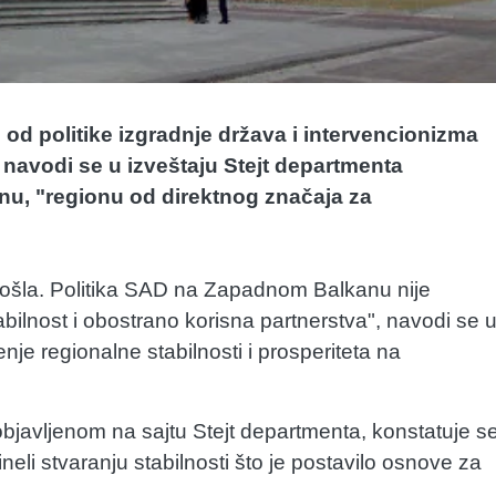
od politike izgradnje država i intervencionizma
navodi se u izveštaju Stejt departmenta
u, "regionu od direktnog značaja za
ošla. Politika SAD na Zapadnom Balkanu nije
ilnost i obostrano korisna partnerstva", navodi se 
je regionalne stabilnosti i prosperiteta na
bjavljenom na sajtu Stejt departmenta, konstatuje s
i stvaranju stabilnosti što je postavilo osnove za