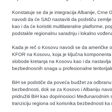
Konstatuje se da je integracija Albanije, Crne
navodi da će SAD nastaviti da podstiču zemlje
kao i da će koristiti multilateralne platforme, 
podstakle regionalnu saradnju i lokalno vođe
Kada je reč o Kosovu navodi se da američke o
KFOR na Kosovu, koja je ključna komponenta 
slobode kretanja na Kosovu kao i da nastavlja
bezbednosnih snaga u profesionalne teritorij
BiH se podstiče da poveća budžet za odbranu k
bezbednosti, dok se za Kosovo i Albaniju navo
pridružiti BiH kao doprinosioci Međunarodnim
tranziciju regiona od korisnika bezbednosti k