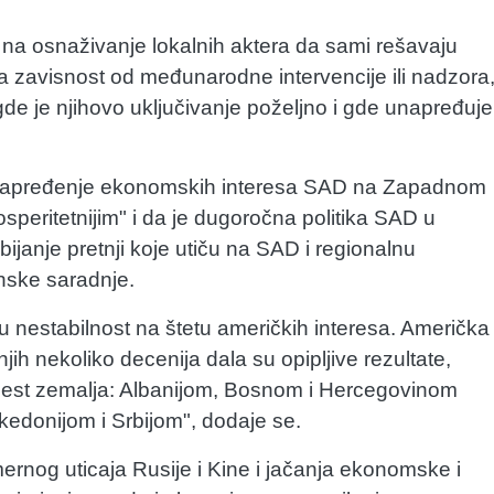
 na osnaživanje lokalnih aktera da sami rešavaju
 zavisnost od međunarodne intervencije ili nadzora
 je njihovo uključivanje poželjno i gde unapređuje
 unapređenje ekonomskih interesa SAD na Zapadnom
speritetnijim" i da je dugoročna politika SAD u
ijanje pretnji koje utiču na SAD i regionalnu
inske saradnje.
u nestabilnost na štetu američkih interesa. Američka
 nekoliko decenija dala su opipljive rezultate,
 šest zemalja: Albanijom, Bosnom i Hercegovinom
donijom i Srbijom", dodaje se.
mernog uticaja Rusije i Kine i jačanja ekonomske i