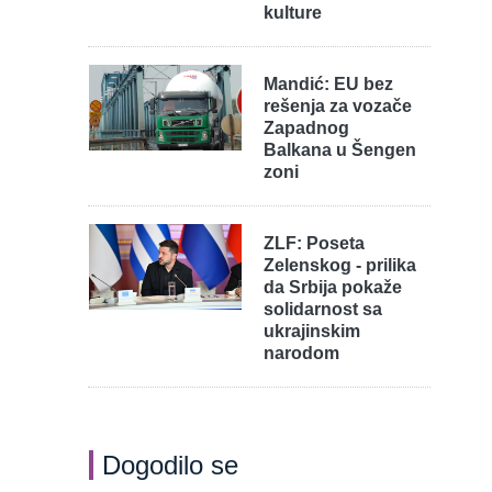
kulture
,
Mandić: EU bez
rešenja za vozače
Zapadnog
Balkana u Šengen
zoni
ZLF: Poseta
Zelenskog - prilika
da Srbija pokaže
solidarnost sa
ukrajinskim
narodom
Dogodilo se