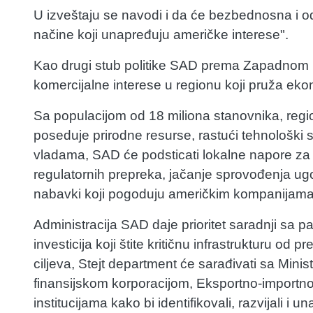
U izveštaju se navodi i da će bezbednosna i o
načine koji unapređuju američke interese".
Kao drugi stub politike SAD prema Zapadnom 
komercijalne interese u regionu koji pruža e
Sa populacijom od 18 miliona stanovnika, regi
poseduje prirodne resurse, rastući tehnološki s
vladama, SAD će podsticati lokalne napore z
regulatornih prepreka, jačanje sprovođenja ug
nabavki koji pogoduju američkim kompanijama
Administracija SAD daje prioritet saradnji sa
investicija koji štite kritičnu infrastrukturu od 
ciljeva, Stejt department će sarađivati sa Mi
finansijskom korporacijom, Eksportno-importno
institucijama kako bi identifikovali, razvijali i 