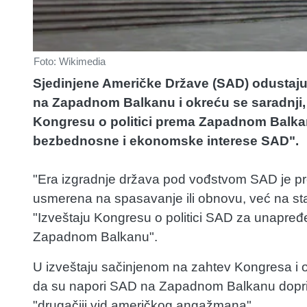
Foto: Wikimedia
Sjedinjene Američke Države (SAD) odustaju 
na Zapadnom Balkanu i okreću se saradnji, 
Kongresu o politici prema Zapadnom Balkan
bezbednosne i ekonomske interese SAD".
"Era izgradnje država pod vođstvom SAD je pr
usmerena na spasavanje ili obnovu, već na stab
"Izveštaju Kongresu o politici SAD za unapređen
Zapadnom Balkanu".
U izveštaju sačinjenom na zahtev Kongresa i o
da su napori SAD na Zapadnom Balkanu doprinel
"drugačiji vid američkog angažmana" .