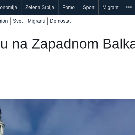
onomija
Zelena Srbija
Fomo
Sport
Migranti
ion
Svet
Migranti
Demostat
iku na Zapadnom Balk