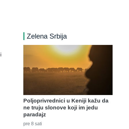
Zelena Srbija
i
Poljoprivrednici u Keniji kažu da
ne truju slonove koji im jedu
paradajz
pre 8 sati