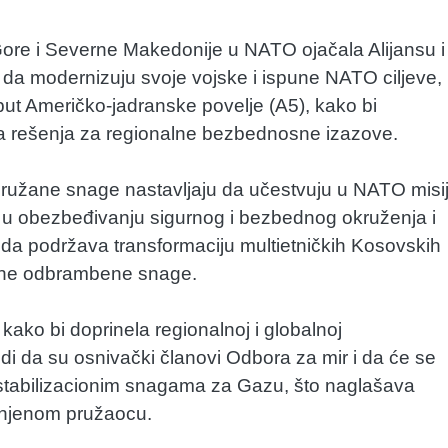
 Gore i Severne Makedonije u NATO ojačala Alijansu i
 da modernizuju svoje vojske i ispune NATO ciljeve,
poput Američko-jadranske povelje (A5), kako bi
na rešenja za regionalne bezbednosne izazove.
ružane snage nastavljaju da učestvuju u NATO misij
u obezbeđivanju sigurnog i bezbednog okruženja i
 da podržava transformaciju multietničkih Kosovskih
alne odbrambene snage.
ako bi doprinela regionalnoj i globalnoj
di da su osnivački članovi Odbora za mir i da će se
 stabilizacionim snagama za Gazu, što naglašava
a njenom pružaocu.