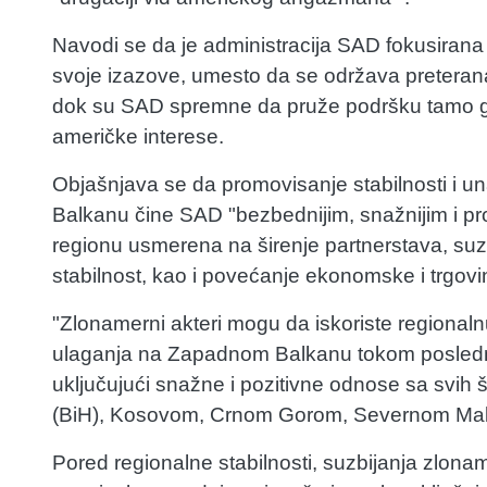
Navodi se da je administracija SAD fokusirana
svoje izazove, umesto da se održava preterana
dok su SAD spremne da pruže podršku tamo gde
američke interese.
Objašnjava se da promovisanje stabilnosti i
Balkanu čine SAD "bezbednijim, snažnijim i pro
regionu usmerena na širenje partnerstava, suzb
stabilnost, kao i povećanje ekonomske i trgov
"Zlonamerni akteri mogu da iskoriste regionaln
ulaganja na Zapadnom Balkanu tokom poslednjih
uključujući snažne i pozitivne odnose sa svih
(BiH), Kosovom, Crnom Gorom, Severnom Make
Pored regionalne stabilnosti, suzbijanja zlona