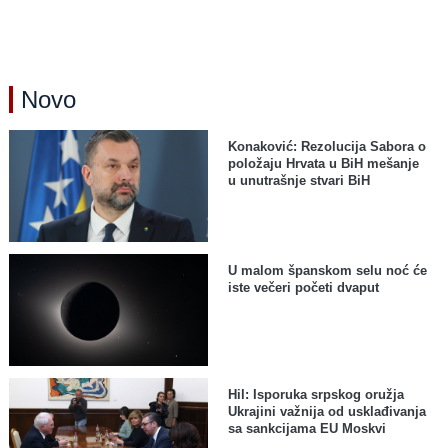
Novo
Konaković: Rezolucija Sabora o
položaju Hrvata u BiH mešanje
u unutrašnje stvari BiH
U malom španskom selu noć će
iste večeri početi dvaput
Hil: Isporuka srpskog oružja
Ukrajini važnija od usklađivanja
sa sankcijama EU Moskvi