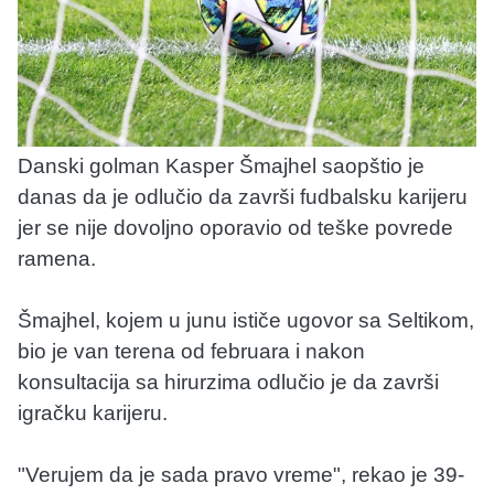
Danski golman Kasper Šmajhel saopštio je
danas da je odlučio da završi fudbalsku karijeru
jer se nije dovoljno oporavio od teške povrede
ramena.
Šmajhel, kojem u junu ističe ugovor sa Seltikom,
bio je van terena od februara i nakon
konsultacija sa hirurzima odlučio je da završi
igračku karijeru.
"Verujem da je sada pravo vreme", rekao je 39-