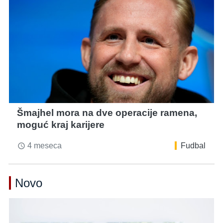
Šmajhel mora na dve operacije ramena,
moguć kraj karijere
4 meseca
Fudbal
access_time
Novo