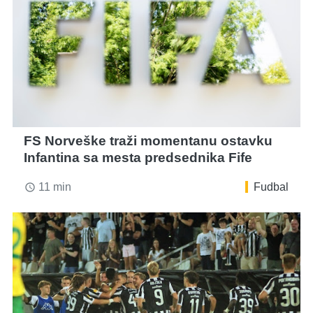
FS Norveške traži momentanu ostavku
Infantina sa mesta predsednika Fife
11 min
Fudbal
access_time