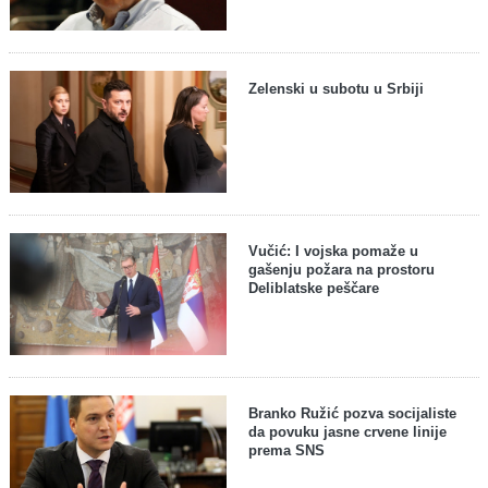
Zelenski u subotu u Srbiji
Vučić: I vojska pomaže u
gašenju požara na prostoru
Deliblatske peščare
Branko Ružić pozva socijaliste
da povuku jasne crvene linije
prema SNS