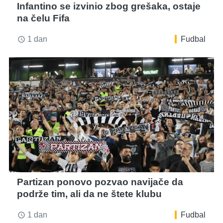
Infantino se izvinio zbog grešaka, ostaje
na čelu Fifa
1 dan
Fudbal
access_time
Partizan ponovo pozvao navijače da
podrže tim, ali da ne štete klubu
1 dan
Fudbal
access_time