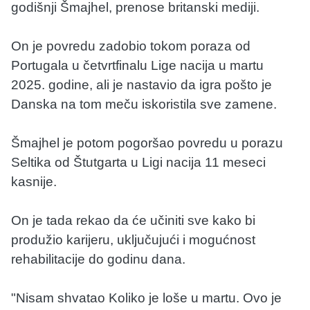
godišnji Šmajhel, prenose britanski mediji.
On je povredu zadobio tokom poraza od
Portugala u četvrtfinalu Lige nacija u martu
2025. godine, ali je nastavio da igra pošto je
Danska na tom meču iskoristila sve zamene.
Šmajhel je potom pogoršao povredu u porazu
Seltika od Štutgarta u Ligi nacija 11 meseci
kasnije.
On je tada rekao da će učiniti sve kako bi
produžio karijeru, uključujući i mogućnost
rehabilitacije do godinu dana.
"Nisam shvatao Koliko je loše u martu. Ovo je