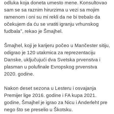
odluka koja doneta umesto mene. Konsultovao
sam se sa raznim hirurzima u vezi sa mojim
ramenom i oni su mi rekli da ne bi trebalo da
očekujem da ću se vratiti igranju vrhunskog
fudbala", rekao je Šmajhel.
Šmajhel, koji je karijeru počeo u Mančester sitiju,
odigrao je 120 utakmica za reprezentaciju
Danske, uključujući dva Svetska prvenstva i
plasman u polufinale Evropskog prvenstva
2020. godine.
Nakon deset sezona u Lesteru i osvajanja
Premijer lige 2016. godine i FA kupa 2021.
godine, Šmajhel je igrao za Nicu i Anderleht pre
nego što se preselio u Škotsku.