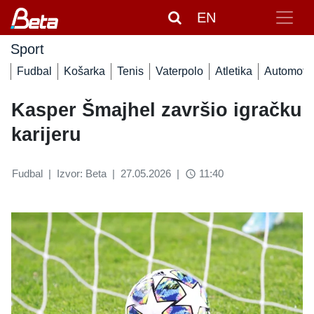
EN
Sport
Fudbal
Košarka
Tenis
Vaterpolo
Atletika
Automoto
Kasper Šmajhel završio igračku
karijeru
Fudbal
|
Izvor: Beta
|
27.05.2026
|
11:40
access_time