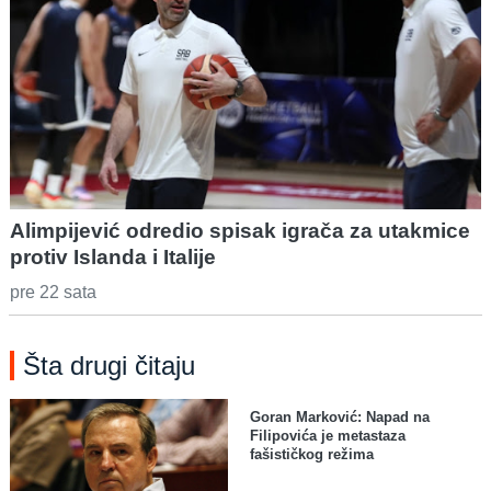
Alimpijević odredio spisak igrača za utakmice
protiv Islanda i Italije
pre 22 sata
Šta drugi čitaju
Goran Marković: Napad na
Filipovića je metastaza
fašističkog režima