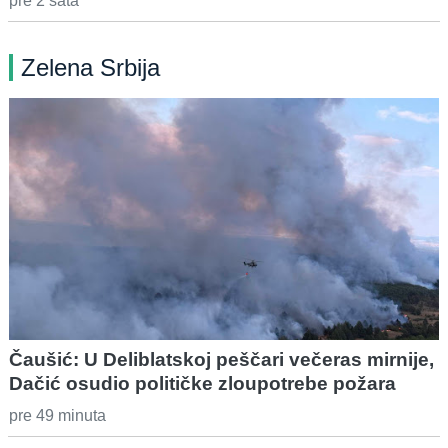
pre 2 sata
Zelena Srbija
Čaušić: U Deliblatskoj peščari večeras mirnije,
Dačić osudio političke zloupotrebe požara
pre 49 minuta