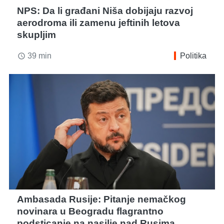
NPS: Da li građani Niša dobijaju razvoj
aerodroma ili zamenu jeftinih letova
skupljim
39 min
Politika
access_time
Ambasada Rusije: Pitanje nemačkog
novinara u Beogradu flagrantno
podsticanje na nasilje nad Rusima