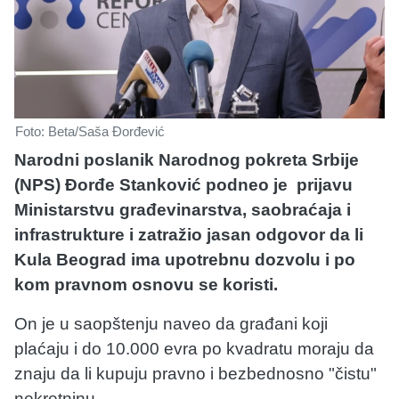
Foto: Beta/Saša Đorđević
Narodni poslanik Narodnog pokreta Srbije
(NPS) Đorđe Stanković podneo je prijavu
Ministarstvu građevinarstva, saobraćaja i
infrastrukture i zatražio jasan odgovor da li
Kula Beograd ima upotrebnu dozvolu i po
kom pravnom osnovu se koristi.
On je u saopštenju naveo da građani koji
plaćaju i do 10.000 evra po kvadratu moraju da
znaju da li kupuju pravno i bezbednosno "čistu"
nekretninu.