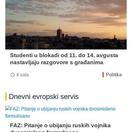
Studenti u blokadi od 11. do 14. avgusta
nastavljaju razgovore s građanima
4 sata
Politika
access_time
Dnevni evropski servis
FAZ: Pitanje o ubijanju ruskih vojnika