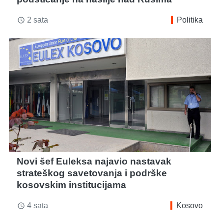
2 sata
Politika
access_time
Novi šef Euleksa najavio nastavak
strateškog savetovanja i podrške
kosovskim institucijama
4 sata
Kosovo
access_time