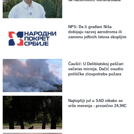
NPS: Da li građani Niša
dobijaju razvoj aerodroma ili
zamenu jeftinih letova skupljim
Čaušić: U Deliblatskoj peščari
večeras mirnije, Dačić osudio
političke zloupotrebe požara
Najtopliji jul u SAD otkako se
vrše merenja - prosečno 24,94C