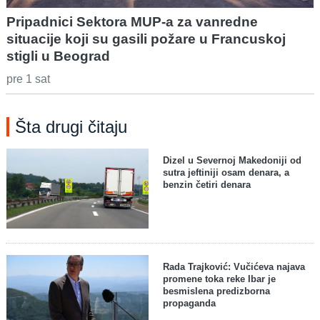
Pripadnici Sektora MUP-a za vanredne
situacije koji su gasili požare u Francuskoj
stigli u Beograd
pre 1 sat
Šta drugi čitaju
Dizel u Severnoj Makedoniji od
sutra jeftiniji osam denara, a
benzin četiri denara
Rada Trajković: Vučićeva najava
promene toka reke Ibar je
besmislena predizborna
propaganda