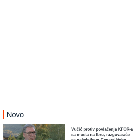
Novo
Vučić protiv povlačenja KFOR-a
sa mosta na Ibru, razgovaraće
sa načelnikom Generalštaba