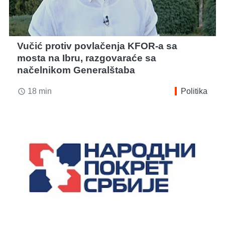
Vučić protiv povlačenja KFOR-a sa
mosta na Ibru, razgovaraće sa
načelnikom Generalštaba
18 min
Politika
access_time