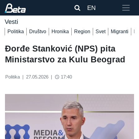
EN
Vesti
Politika
Društvo
Hronika
Region
Svet
Migranti
De
Đorđe Stanković (NPS) pita
Ministarstvo za Kulu Beograd
Politika
|
27.05.2026
|
17:40
access_time