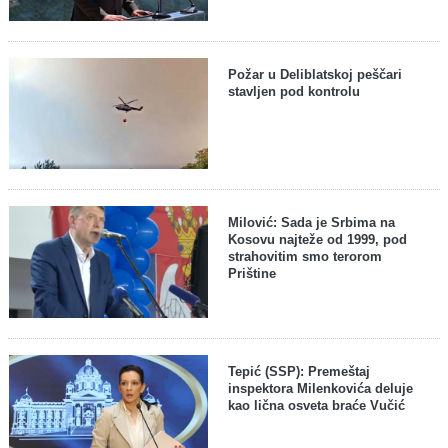
Požar u Deliblatskoj peščari
stavljen pod kontrolu
Milović: Sada je Srbima na
Kosovu najteže od 1999, pod
strahovitim smo terorom
Prištine
Tepić (SSP): Premeštaj
inspektora Milenkovića deluje
kao lična osveta braće Vučić