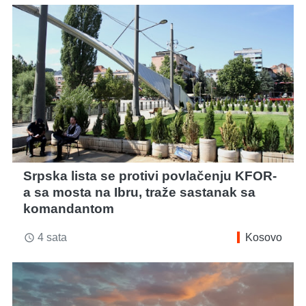
Srpska lista se protivi povlačenju KFOR-
a sa mosta na Ibru, traže sastanak sa
komandantom
4 sata
Kosovo
access_time