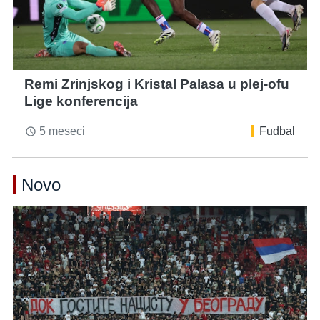
Remi Zrinjskog i Kristal Palasa u plej-ofu
Lige konferencija
5 meseci
Fudbal
access_time
Novo