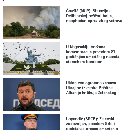
Čaušić (MUP): Situacija u
Deliblatskoj peščari bolja,
neophodan oprez zbog vetrova
U Nagasakiju održana
komemoracija povodom 81.
godišnjice američkog napada
atomskom bombom
Uklonjena ogromna zastava
Ukrajine iz centra Prištine,
Albanija kritikuje Zelenskog
Lopandić (SRCE): Zelenski
zadovoljan, posetom Srbiji
podstakao proces smanjenja