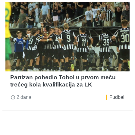
Partizan pobedio Tobol u prvom meču
trećeg kola kvalifikacija za LK
2 dana
Fudbal
access_time