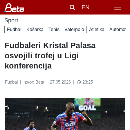
EN
Sport
Fudbal
Košarka
Tenis
Vaterpolo
Atletika
Automoto
Fudbaleri Kristal Palasa
osvojili trofej u Ligi
konferencija
Fudbal
|
Izvor: Beta
|
27.05.2026
|
23:25
access_time