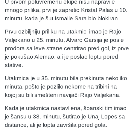
U prvom poluvremenu ekipe nisu napravile
mnogo prilika, prvi je zapretio Kristal Palas u 10.
minutu, kada je šut Ismaile Sara bio blokiran.
Prvu ozbiljniju priliku na utakmici imao je Rajo
Valjekano u 25. minutu, Alvaro Garsija je posle
prodora sa leve strane centrirao pred gol, iz prve
je pokušao Alemao, ali je poslao loptu pored
stative.
Utakmica je u 35. minutu bila prekinuta nekoliko
minuta, pošto je pozlilo nekome na tribini na
kojoj su bili smešteni navijači Rajo Valjekana.
Kada je utakmica nastavljena, španski tim imao
je šansu u 38. minutu, šutirao je Unaj Lopes sa
distance, ali je lopta završila pored gola.