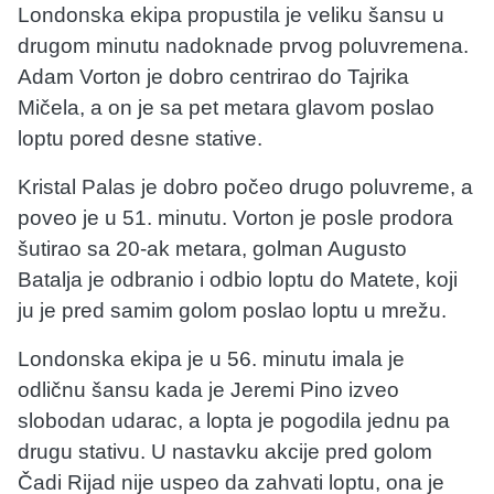
Londonska ekipa propustila je veliku šansu u
drugom minutu nadoknade prvog poluvremena.
Adam Vorton je dobro centrirao do Tajrika
Mičela, a on je sa pet metara glavom poslao
loptu pored desne stative.
Kristal Palas je dobro počeo drugo poluvreme, a
poveo je u 51. minutu. Vorton je posle prodora
šutirao sa 20-ak metara, golman Augusto
Batalja je odbranio i odbio loptu do Matete, koji
ju je pred samim golom poslao loptu u mrežu.
Londonska ekipa je u 56. minutu imala je
odličnu šansu kada je Jeremi Pino izveo
slobodan udarac, a lopta je pogodila jednu pa
drugu stativu. U nastavku akcije pred golom
Čadi Rijad nije uspeo da zahvati loptu, ona je