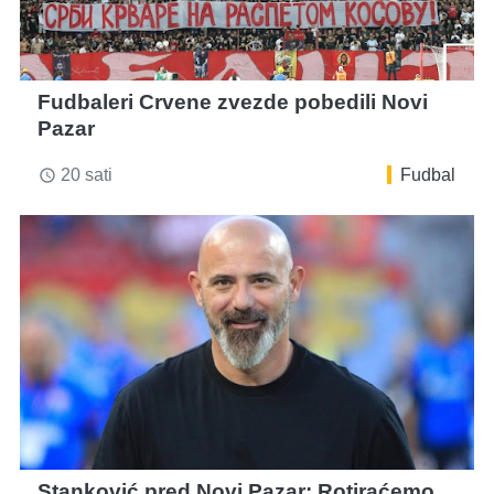
Fudbaleri Crvene zvezde pobedili Novi
Pazar
20 sati
Fudbal
access_time
Stanković pred Novi Pazar: Rotiraćemo