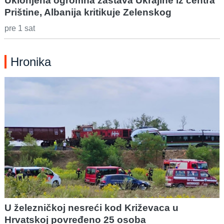
Uklonjena ogromna zastava Ukrajine iz centra
Prištine, Albanija kritikuje Zelenskog
pre 1 sat
Hronika
U železničkoj nesreći kod Križevaca u
Hrvatskoj povređeno 25 osoba