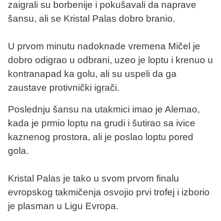
zaigrali su borbenije i pokušavali da naprave
šansu, ali se Kristal Palas dobro branio.
U prvom minutu nadoknade vremena Mičel je
dobro odigrao u odbrani, uzeo je loptu i krenuo u
kontranapad ka golu, ali su uspeli da ga
zaustave protivnički igrači.
Poslednju šansu na utakmici imao je Alemao,
kada je prmio loptu na grudi i šutirao sa ivice
kaznenog prostora, ali je poslao loptu pored
gola.
Kristal Palas je tako u svom prvom finalu
evropskog takmičenja osvojio prvi trofej i izborio
je plasman u Ligu Evropa.