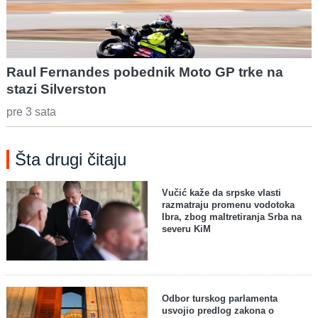
Raul Fernandes pobednik Moto GP trke na
stazi Silverston
pre 3 sata
Šta drugi čitaju
Vučić kaže da srpske vlasti
razmatraju promenu vodotoka
Ibra, zbog maltretiranja Srba na
severu KiM
Odbor turskog parlamenta
usvojio predlog zakona o