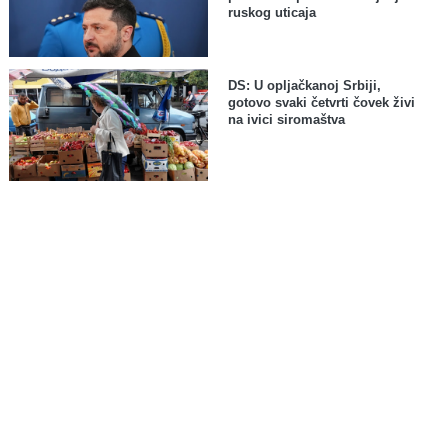
ruskog uticaja
DS: U opljačkanoj Srbiji,
gotovo svaki četvrti čovek živi
na ivici siromaštva