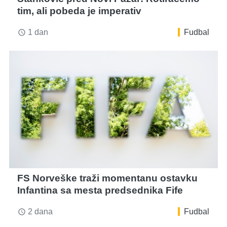
tim, ali pobeda je imperativ
1 dan
Fudbal
access_time
FS Norveške traži momentanu ostavku
Infantina sa mesta predsednika Fife
2 dana
Fudbal
access_time