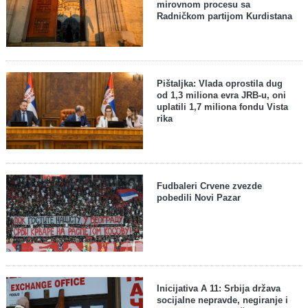
mirovnom procesu sa
Radničkom partijom Kurdistana
Pištaljka: Vlada oprostila dug
od 1,3 miliona evra JRB-u, oni
uplatili 1,7 miliona fondu Vista
rika
Fudbaleri Crvene zvezde
pobedili Novi Pazar
Inicijativa A 11: Srbija država
socijalne nepravde, negiranje i