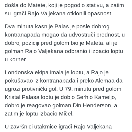
došla do Matete, koji je pogodio stativu, a zatim
su igrači Rajo Valjekana otklonili opasnost.
Dva minuta kasnije Palas je posle dobrog
kontranapada mogao da udvostruči prednost, u
dobroj poziciji pred golom bio je Mateta, ali je
golman Rajo Valjekana odbranio i izbacio loptu
u korner.
Londonska ekipa imala je loptu, a Rajo je
pokušavao iz kontranapada i preko Alemaa da
ugrozi protivnički gol. U 79. minutu pred golom
Kristal Palasa loptu je dobio Serhio Kameljo,
dobro je reagovao golman Din Henderson, a
zatim je loptu izbacio Mičel.
U završnici utakmice igrači Rajo Valjekana