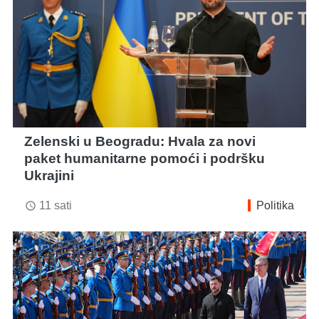
Zelenski u Beogradu: Hvala za novi
paket humanitarne pomoći i podršku
Ukrajini
11 sati
Politika
access_time