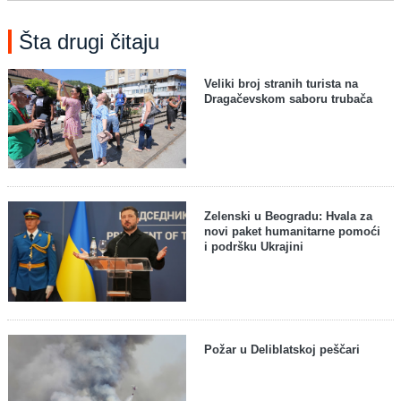
Šta drugi čitaju
Veliki broj stranih turista na
Dragačevskom saboru trubača
Zelenski u Beogradu: Hvala za
novi paket humanitarne pomoći
i podršku Ukrajini
Požar u Deliblatskoj peščari