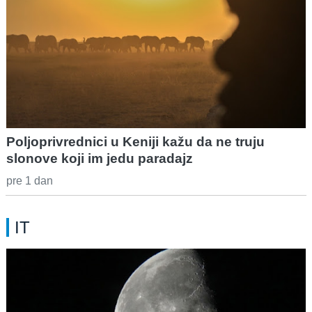
Poljoprivrednici u Keniji kažu da ne truju
slonove koji im jedu paradajz
pre 1 dan
IT