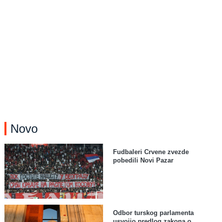
Novo
Fudbaleri Crvene zvezde
pobedili Novi Pazar
Odbor turskog parlamenta
usvojio predlog zakona o