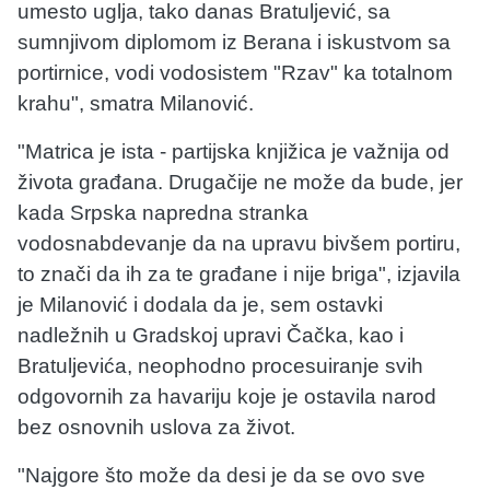
umesto uglja, tako danas Bratuljević, sa
sumnjivom diplomom iz Berana i iskustvom sa
portirnice, vodi vodosistem "Rzav" ka totalnom
krahu", smatra Milanović.
"Matrica je ista - partijska knjižica je važnija od
života građana. Drugačije ne može da bude, jer
kada Srpska napredna stranka
vodosnabdevanje da na upravu bivšem portiru,
to znači da ih za te građane i nije briga", izjavila
je Milanović i dodala da je, sem ostavki
nadležnih u Gradskoj upravi Čačka, kao i
Bratuljevića, neophodno procesuiranje svih
odgovornih za havariju koje je ostavila narod
bez osnovnih uslova za život.
"Najgore što može da desi je da se ovo sve