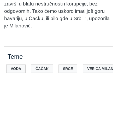
završi u blatu nestručnosti i korupcije, bez
odgovornih. Tako ćemo uskoro imati još goru
havariju, u Čačku, ili bilo gde u Srbiji", upozorila
je Milanović.
Teme
VODA
ČAČAK
SRCE
VERICA MILANO