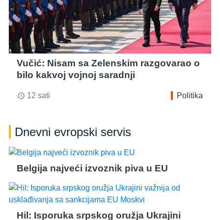
Vučić: Nisam sa Zelenskim razgovarao o
bilo kakvoj vojnoj saradnji
12 sati
Politika
access_time
Dnevni evropski servis
Belgija najveći izvoznik piva u EU
Hil: Isporuka srpskog oružja Ukrajini