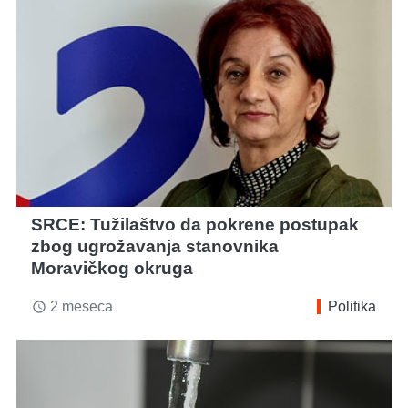
SRCE: Tužilaštvo da pokrene postupak
zbog ugrožavanja stanovnika
Moravičkog okruga
2 meseca
Politika
access_time