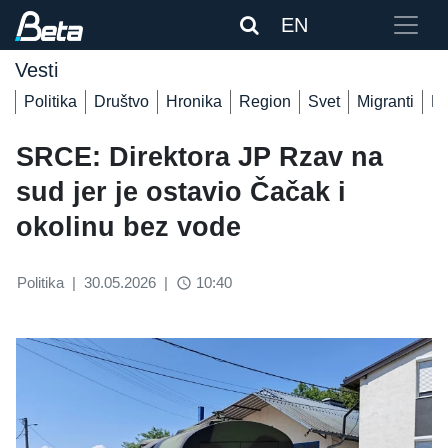
EN
Vesti
Politika
Društvo
Hronika
Region
Svet
Migranti
De
SRCE: Direktora JP Rzav na
sud jer je ostavio Čačak i
okolinu bez vode
Politika
|
30.05.2026
|
10:40
access_time