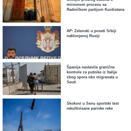
mirovnom procesu sa
Radničkom partijom Kurdistana
AP: Zelenski u poseti Srbiji
naklonjenoj Rusiji
Španija nastavila granične
kontrole za putnike iz Italije
zbog spora oko migranata u
Seuti
Skokovi u Senu sportski test
rekultivisane pariske reke