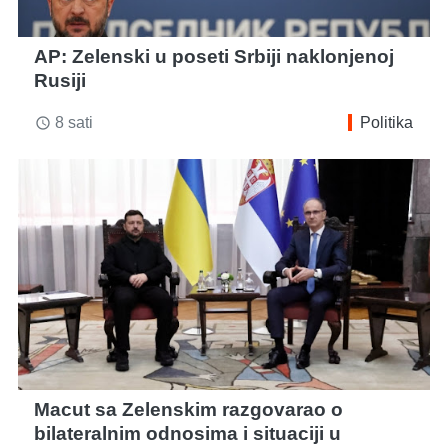
AP: Zelenski u poseti Srbiji naklonjenoj
Rusiji
8 sati
Politika
access_time
Macut sa Zelenskim razgovarao o
bilateralnim odnosima i situaciji u