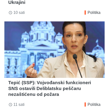
Ukrajini
10 sati
Politika
access_time
Tepić (SSP): Vojvođanski funkcioneri
SNS ostavili Deliblatsku peščaru
nezaštićenu od požara
11 sati
Politika
access_time