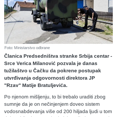
Foto: Ministarstvo odbrane
Članica Predsedništva stranke Srbija centar -
Srce Verica Milanović pozvala je danas
tužilaštvo u Čačku da pokrene postupak
utvrđivanja odgovornosti direktora JP
"Rzav" Matije Bratuljevića.
Po njenom mišljenju, to bi trebalo uraditi zbog
sumnje da je on nečinjenjem doveo sistem
vodosnabdevanja više od 200 hiljada ljudi u tom