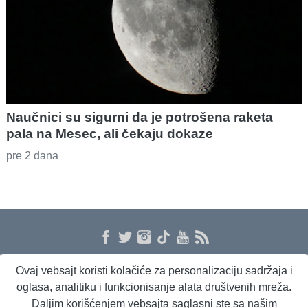
Naučnici su sigurni da je potrošena raketa
pala na Mesec, ali čekaju dokaze
pre 2 dana
Ovaj vebsajt koristi kolačiće za personalizaciju sadržaja i
O nama
Proizvodi i usluge
Politika privatnosti
Kontakt
RSS
oglasa, analitiku i funkcionisanje alata društvenih mreža.
Daljim korišćenjem vebsajta saglasni ste sa našim