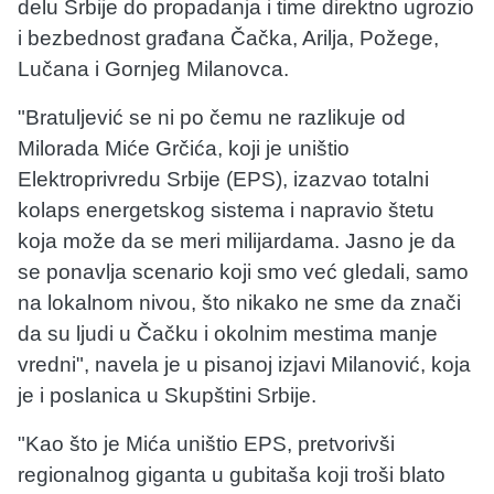
delu Srbije do propadanja i time direktno ugrozio
i bezbednost građana Čačka, Arilja, Požege,
Lučana i Gornjeg Milanovca.
"Bratuljević se ni po čemu ne razlikuje od
Milorada Miće Grčića, koji je uništio
Elektroprivredu Srbije (EPS), izazvao totalni
kolaps energetskog sistema i napravio štetu
koja može da se meri milijardama. Jasno je da
se ponavlja scenario koji smo već gledali, samo
na lokalnom nivou, što nikako ne sme da znači
da su ljudi u Čačku i okolnim mestima manje
vredni", navela je u pisanoj izjavi Milanović, koja
je i poslanica u Skupštini Srbije.
"Kao što je Mića uništio EPS, pretvorivši
regionalnog giganta u gubitaša koji troši blato