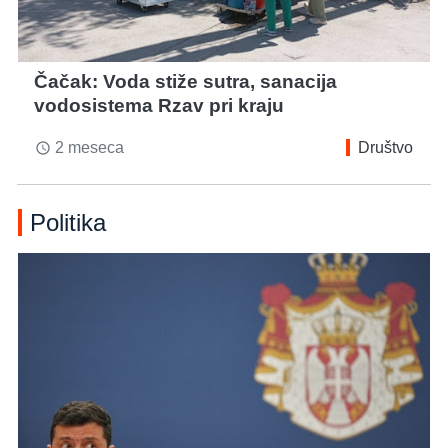
Čačak: Voda stiže sutra, sanacija
vodosistema Rzav pri kraju
2 meseca
Društvo
access_time
Politika