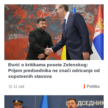
Đurić o kritikama posete Zelenskog:
Prijem predsednika ne znači odricanje od
sopstvenih stavova
11 sati
Politika
access_time