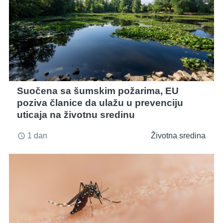
Suočena sa šumskim požarima, EU
poziva članice da ulažu u prevenciju
uticaja na životnu sredinu
1 dan
Životna sredina
access_time