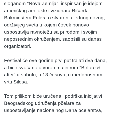
sloganom "Nova Zemlja", inspirisan je idejom
američkog arhitekte i vizionara Ričarda
Bakminstera Fulera o stvaranju jednog novog,
održivijeg sveta u kojem čovek ponovo
uspostavlja ravnotežu sa prirodom i svojim
neposrednim okruženjem, saopštili su danas
organizatori.
Festival će ove godine prvi put trajati dva dana,
a biće svečano otvoren matineom "Before &
after" u subotu, u 18 časova, u medonosnom
vrtu Silosa.
Tom prilikom biće uručena i podrška inicijativi
Beogradskog udruženja pčelara za
uspostavljanje nacionalnog Dana pčelarstva,