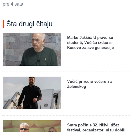
pre 4 sata
Šta drugi čitaju
Marko Jakšić: U pravu su
studenti, Vučiću izdao si
Kosovo za sve generacije
Vučić priredio večeru za
Zelenskog
Sutra počinje 32. Nišvil džez
festival, organizatori nisu dobili