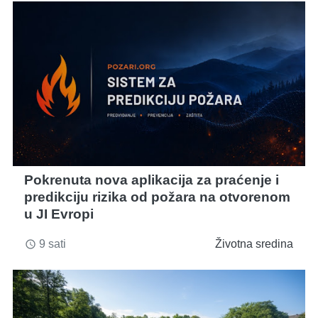
Pokrenuta nova aplikacija za praćenje i
predikciju rizika od požara na otvorenom
u JI Evropi
9 sati
Životna sredina
access_time