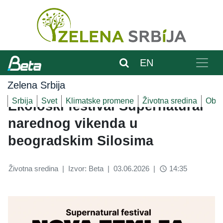
EN
Zelena Srbija
Srbija
Svet
Klimatske promene
Životna sredina
Obnov
Ekološki festival Supernatural
narednog vikenda u
beogradskim Silosima
Životna sredina
|
Izvor: Beta
|
03.06.2026
|
14:35
access_time