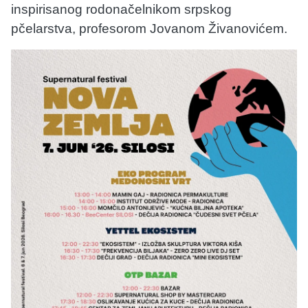
inspirisanog rodonačelnikom srpskog
pčelarstva, profesorom Jovanom Živanovićem.