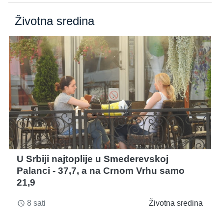
Životna sredina
U Srbiji najtoplije u Smederevskoj
Palanci - 37,7, a na Crnom Vrhu samo
21,9
8 sati
Životna sredina
access_time