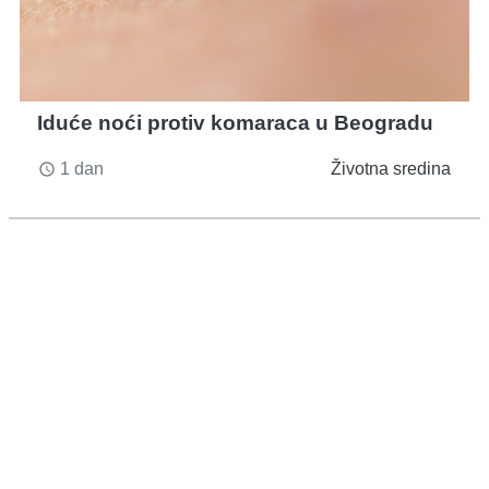
Iduće noći protiv komaraca u Beogradu
1 dan
Životna sredina
access_time