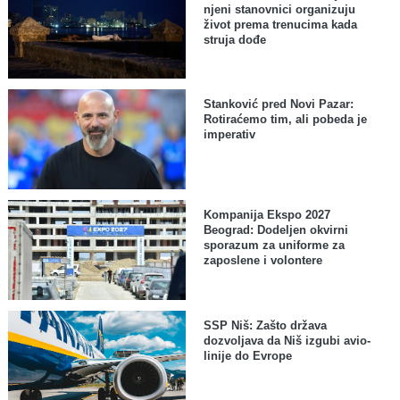
njeni stanovnici organizuju
život prema trenucima kada
struja dođe
Stanković pred Novi Pazar:
Rotiraćemo tim, ali pobeda je
imperativ
Kompanija Ekspo 2027
Beograd: Dodeljen okvirni
sporazum za uniforme za
zaposlene i volontere
SSP Niš: Zašto država
dozvoljava da Niš izgubi avio-
linije do Evrope