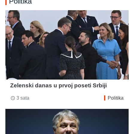
Politika
Zelenski danas u prvoj poseti Srbiji
3 sata
Politika
access_time