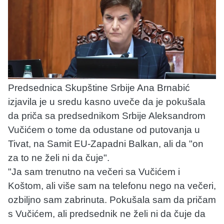
Predsednica Skupštine Srbije Ana Brnabić
izjavila je u sredu kasno uveče da je pokušala
da priča sa predsednikom Srbije Aleksandrom
Vučićem o tome da odustane od putovanja u
Tivat, na Samit EU-Zapadni Balkan, ali da "on
za to ne želi ni da čuje".
"Ja sam trenutno na večeri sa Vučićem i
Koštom, ali više sam na telefonu nego na večeri,
ozbiljno sam zabrinuta. Pokušala sam da pričam
s Vučićem, ali predsednik ne želi ni da čuje da