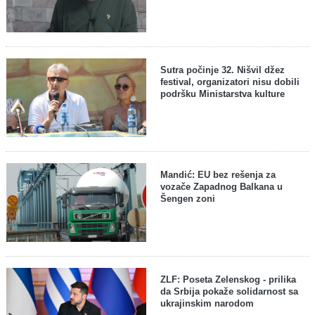
Sutra počinje 32. Nišvil džez
festival, organizatori nisu dobili
podršku Ministarstva kulture
Mandić: EU bez rešenja za
vozače Zapadnog Balkana u
Šengen zoni
ZLF: Poseta Zelenskog - prilika
da Srbija pokaže solidarnost sa
ukrajinskim narodom