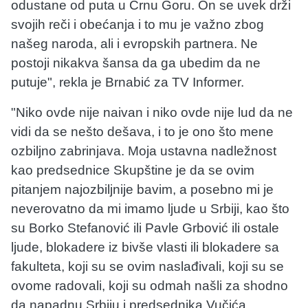
odustane od puta u Crnu Goru. On se uvek drži
svojih reči i obećanja i to mu je važno zbog
našeg naroda, ali i evropskih partnera. Ne
postoji nikakva šansa da ga ubedim da ne
putuje", rekla je Brnabić za TV Informer.
"Niko ovde nije naivan i niko ovde nije lud da ne
vidi da se nešto dešava, i to je ono što mene
ozbiljno zabrinjava. Moja ustavna nadležnost
kao predsednice Skupštine je da se ovim
pitanjem najozbiljnije bavim, a posebno mi je
neverovatno da mi imamo ljude u Srbiji, kao što
su Borko Stefanović ili Pavle Grbović ili ostale
ljude, blokadere iz bivše vlasti ili blokadere sa
fakulteta, koji su se ovim naslađivali, koji su se
ovome radovali, koji su odmah našli za shodno
da napadnu Srbiju i predsednika Vučića,