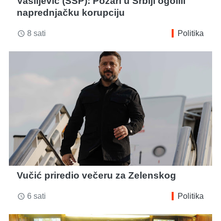
Vasiljević (SSP): Požari u Srbiji ogolili
naprednjačku korupciju
8 sati
Politika
access_time
Vučić priredio večeru za Zelenskog
6 sati
Politika
access_time