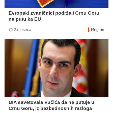
Evropski zvaničnici podržali Crnu Goru
na putu ka EU
2 meseca
Region
access_time
BIA savetovala Vučića da ne putuje u
Crnu Goru, iz bezbednosnih razloga