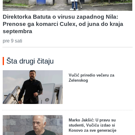
Direktorka Batuta o virusu zapadnog Nila:
Prenose ga komarci Culex, od juna do kraja
septembra
pre 9 sati
Šta drugi čitaju
Vučić priredio večeru za
Zelenskog
Marko Jakšić: U pravu su
studenti, Vučiću izdao si
Kosovo za sve generacije