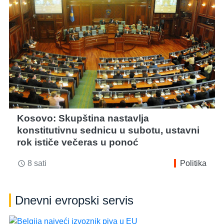
Kosovo: Skupština nastavlja
konstitutivnu sednicu u subotu, ustavni
rok ističe večeras u ponoć
8 sati
Politika
access_time
Dnevni evropski servis