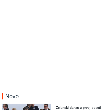
Novo
Zelenski danas u prvoj poseti