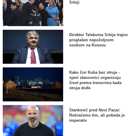
Srbiji
Direktor Telekoma Srbije trajno
proglašen nepoželjnom
osobom na Kosovu
Kako živi Kuba bez struje -
njeni stanovnici organizuju
život prema trenucima kada
struja dođe
Stanković pred Novi Pazar:
Rotiraćemo tim, ali pobeda je
imperativ