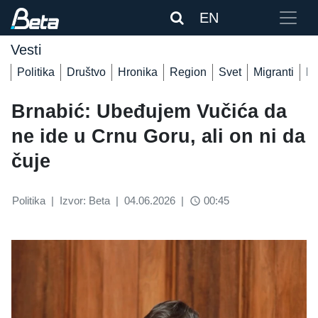
EN
Vesti
Politika
Društvo
Hronika
Region
Svet
Migranti
De
Brnabić: Ubeđujem Vučića da
ne ide u Crnu Goru, ali on ni da
čuje
Politika
|
Izvor: Beta
|
04.06.2026
|
00:45
access_time