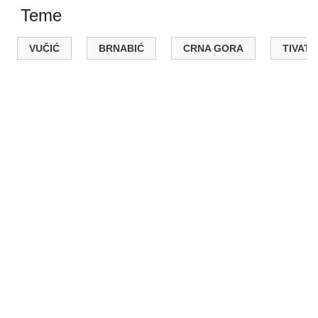
Teme
VUČIĆ
BRNABIĆ
CRNA GORA
TIVAT