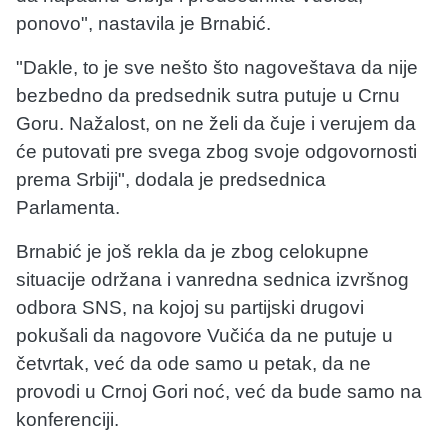
ponovo", nastavila je Brnabić.
"Dakle, to je sve nešto što nagoveštava da nije
bezbedno da predsednik sutra putuje u Crnu
Goru. Nažalost, on ne želi da čuje i verujem da
će putovati pre svega zbog svoje odgovornosti
prema Srbiji", dodala je predsednica
Parlamenta.
Brnabić je još rekla da je zbog celokupne
situacije održana i vanredna sednica izvršnog
odbora SNS, na kojoj su partijski drugovi
pokušali da nagovore Vučića da ne putuje u
četvrtak, već da ode samo u petak, da ne
provodi u Crnoj Gori noć, već da bude samo na
konferenciji.