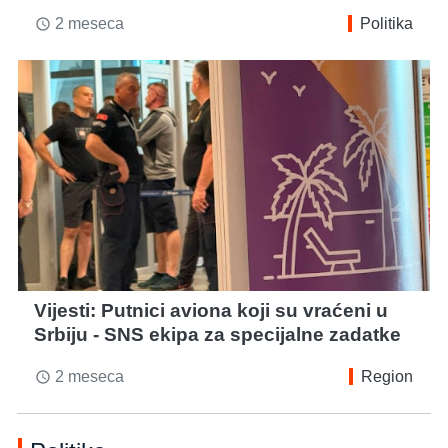
2 meseca
Politika
access_time
Vijesti: Putnici aviona koji su vraćeni u
Srbiju - SNS ekipa za specijalne zadatke
2 meseca
Region
access_time