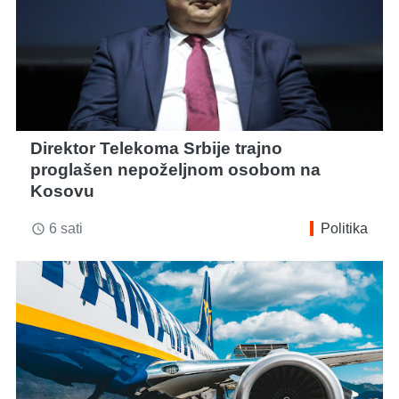
Direktor Telekoma Srbije trajno
proglašen nepoželjnom osobom na
Kosovu
6 sati
Politika
access_time