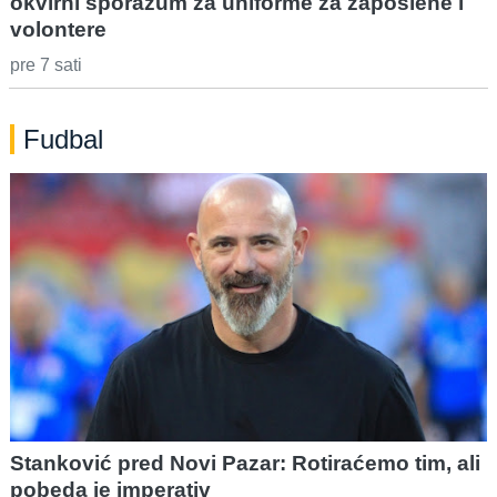
okvirni sporazum za uniforme za zaposlene i
volontere
pre 7 sati
Fudbal
Stanković pred Novi Pazar: Rotiraćemo tim, ali
pobeda je imperativ