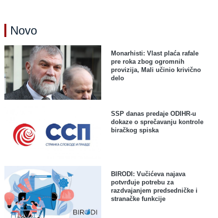
Novo
Monarhisti: Vlast plaća rafale
pre roka zbog ogromnih
provizija, Mali učinio krivično
delo
SSP danas predaje ODIHR-u
dokaze o sprečavanju kontrole
biračkog spiska
BIRODI: Vučićeva najava
potvrđuje potrebu za
razdvajanjem predsedničke i
stranačke funkcije