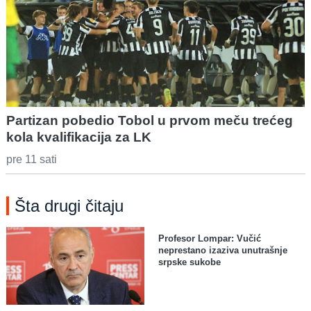
Partizan pobedio Tobol u prvom meču trećeg
kola kvalifikacija za LK
pre 11 sati
Šta drugi čitaju
Profesor Lompar: Vučić
neprestano izaziva unutrašnje
srpske sukobe