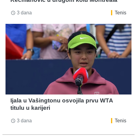
3 dana
Tenis
access_time
Ijala u Vašingtonu osvojila prvu WTA
titulu u karijeri
3 dana
Tenis
access_time