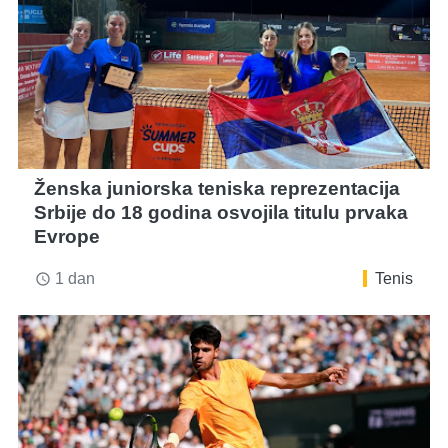
Ženska juniorska teniska reprezentacija
Srbije do 18 godina osvojila titulu prvaka
Evrope
1 dan
Tenis
access_time