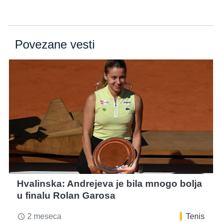
Povezane vesti
Hvalinska: Andrejeva je bila mnogo bolja
u finalu Rolan Garosa
2 meseca
Tenis
access_time