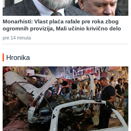
Monarhisti: Vlast plaća rafale pre roka zbog
ogromnih provizija, Mali učinio krivično delo
pre 14 minuta
Hronika