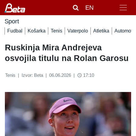
EN
Sport
Fudbal
Košarka
Tenis
Vaterpolo
Atletika
Automoto
Ruskinja Mira Andrejeva
osvojila titulu na Rolan Garosu
Tenis
|
Izvor: Beta
|
06.06.2026
|
17:10
access_time