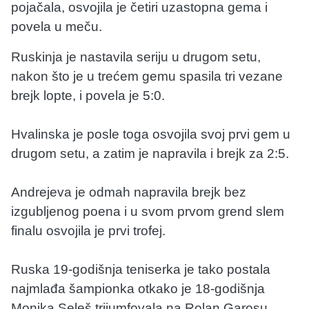
pojačala, osvojila je četiri uzastopna gema i
povela u meču.
Ruskinja je nastavila seriju u drugom setu,
nakon što je u trećem gemu spasila tri vezane
brejk lopte, i povela je 5:0.
Hvalinska je posle toga osvojila svoj prvi gem u
drugom setu, a zatim je napravila i brejk za 2:5.
Andrejeva je odmah napravila brejk bez
izgubljenog poena i u svom prvom grend slem
finalu osvojila je prvi trofej.
Ruska 19-godišnja teniserka je tako postala
najmlađa šampionka otkako je 18-godišnja
Monika Seleš trijumfovala na Rolan Garosu