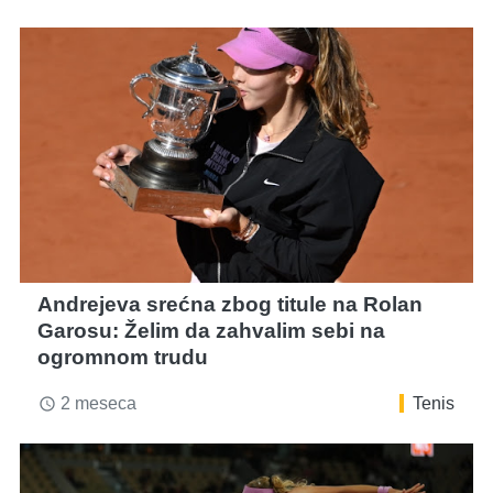
Andrejeva srećna zbog titule na Rolan
Garosu: Želim da zahvalim sebi na
ogromnom trudu
2 meseca
Tenis
access_time