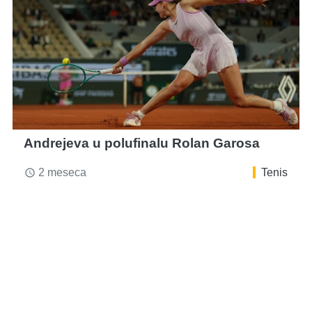
Andrejeva u polufinalu Rolan Garosa
2 meseca
Tenis
access_time