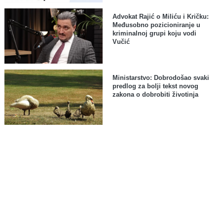
Advokat Rajić o Miliću i Kričku:
Međusobno pozicioniranje u
kriminalnoj grupi koju vodi
Vučić
Ministarstvo: Dobrodošao svaki
predlog za bolji tekst novog
zakona o dobrobiti životinja