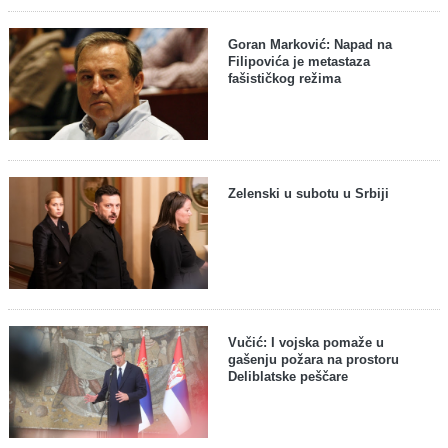
Goran Marković: Napad na
Filipovića je metastaza
fašističkog režima
Zelenski u subotu u Srbiji
Vučić: I vojska pomaže u
gašenju požara na prostoru
Deliblatske peščare