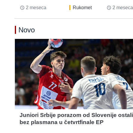
2 meseca
Rukomet
2 meseca
access_time
access_time
Novo
Juniori Srbije porazom od Slovenije ostali
bez plasmana u četvrtfinale EP