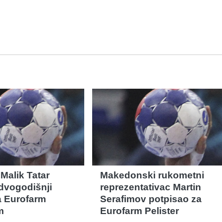
Malik Tatar
Makedonski rukometni
dvogodišnji
reprezentativac Martin
a Eurofarm
Serafimov potpisao za
m
Eurofarm Pelister