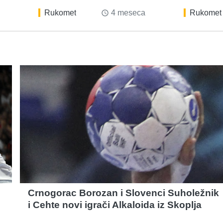
Rukomet
4 meseca
Rukomet
access_time
Crnogorac Borozan i Slovenci Suholežnik
i Cehte novi igrači Alkaloida iz Skoplja