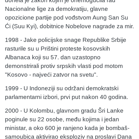
donela je zakon kojim je onemogućila rad
Nacionalne lige za demokratiju, glavne
opozicione partije pod vođstvom Aung San Su
Ći (Suu Kyi), dobitnice Nobelove nagrade za mir.
1998 - Jake policijske snage Republike Srbije
rasturile su u Prištini proteste kosovskih
Albanaca koji su 57. dan uzastopno
demonstrirali protiv srpskih vlasti pod motom
"Kosovo - najveći zatvor na svetu".
1999 - U Indoneziji su održani demokratski
parlamentarni izbori, prvi put nakon 40 godina.
2000 - U Kolombu, glavnom gradu Šri Lanke
poginule su 22 osobe, među kojima i jedan
ministar, a oko 600 je ranjeno kada je bombaš-
samoubica aktivirao eksploziv na proslavi Dana