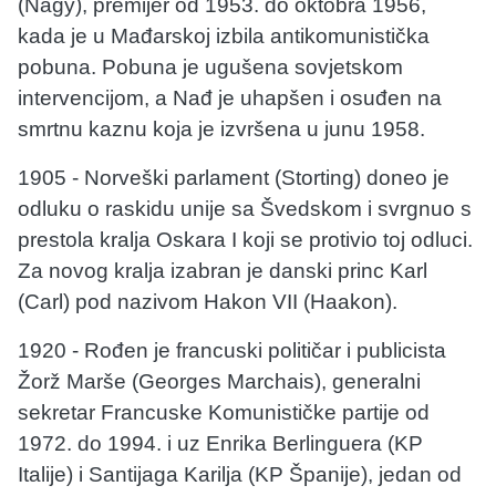
(Nagy), premijer od 1953. do oktobra 1956,
kada je u Mađarskoj izbila antikomunistička
pobuna. Pobuna je ugušena sovjetskom
intervencijom, a Nađ je uhapšen i osuđen na
smrtnu kaznu koja je izvršena u junu 1958.
1905 - Norveški parlament (Storting) doneo je
odluku o raskidu unije sa Švedskom i svrgnuo s
prestola kralja Oskara I koji se protivio toj odluci.
Za novog kralja izabran je danski princ Karl
(Carl) pod nazivom Hakon VII (Haakon).
1920 - Rođen je francuski političar i publicista
Žorž Marše (Georges Marchais), generalni
sekretar Francuske Komunističke partije od
1972. do 1994. i uz Enrika Berlinguera (KP
Italije) i Santijaga Karilja (KP Španije), jedan od