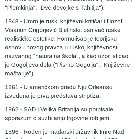
"Plemkinja", "Dve devojke s Tahitija").
1848 - Umro je ruski književni kritičar i filozof
Visarion Grigorjevič Bjelinski, osnivač ruske
realističke estetike. Formulisao je teorijsku
osnovu novog pravca u ruskoj književnosti
nazvanog "naturalna škola", a kao uzor isticao
je Gogoljeva dela ("Pismo Gogolju", "Književne
maštarije").
1861 - U američkom gradu Nju Orleansu
izvedena je prva predstava striptiza.
1862 - SAD i Velika Britanija su potpisale
sporazum o suzbijanju trgovine robljem.
1896 - Rođen je mađarski državnik Imre Nađ