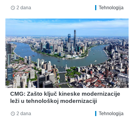
2 dana
Tehnologija
access_time
CMG: Zašto ključ kineske modernizacije
leži u tehnološkoj modernizaciji
2 dana
Tehnologija
access_time