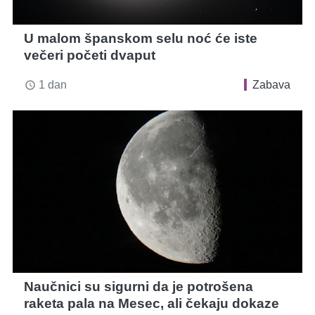
U malom španskom selu noć će iste
večeri početi dvaput
1 dan
Zabava
access_time
Naučnici su sigurni da je potrošena
raketa pala na Mesec, ali čekaju dokaze