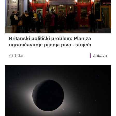
Britanski politički problem: Plan za
ograničavanje pijenja piva - stojeći
1 dan
Zabava
access_time