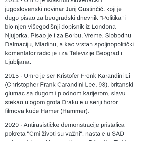
2014 - Umro je istaknuti slovenački i
jugoslovenski novinar Jurij Gustinčić, koji je
dugo pisao za beogradski dnevnik "Politika" i
bio njen višegodišnji dopisnik iz Londona i
Njujorka. Pisao je i za Borbu, Vreme, Slobodnu
Dalmaciju, Mladinu, a kao vrstan spoljnopolitički
komentator radio je i za Televizije Beograd i
Ljubljana.
2015 - Umro je ser Kristofer Frenk Karandini Li
(Christopher Frank Carandini Lee, 93), britanski
glumac sa dugom i plodnom karijerom, slavu
stekao ulogom grofa Drakule u seriji horor
filmova kuće Hamer (Hammer).
2020 - Antirasističke demonstracije pristalica
pokreta "Crni životi su važni", nastale u SAD