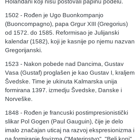
Holanđani koji nisu poštovali papinu podelu.
1502 - Rođen je Ugo Buonkompanjo
(Buoncompagno), papa Grgur XIII (Gregorius)
od 1572. do 1585. Reformisao je Julijanski
kalendar (1582), koji je kasnije po njemu nazvan
Gregorijanski.
1523 - Nakon pobede nad Dancima, Gustav
Vasa (Gustaf) proglašen je kao Gustav I, kraljem
Švedske. Time je ukinuta Kalmarska unija
formirana 1397. izmedju Švedske, Danske i
Norveške.
1848 - Rođen je francuski postimpresionistički
slikar Pol Gogen (Paul Gauguin), čije je delo
imalo značajan uticaj na razvoj ekspresionizma i
na formiranje fovizma ("Materinstvo", "Beli konj",