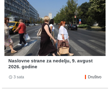
Naslovne strane za nedelju, 9. avgust
2026. godine
3 sata
Društvo
access_time