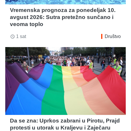
Vremenska prognoza za ponedeljak 10.
avgust 2026: Sutra pretežno sunčano i
veoma toplo
1 sat
Društvo
access_time
Da se zna: Uprkos zabrani u Pirotu, Prajd
protesti u utorak u Kraljevu i Zaječaru