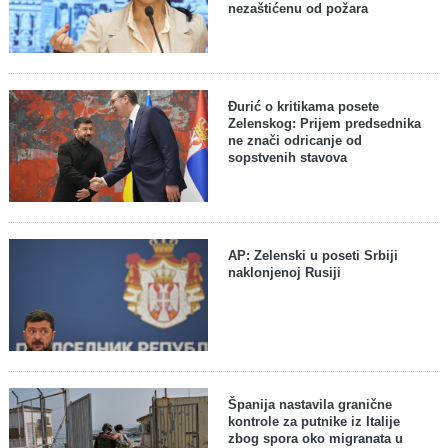
nezaštićenu od požara
Đurić o kritikama posete
Zelenskog: Prijem predsednika
ne znači odricanje od
sopstvenih stavova
AP: Zelenski u poseti Srbiji
naklonjenoj Rusiji
Španija nastavila granične
kontrole za putnike iz Italije
zbog spora oko migranata u