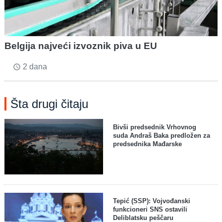
Belgija najveći izvoznik piva u EU
2 dana
access_time
Šta drugi čitaju
Bivši predsednik Vrhovnog
suda Andraš Baka predložen za
predsednika Mađarske
Tepić (SSP): Vojvođanski
funkcioneri SNS ostavili
Deliblatsku peščaru