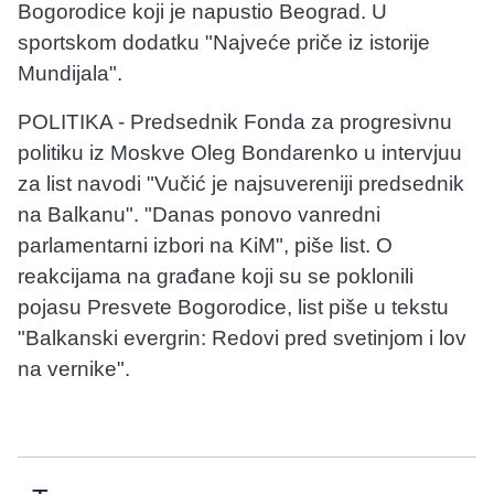
Bogorodice koji je napustio Beograd. U
sportskom dodatku "Najveće priče iz istorije
Mundijala".
POLITIKA - Predsednik Fonda za progresivnu
politiku iz Moskve Oleg Bondarenko u intervjuu
za list navodi "Vučić je najsuvereniji predsednik
na Balkanu". "Danas ponovo vanredni
parlamentarni izbori na KiM", piše list. O
reakcijama na građane koji su se poklonili
pojasu Presvete Bogorodice, list piše u tekstu
"Balkanski evergrin: Redovi pred svetinjom i lov
na vernike".