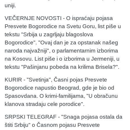
uniji.
VEČERNJE NOVOSTI - O ispraćaju pojasa
Presvete Bogorodice na Svetu Goru, list piše u
tekstu "Srbija u zagrljaju blagoslova
Bogorodice". "Ovaj dan je za opstanak našeg
naroda najvažniji", o parlamentarnim izborima
na Kosovu. List piše i o izborima u Jermeniji, u
tekstu "Pašinjanu pobeda na krilima Brisela?".
KURIR - "Svetinja", Časni pojas Presvete
Bogorodice napustio Beograd, gde je bio od
Spasovdana. O krimi-familijama, "U obračunu
klanova stradaju cele porodice".
SRPSKI TELEGRAF - "Snaga pojasa ostala da
štiti Srbiju" o Časnom pojasu Presvete