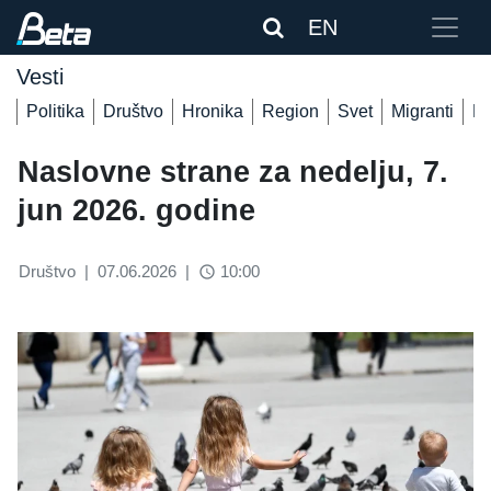
EN
Vesti
Politika
Društvo
Hronika
Region
Svet
Migranti
De
Naslovne strane za nedelju, 7.
jun 2026. godine
Društvo
|
07.06.2026
|
10:00
access_time