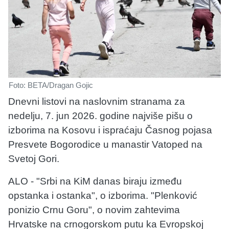
Foto: BETA/Dragan Gojic
Dnevni listovi na naslovnim stranama za
nedelju, 7. jun 2026. godine najviše pišu o
izborima na Kosovu i ispraćaju Časnog pojasa
Presvete Bogorodice u manastir Vatoped na
Svetoj Gori.
ALO - "Srbi na KiM danas biraju između
opstanka i ostanka", o izborima. "Plenković
ponizio Crnu Goru", o novim zahtevima
Hrvatske na crnogorskom putu ka Evropskoj