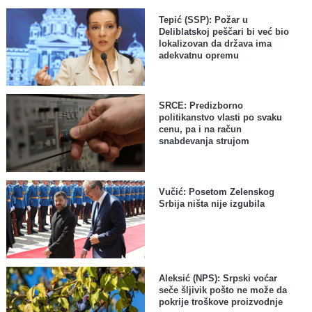
Tepić (SSP): Požar u
Deliblatskoj peščari bi već bio
lokalizovan da država ima
adekvatnu opremu
SRCE: Predizborno
politikanstvo vlasti po svaku
cenu, pa i na račun
snabdevanja strujom
Vučić: Posetom Zelenskog
Srbija ništa nije izgubila
Aleksić (NPS): Srpski voćar
seče šljivik pošto ne može da
pokrije troškove proizvodnje