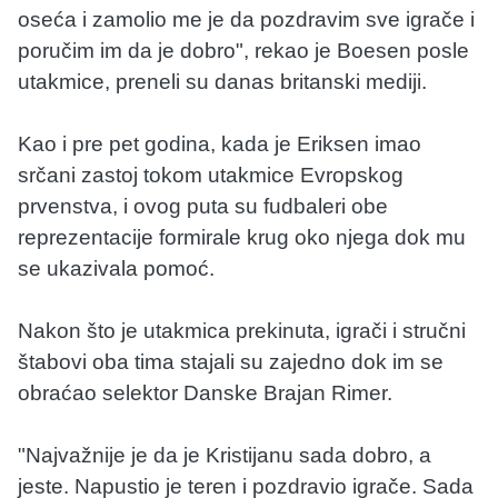
oseća i zamolio me je da pozdravim sve igrače i
poručim im da je dobro", rekao je Boesen posle
utakmice, preneli su danas britanski mediji.
Kao i pre pet godina, kada je Eriksen imao
srčani zastoj tokom utakmice Evropskog
prvenstva, i ovog puta su fudbaleri obe
reprezentacije formirale krug oko njega dok mu
se ukazivala pomoć.
Nakon što je utakmica prekinuta, igrači i stručni
štabovi oba tima stajali su zajedno dok im se
obraćao selektor Danske Brajan Rimer.
"Najvažnije je da je Kristijanu sada dobro, a
jeste. Napustio je teren i pozdravio igrače. Sada