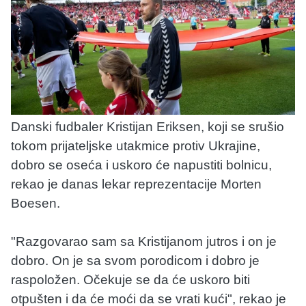
Danski fudbaler Kristijan Eriksen, koji se srušio
tokom prijateljske utakmice protiv Ukrajine,
dobro se oseća i uskoro će napustiti bolnicu,
rekao je danas lekar reprezentacije Morten
Boesen.
"Razgovarao sam sa Kristijanom jutros i on je
dobro. On je sa svom porodicom i dobro je
raspoložen. Očekuje se da će uskoro biti
otpušten i da će moći da se vrati kući", rekao je