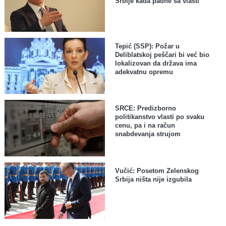
Srbije kada padne sa vlasti
Tepić (SSP): Požar u
Deliblatskoj peščari bi već bio
lokalizovan da država ima
adekvatnu opremu
SRCE: Predizborno
politikanstvo vlasti po svaku
cenu, pa i na račun
snabdevanja strujom
Vučić: Posetom Zelenskog
Srbija ništa nije izgubila