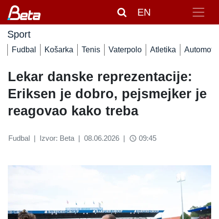
EN
Sport
Fudbal
Košarka
Tenis
Vaterpolo
Atletika
Automoto
Lekar danske reprezentacije:
Eriksen je dobro, pejsmejker je
reagovao kako treba
Fudbal
|
Izvor: Beta
|
08.06.2026
|
09:45
access_time