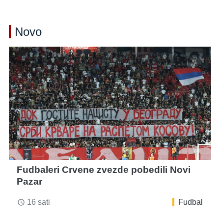
Novo
Fudbaleri Crvene zvezde pobedili Novi
Pazar
16 sati
Fudbal
access_time