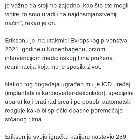
je važno da stojimo zajedno, kao što ste mogli
vidite, to smo uradili na najdostojanstveniji
način", rekao je on.
Eriksonu je, na utakmici Evropskog prvenstva
2021. godine u Kopenhagenu, brzom
intervencijom medicinskog tima pružena
reanimacija koja mu je spasila život.
Nakon tog događaja ugrađen mu je ICD uređaj
(implantabilni kardioverter-defibrilator), specijalni
aparat koji prati rad srca i po potrebi automatski
reaguje kako bi sprečio opasne poremećaje
srčanog ritma.
Eriksen je svoju igračku karijeru nastavio 259