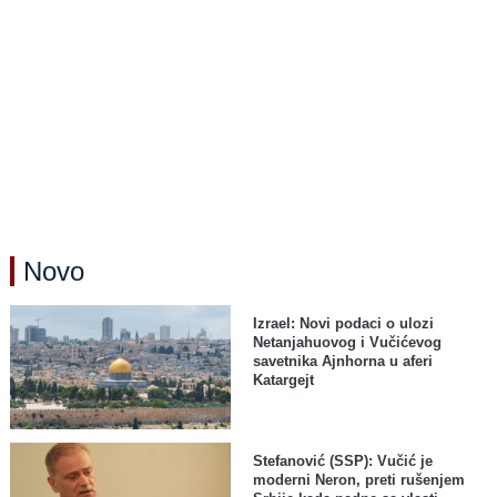
Novo
Izrael: Novi podaci o ulozi
Netanjahuovog i Vučićevog
savetnika Ajnhorna u aferi
Katargejt
Stefanović (SSP): Vučić je
moderni Neron, preti rušenjem