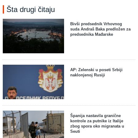
Šta drugi čitaju
Bivši predsednik Vrhovnog
suda Andraš Baka predložen za
predsednika Mađarske
AP: Zelenski u poseti Srbiji
naklonjenoj Rusiji
Španija nastavila granične
kontrole za putnike iz Italije
zbog spora oko migranata u
Seuti