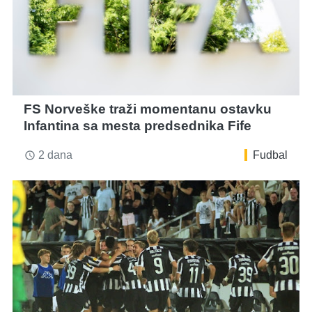
FS Norveške traži momentanu ostavku
Infantina sa mesta predsednika Fife
2 dana
Fudbal
access_time