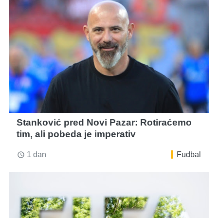
Stanković pred Novi Pazar: Rotiraćemo
tim, ali pobeda je imperativ
1 dan
Fudbal
access_time