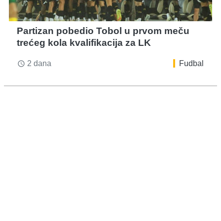
Partizan pobedio Tobol u prvom meču
trećeg kola kvalifikacija za LK
2 dana
Fudbal
access_time