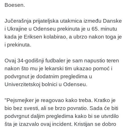
Boesen.
Jučerašnja prijateljska utakmica između Danske
i Ukrajine u Odenseu prekinuta je u 65. minutu
kada je Eriksen kolabirao, a ubrzo nakon toga je
i prekinuta.
Ovaj 34-godišnji fudbaler je sam napustio teren
nakon što mu je lekarski tim ukazao pomoć i
podvrgnut je dodatnim pregledima u
Univerzitetskoj bolnici u Odenseu.
"Pejsmejker je reagovao kako treba. Kratko je
bio bez svesti, ali se brzo povratio. Sada će biti
podvrgnut daljim pregledima kako bi se utvrdilo
šta je izazvalo ovaj incident. Kristijan se dobro