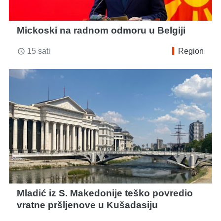
Mickoski na radnom odmoru u Belgiji
15 sati
Region
access_time
Mladić iz S. Makedonije teško povredio
vratne pršljenove u Kušadasiju