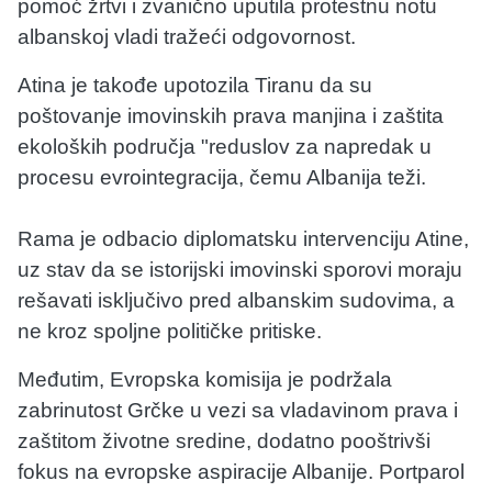
pomoć žrtvi i zvanično uputila protestnu notu
albanskoj vladi tražeći odgovornost.
Atina je takođe upotozila Tiranu da su
poštovanje imovinskih prava manjina i zaštita
ekoloških područja "reduslov za napredak u
procesu evrointegracija, čemu Albanija teži.
Rama je odbacio diplomatsku intervenciju Atine,
uz stav da se istorijski imovinski sporovi moraju
rešavati isključivo pred albanskim sudovima, a
ne kroz spoljne političke pritiske.
Međutim, Evropska komisija je podržala
zabrinutost Grčke u vezi sa vladavinom prava i
zaštitom životne sredine, dodatno pooštrivši
fokus na evropske aspiracije Albanije. Portparol