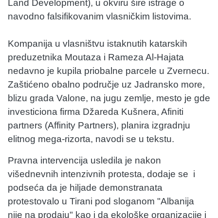
Land Development), u okviru šire istrage o
navodno falsifikovanim vlasničkim listovima.
Kompanija u vlasništvu istaknutih katarskih
preduzetnika Moutaza i Rameza Al-Hajata
nedavno je kupila priobalne parcele u Zvernecu.
Zaštićeno obalno područje uz Jadransko more,
blizu grada Valone, na jugu zemlje, mesto je gde
investiciona firma Džareda Kušnera, Afiniti
partners (Affinity Partners), planira izgradnju
elitnog mega-rizorta, navodi se u tekstu.
Pravna intervencija usledila je nakon
višednevnih intenzivnih protesta, dodaje se i
podseća da je hiljade demonstranata
protestovalo u Tirani pod sloganom "Albanija
nije na prodaju" kao i da ekološke organizacije i