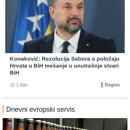
Konaković: Rezolucija Sabora o položaju
Hrvata u BiH mešanje u unutrašnje stvari
BiH
1 dan
Region
access_time
Dnevni evropski servis