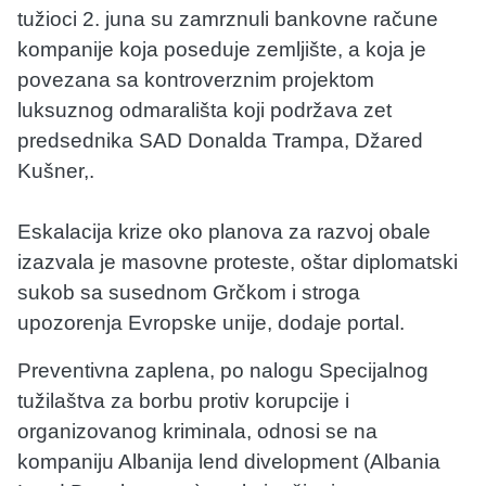
tužioci 2. juna su zamrznuli bankovne račune
kompanije koja poseduje zemljište, a koja je
povezana sa kontroverznim projektom
luksuznog odmarališta koji podržava zet
predsednika SAD Donalda Trampa, Džared
Kušner,.
Eskalacija krize oko planova za razvoj obale
izazvala je masovne proteste, oštar diplomatski
sukob sa susednom Grčkom i stroga
upozorenja Evropske unije, dodaje portal.
Preventivna zaplena, po nalogu Specijalnog
tužilaštva za borbu protiv korupcije i
organizovanog kriminala, odnosi se na
kompaniju Albanija lend divelopment (Albania