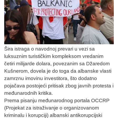
Šira istraga o navodnoj prevari u vezi sa
luksuznim turističkim kompleksom vredanim
četiri milijarde dolara, povezanim sa Džaredom
Kušnerom, dovela je do toga da albanske vlasti
zamrznu imovinu investitora, što dodatno
pojačava postojeći pritisak zbog javnih protesta i
međunarodnih kritika.
Prema pisanju međunarodnog portala OCCRP
(Projekat za istraživanje o organizovanom
kriminalu i korupciji) albanski antikorupcijski