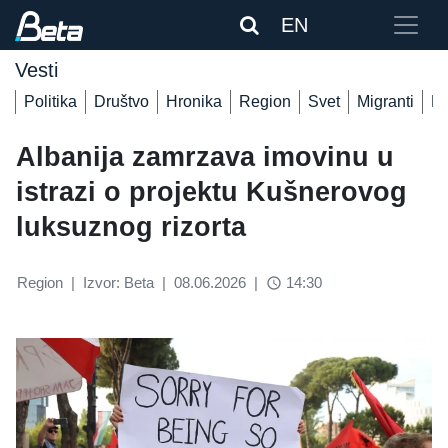
EN
Vesti
Politika
Društvo
Hronika
Region
Svet
Migranti
De
Albanija zamrzava imovinu u
istrazi o projektu Kušnerovog
luksuznog rizorta
Region
|
Izvor: Beta
|
08.06.2026
|
14:30
access_time