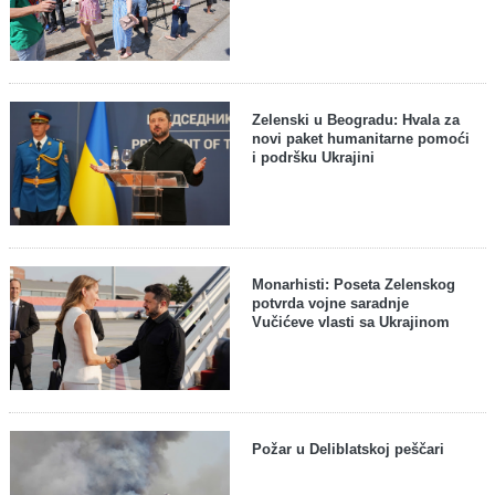
Zelenski u Beogradu: Hvala za
novi paket humanitarne pomoći
i podršku Ukrajini
Monarhisti: Poseta Zelenskog
potvrda vojne saradnje
Vučićeve vlasti sa Ukrajinom
Požar u Deliblatskoj peščari