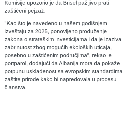
Komisije upozorio je da Brisel pažljivo prati
zaštićeni pejzaž.
"Kao što je navedeno u našem godišnjem
izveštaju za 2025, ponovljeno produženje
zakona o strateškim investicijama i dalje izaziva
zabrinutost zbog mogućih ekoloških uticaja,
posebno u zaštićenim područjima", rekao je
portparol, dodajući da Albanija mora da pokaže
potpunu usklađenost sa evropskim standardima
zaštite prirode kako bi napredovala u procesu
članstva.