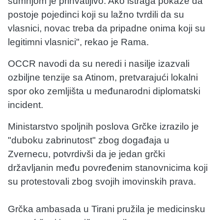
sumnjom je prihvatljivo. Ako istraga pokaže da
postoje pojedinci koji su lažno tvrdili da su
vlasnici, novac treba da pripadne onima koji su
legitimni vlasnici", rekao je Rama.
OCCR navodi da su neredi i nasilje izazvali
ozbiljne tenzije sa Atinom, pretvarajući lokalni
spor oko zemljišta u međunarodni diplomatski
incident.
Ministarstvo spoljnih poslova Grčke izrazilo je
"duboku zabrinutost" zbog događaja u
Zvernecu, potvrdivši da je jedan grčki
državljanin među povređenim stanovnicima koji
su protestovali zbog svojih imovinskih prava.
Grčka ambasada u Tirani pružila je medicinsku