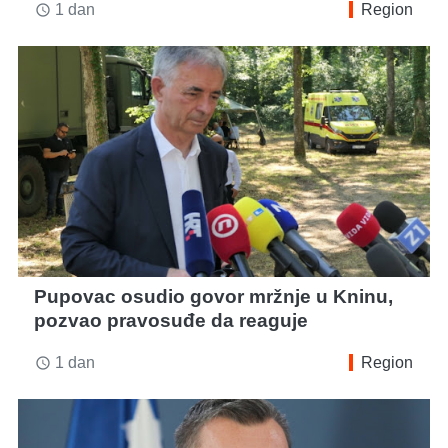
1 dan
Region
access_time
Pupovac osudio govor mržnje u Kninu,
pozvao pravosuđe da reaguje
1 dan
Region
access_time