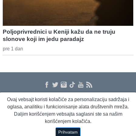
Poljoprivrednici u Keniji kažu da ne truju
slonove koji im jedu paradajz
pre 1 dan
Ovaj vebsajt koristi kolačiće za personalizaciju sadržaja i
O nama
Proizvodi i usluge
Politika privatnosti
Kontakt
RSS
oglasa, analitiku i funkcionisanje alata društvenih mreža.
Daljim korišćenjem vebsajta saglasni ste sa našim
korišćenjem kolačića.
Beta Briefing
Dnevni evropski servis
Radio Sto plus
Prihvatam