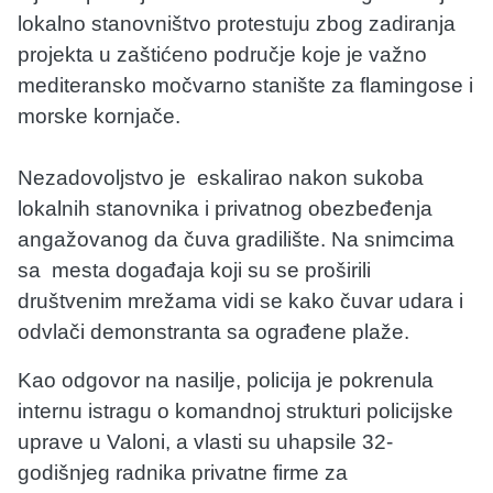
lokalno stanovništvo protestuju zbog zadiranja
projekta u zaštićeno područje koje je važno
mediteransko močvarno stanište za flamingose i
morske kornjače.
Nezadovoljstvo je eskalirao nakon sukoba
lokalnih stanovnika i privatnog obezbeđenja
angažovanog da čuva gradilište. Na snimcima
sa mesta događaja koji su se proširili
društvenim mrežama vidi se kako čuvar udara i
odvlači demonstranta sa ograđene plaže.
Kao odgovor na nasilje, policija je pokrenula
internu istragu o komandnoj strukturi policijske
uprave u Valoni, a vlasti su uhapsile 32-
godišnjeg radnika privatne firme za