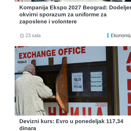
Kompanija Ekspo 2027 Beograd: Dodelje
okvirni sporazum za uniforme za
zaposlene i volontere
23 sata
Ekonomij
access_time
Devizni kurs: Evro u ponedeljak 117,34
dinara