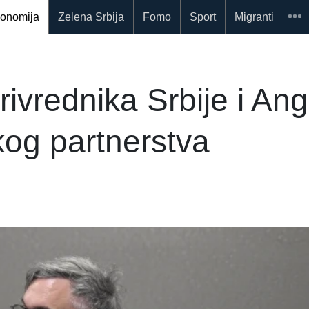
onomija
Zelena Srbija
Fomo
Sport
Migranti
ivrednika Srbije i An
og partnerstva