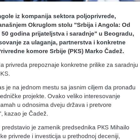
ngole iz kompanija sektora poljoprivrede,
 današnjem Okruglom stolu "Srbija i Angola: Od
50 godina prijateljstva i saradnje" u Beogradu,
esovanje za ulaganja, partnerstva i konkretne
rivredne komore Srbije (PКS) Marko Čadež.
a privreda prepoznaje konkretne prilike za saradnju 
PKS.
nas je na jednom mestu sa jasnim ciljem da pronađu
edničke projekte. Ovako veliko interesovanje
 zamah u odnosima dveju država i pretvore
e", kazao je Čadež.
e predstavio je zamenik predsednika PКS Mihailo
e privrede i investicija u prethodnoj deceniji,