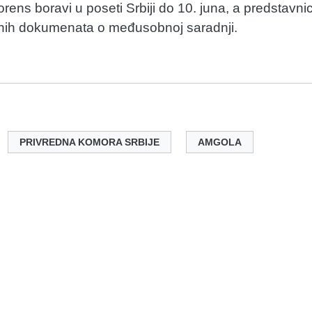
s boravi u poseti Srbiji do 10. juna, a predstavnic
alnih dokumenata o međusobnoj saradnji.
PRIVREDNA KOMORA SRBIJE
AMGOLA