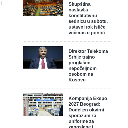
i
Skupština
nastavlja
konstitutivnu
sednicu u subotu,
ustavni rok ističe
večeras u ponoć
Direktor Telekoma
Srbije trajno
proglašen
nepoželjnom
osobom na
Kosovu
Kompanija Ekspo
2027 Beograd:
Dodeljen okvirni
sporazum za
uniforme za
zaposlene i