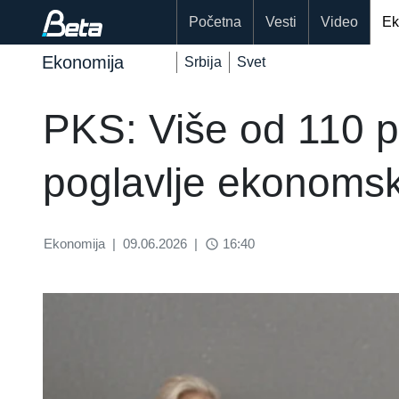
Početna
Vesti
Video
Ek
Ekonomija
Srbija
Svet
PKS: Više od 110 pr
poglavlje ekonomsk
Ekonomija
|
09.06.2026
|
16:40
access_time