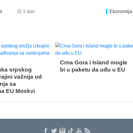
a
1 dan
Ekonomija
access_time
Crna Gora i Island mogle
ruka srpskog
bi u paketu da uđu u EU
ajini važnija od
nja sa
ma EU Moskvi