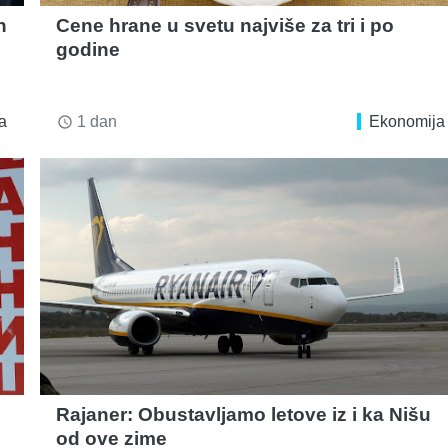
n
Cene hrane u svetu najviše za tri i po
godine
a
1 dan
Ekonomija
access_time
Rajaner: Obustavljamo letove iz i ka Nišu
od ove zime