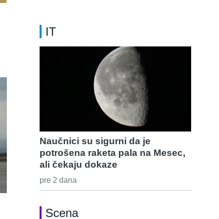
IT
Naučnici su sigurni da je
potrošena raketa pala na Mesec,
ali čekaju dokaze
pre 2 dana
Scena