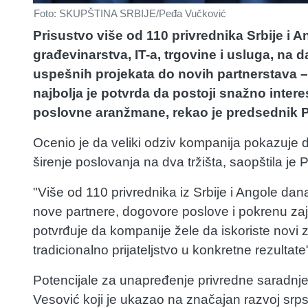
Foto: SKUPŠTINA SRBIJE/Peđa Vučković
Prisustvo više od 110 privrednika Srbije i A
građevinarstva, IT-a, trgovine i usluga, na
uspešnih projekata do novih partnerstava – 
najbolja je potvrda da postoji snažno inter
poslovne aranžmane, rekao je predsednik P
Ocenio je da veliki odziv kompanija pokazuje d
širenje poslovanja na dva tržišta, saopštila je 
"Više od 110 privrednika iz Srbije i Angole da
nove partnere, dogovore poslove i pokrenu zaj
potvrđuje da kompanije žele da iskoriste novi
tradicionalno prijateljstvo u konkretne rezultat
Potencijale za unapređenje privredne saradnj
Vesović koji je ukazao na značajan razvoj srpsk