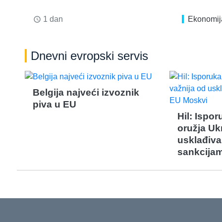
1 dan
Ekonomij
access_time
Dnevni evropski servis
Belgija najveći izvoznik
piva u EU
Hil: Ispo
oružja Ukr
usklađiva
sankcija