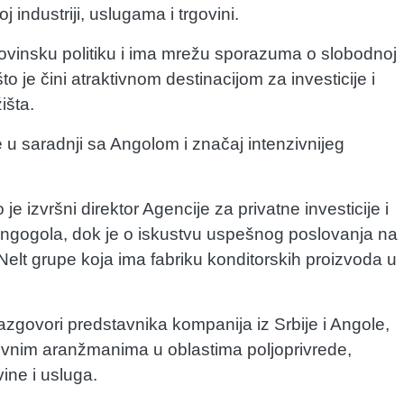
industriji, uslugama i trgovini.
govinsku politiku i ima mrežu sporazuma o slobodnoj
o je čini atraktivnom destinacijom za investicije i
išta.
u saradnji sa Angolom i značaj intenzivnijeg
e izvršni direktor Agencije za privatne investicije i
ngogola, dok je o iskustvu uspešnog poslovanja na
r Nelt grupe koja ima fabriku konditorskih proizvoda u
zgovori predstavnika kompanija iz Srbije i Angole,
ovnim aranžmanima u oblastima poljoprivrede,
ine i usluga.