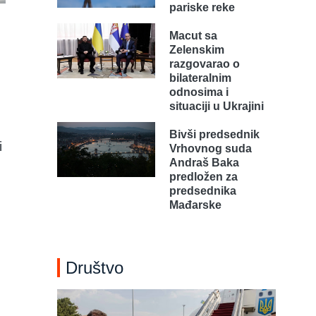
pariske reke
Macut sa
Zelenskim
razgovarao o
bilateralnim
odnosima i
situaciji u Ukrajini
Bivši predsednik
i
Vrhovnog suda
Andraš Baka
predložen za
predsednika
Mađarske
Društvo