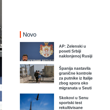
Novo
AP: Zelenski u
poseti Srbiji
naklonjenoj Rusiji
Španija nastavila
granične kontrole
za putnike iz Italije
zbog spora oko
migranata u Seuti
Skokovi u Senu
sportski test
rekultivisane