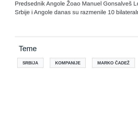
Predsednik Angole Žoao Manuel Gonsalveš Loren
Srbije i Angole danas su razmenile 10 bilater
Teme
SRBIJA
KOMPANIJE
MARKO ČADEŽ