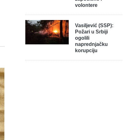
volontere
Vasiljević (SSP):
Požari u Srbiji
ogolili
naprednjačku
korupciju