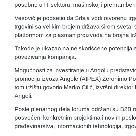
posebno u IT sektoru, mašinskoj i prehrambenoj 
Vesović je podsetio da Srbija vodi otvorenu tr
trgovini sa velikim brojem država širom sveta, št
platformom za plasman proizvoda na brojna trž
Takođe je ukazao na neiskorišćene potencijale 
povezivanja kompanija.
Mogućnosti za investiranje u Angolu predstavio j
promociju izvoza Angole (AIPEX) Žeronimo Po
tom tržištu govorio Marko Cilić, izvršni direkto
Angoli.
Posle plenarnog dela foruma održani su B2B ra
posvećeni konkretnim projektima i novim posl
građevinarstva, informacionih tehnologija, trgov