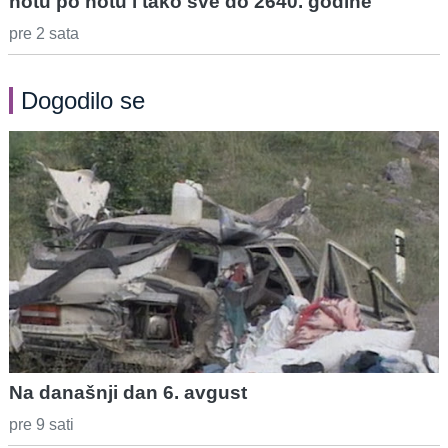
notu po notu i tako sve do 2640. godine
pre 2 sata
Dogodilo se
Na današnji dan 6. avgust
pre 9 sati