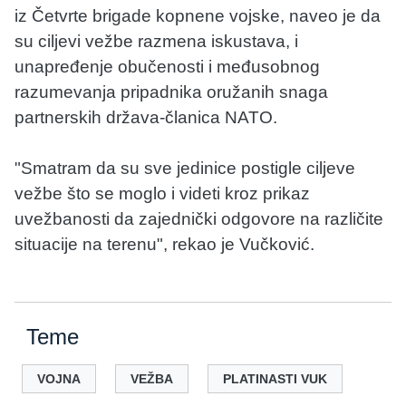
iz Četvrte brigade kopnene vojske, naveo je da
su ciljevi vežbe razmena iskustava, i
unapređenje obučenosti i međusobnog
razumevanja pripadnika oružanih snaga
partnerskih država-članica NATO.
"Smatram da su sve jedinice postigle ciljeve
vežbe što se moglo i videti kroz prikaz
uvežbanosti da zajednički odgovore na različite
situacije na terenu", rekao je Vučković.
Teme
VOJNA
VEŽBA
PLATINASTI VUK