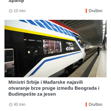
Španiji
10 min
Društvo
access_time
Ministri Srbije i Mađarske najavili
otvaranje brze pruge između Beograda i
Budimpešte za jesen
40 min
Društvo
access_time