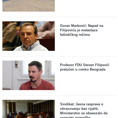
Goran Marković: Napad na
Filipovića je metastaza
fašističkog režima
Profesor FDU Stevan Filipović
pretučen u centru Beograda
Sindikat: Javna rasprava o
obrazovanju kao rijaliti,
Ministarstvo se obavezalo da
razmotri primedbe