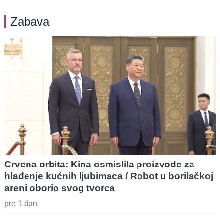
Zabava
Crvena orbita: Kina osmislila proizvode za
hlađenje kućnih ljubimaca / Robot u borilačkoj
areni oborio svog tvorca
pre 1 dan