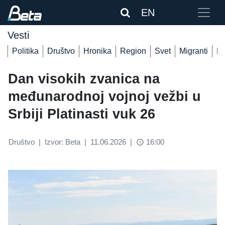
EN
Vesti
Politika
Društvo
Hronika
Region
Svet
Migranti
De
Dan visokih zvanica na
međunarodnoj vojnoj vežbi u
Srbiji Platinasti vuk 26
Društvo
|
Izvor: Beta
|
11.06.2026
|
16:00
access_time