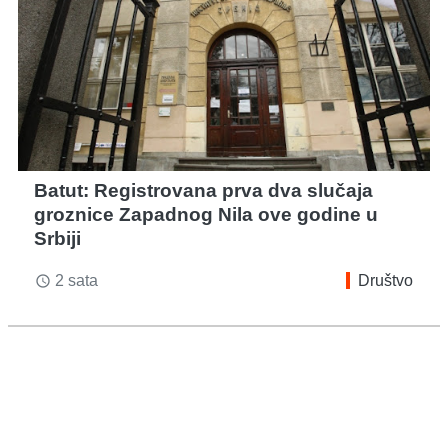
Batut: Registrovana prva dva slučaja
groznice Zapadnog Nila ove godine u
Srbiji
2 sata
Društvo
access_time