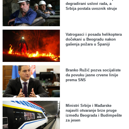
degradirani uslovi rada, a
Srbija postala uvoznik struje
Vatrogasci i posada helikoptera
dočekani u Beogradu nakon
gašenja požara u Španiji
Branko Ružić pozva socijaliste
da povuku jasne crvene linije
prema SNS
Ministri Srbije i Mađarske
najavili otvaranje brze pruge
između Beograda i Budimpešte
za jesen