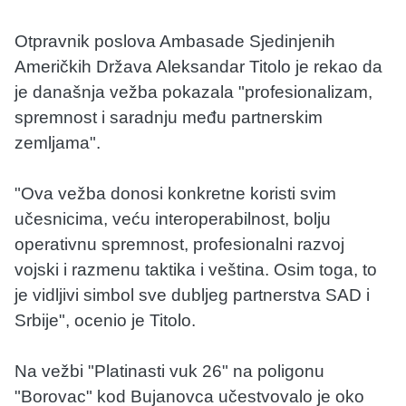
Otpravnik poslova Ambasade Sjedinjenih
Američkih Država Aleksandar Titolo je rekao da
je današnja vežba pokazala "profesionalizam,
spremnost i saradnju među partnerskim
zemljama".
"Ova vežba donosi konkretne koristi svim
učesnicima, veću interoperabilnost, bolju
operativnu spremnost, profesionalni razvoj
vojski i razmenu taktika i veština. Osim toga, to
je vidljivi simbol sve dubljeg partnerstva SAD i
Srbije", ocenio je Titolo.
Na vežbi "Platinasti vuk 26" na poligonu
"Borovac" kod Bujanovca učestvovalo je oko