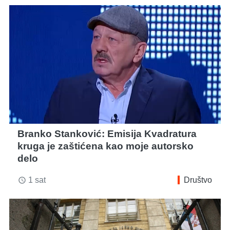
Branko Stanković: Emisija Kvadratura
kruga je zaštićena kao moje autorsko
delo
1 sat
Društvo
access_time