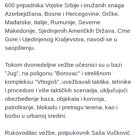
600 pripadnika Vojske Srbije i oružanih snaga
Azerbejdžana, Bosne i Hercegovine, Grčke,
Mađarske, Italije, Rumunije, Severne
Makedonije, Sjedinjenih Američkih Država, Crne
Gore i Ujedinjenog Kraljevstva, navodi se u
saopštenju.
Tokom dvonedeljne vežbe učesnici su u bazi
"Jug", na poligonu "Borovac" i strelišnom
kompleksu "Vrtogoš", uvežbavali taktike, tehnike
i procedure i više taktičkih scenarija, uključujući
obezbeđenje baza, objekata i konvoja,
patroliranje, blokadu i pretragu terena, kao i
borbu u urbanoj sredini.
Rukovodilac vežbe, potpukovnik Saša Vučković