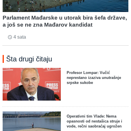
Parlament Mađarske u utorak bira šefa države,
a još se ne zna Mađarov kandidat
4 sata
access_time
Šta drugi čitaju
Profesor Lompar: Vučić
neprestano izaziva unutrašnje
srpske sukobe
Operativni tim Vlade: Nema
opasnosti od nestašica struje i
vode, rečni saobraćaj ugrožen