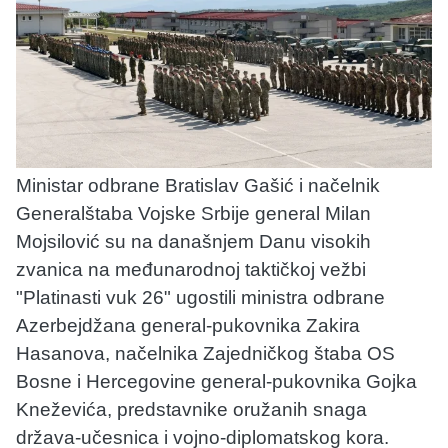
Ministar odbrane Bratislav Gašić i načelnik
Generalštaba Vojske Srbije general Milan
Mojsilović su na današnjem Danu visokih
zvanica na međunarodnoj taktičkoj vežbi
"Platinasti vuk 26" ugostili ministra odbrane
Azerbejdžana general-pukovnika Zakira
Hasanova, načelnika Zajedničkog štaba OS
Bosne i Hercegovine general-pukovnika Gojka
Kneževića, predstavnike oružanih snaga
država-učesnica i vojno-diplomatskog kora.