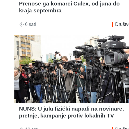
Prenose ga komarci Culex, od juna do
kraja septembra
6 sati
Društv
access_time
NUNS: U julu fizički napadi na novinare,
pretnje, kampanje protiv lokalnih TV