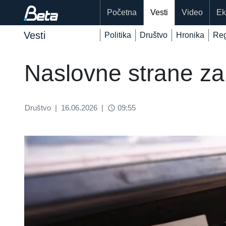
Početna
Vesti
Video
Ek
Vesti
Politika
Društvo
Hronika
Reg
Naslovne strane za 
Društvo
|
16.06.2026
|
09:55
access_time