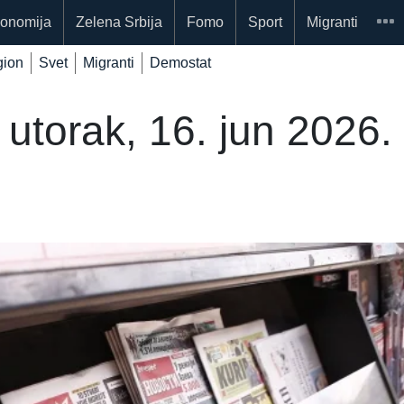
onomija
Zelena Srbija
Fomo
Sport
Migranti
ion
Svet
Migranti
Demostat
utorak, 16. jun 2026.