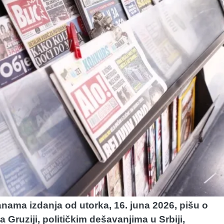
nama izdanja od utorka, 16. juna 2026, pišu o
Gruziji, političkim dešavanjima u Srbiji,