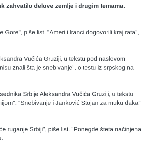
k zahvatilo delove zemlje i drugim temama.
Gore", piše list. "Ameri i Iranci dogovorili kraj rata",
leksandra Vučića Gruziji, u tekstu pod naslovom
su znali šta je snebivanje", o testu iz srpskog na
dnika Srbije Aleksandra Vučića Gruziji, u tekstu
ijom". "Snebivanje i Janković Stojan za muku đaka"
 ruganje Srbiji", piše list. "Ponegde šteta načinjen
u.