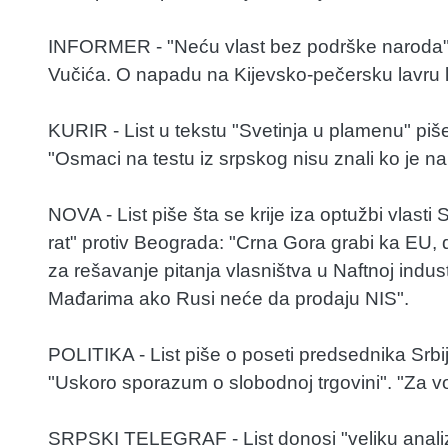
INFORMER - "Neću vlast bez podrške naroda", 
Vučića. O napadu na Kijevsko-pečersku lavru li
KURIR - List u tekstu "Svetinja u plamenu" piš
"Osmaci na testu iz srpskog nisu znali ko je nap
NOVA - List piše šta se krije iza optužbi vlasti
rat" protiv Beograda: "Crna Gora grabi ka EU, d
za rešavanje pitanja vlasništva u Naftnoj indu
Mađarima ako Rusi neće da prodaju NIS".
POLITIKA - List piše o poseti predsednika Srbi
"Uskoro sporazum o slobodnoj trgovini". "Za voće
SRPSKI TELEGRAF - List donosi "veliku analizu 