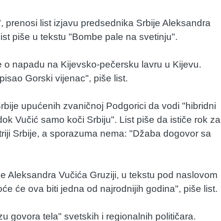
prenosi list izjavu predsednika Srbije Aleksandra
st piše u tekstu "Bombe pale na svetinju".
e o napadu na Kijevsko-pečersku lavru u Kijevu.
isao Gorski vijenac", piše list.
 Srbije upućenih zvaničnoj Podgorici da vodi "hibridni
ok Vučić samo koči Srbiju". List piše da ističe rok za
striji Srbije, a sporazuma nema: "Džaba dogovor sa
je Aleksandra Vučića Gruziji, u tekstu pod naslovom
 će ova biti jedna od najrodnijih godina", piše list.
govora tela" svetskih i regionalnih političara.