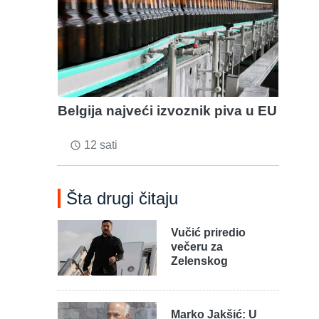
Belgija najveći izvoznik piva u EU
12 sati
access_time
Šta drugi čitaju
Vučić priredio
večeru za
Zelenskog
Marko Jakšić: U