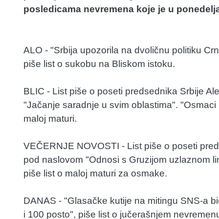
posledicama nevremena koje je u ponedelja
ALO - "Srbija upozorila na dvoličnu politiku Crne 
piše list o sukobu na Bliskom istoku.
BLIC - List piše o poseti predsednika Srbije A
"Jačanje saradnje u svim oblastima". "Osmaci ni
maloj maturi.
VEČERNJE NOVOSTI - List piše o poseti predse
pod naslovom "Odnosi s Gruzijom uzlaznom lin
piše list o maloj maturi za osmake.
DANAS - "Glasačke kutije na mitingu SNS-a biće
i 100 posto", piše list o jučerašnjem nevremen