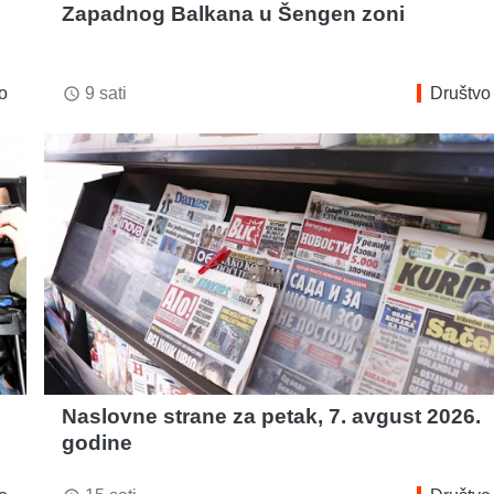
Zapadnog Balkana u Šengen zoni
o
9 sati
Društvo
access_time
Naslovne strane za petak, 7. avgust 2026.
godine