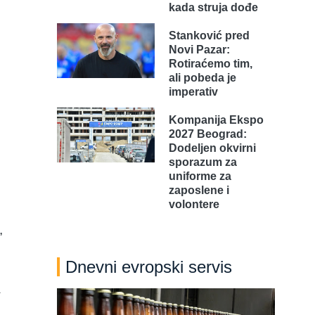
kada struja dođe
Stanković pred
Novi Pazar:
Rotiraćemo tim,
ali pobeda je
imperativ
Kompanija Ekspo
2027 Beograd:
Dodeljen okvirni
sporazum za
uniforme za
zaposlene i
volontere
,
Dnevni evropski servis
a