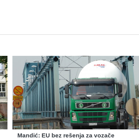
:
Mandić: EU bez rešenja za vozače