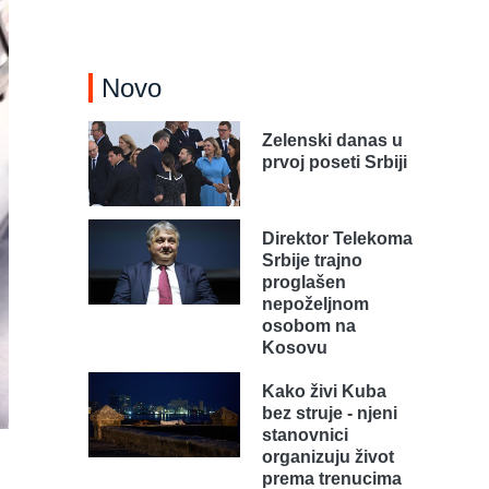
Novo
Zelenski danas u
prvoj poseti Srbiji
Direktor Telekoma
Srbije trajno
proglašen
nepoželjnom
osobom na
Kosovu
Kako živi Kuba
bez struje - njeni
stanovnici
organizuju život
prema trenucima