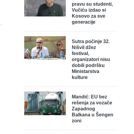
pravu su studenti,
Vučiću izdao si
Kosovo za sve
generacije
Sutra počinje 32.
Nišvil džez
festival,
organizatori nisu
dobili podršku
Ministarstva
kulture
Mandić: EU bez
rešenja za vozače
Zapadnog
Balkana u Šengen
zoni