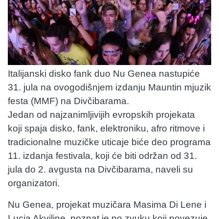
Italijanski disko fank duo Nu Genea nastupiće
31. jula na ovogodišnjem izdanju Mauntin mjuzik
festa (MMF) na Divčibarama.
Jedan od najzanimljivijih evropskih projekata
koji spaja disko, fank, elektroniku, afro ritmove i
tradicionalne muzičke uticaje biće deo programa
11. izdanja festivala, koji će biti održan od 31.
jula do 2. avgusta na Divčibarama, naveli su
organizatori.
Nu Genea, projekat muzičara Masima Di Lene i
Lucia Akviline, poznat je po zvuku koji povezuje