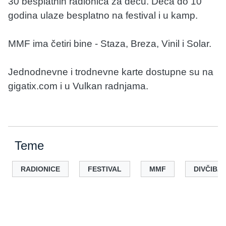
30 besplatnih radionica za decu. Deca do 10
godina ulaze besplatno na festival i u kamp.
MMF ima četiri bine - Staza, Breza, Vinil i Solar.
Jednodnevne i trodnevne karte dostupne su na
gigatix.com i u Vulkan radnjama.
Teme
RADIONICE
FESTIVAL
MMF
DIVČIBA