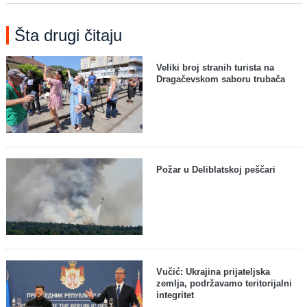
Šta drugi čitaju
Veliki broj stranih turista na
Dragačevskom saboru trubača
Požar u Deliblatskoj peščari
Vučić: Ukrajina prijateljska
zemlja, podržavamo teritorijalni
integritet