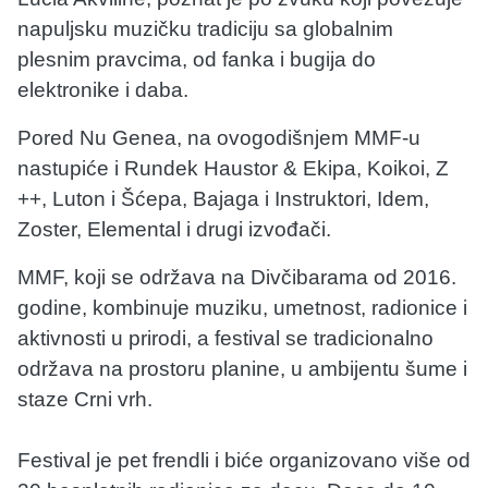
napuljsku muzičku tradiciju sa globalnim
plesnim pravcima, od fanka i bugija do
elektronike i daba.
Pored Nu Genea, na ovogodišnjem MMF-u
nastupiće i Rundek Haustor & Ekipa, Koikoi, Z
++, Luton i Šćepa, Bajaga i Instruktori, Idem,
Zoster, Elemental i drugi izvođači.
MMF, koji se održava na Divčibarama od 2016.
godine, kombinuje muziku, umetnost, radionice i
aktivnosti u prirodi, a festival se tradicionalno
održava na prostoru planine, u ambijentu šume i
staze Crni vrh.
Festival je pet frendli i biće organizovano više od