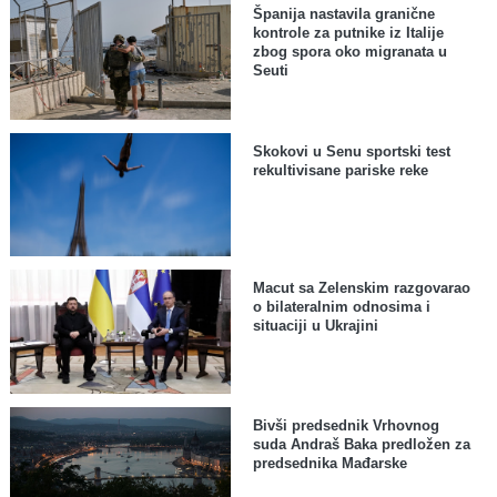
Španija nastavila granične
kontrole za putnike iz Italije
zbog spora oko migranata u
Seuti
Skokovi u Senu sportski test
rekultivisane pariske reke
Macut sa Zelenskim razgovarao
o bilateralnim odnosima i
situaciji u Ukrajini
Bivši predsednik Vrhovnog
suda Andraš Baka predložen za
predsednika Mađarske