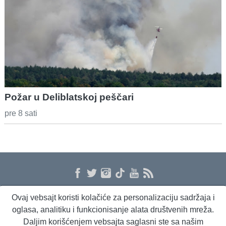
Požar u Deliblatskoj peščari
pre 8 sati
Ovaj vebsajt koristi kolačiće za personalizaciju sadržaja i
O nama
Proizvodi i usluge
Politika privatnosti
Kontakt
RSS
oglasa, analitiku i funkcionisanje alata društvenih mreža.
Daljim korišćenjem vebsajta saglasni ste sa našim