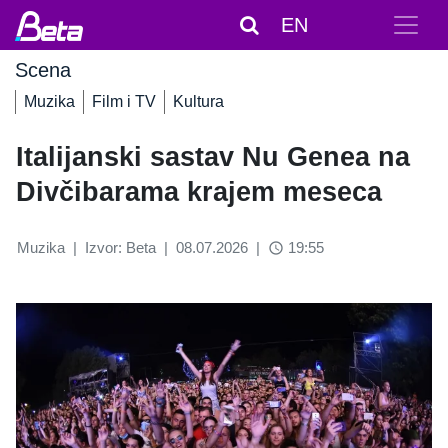
EN
Scena
Muzika
Film i TV
Kultura
Italijanski sastav Nu Genea na
Divčibarama krajem meseca
Muzika
|
Izvor: Beta
|
08.07.2026
|
19:55
access_time