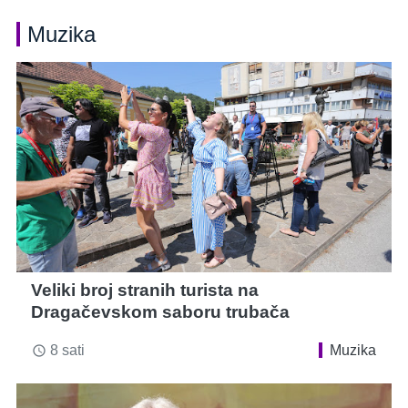
Muzika
Veliki broj stranih turista na
Dragačevskom saboru trubača
8 sati
Muzika
access_time