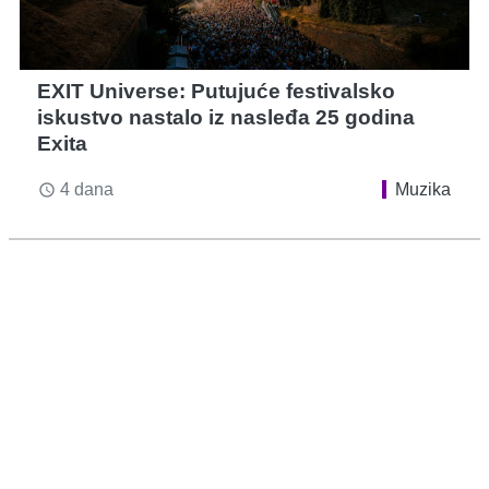
EXIT Universe: Putujuće festivalsko
iskustvo nastalo iz nasleđa 25 godina
Exita
4 dana
Muzika
access_time