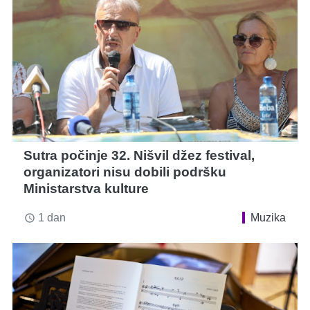
Sutra počinje 32. Nišvil džez festival,
organizatori nisu dobili podršku
Ministarstva kulture
1 dan
Muzika
access_time