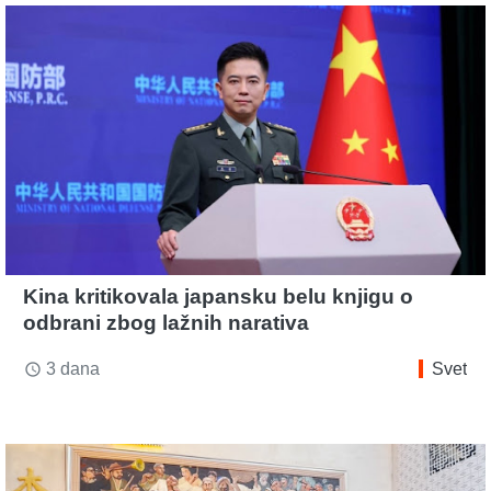
Kina kritikovala japansku belu knjigu o
odbrani zbog lažnih narativa
3 dana
Svet
access_time