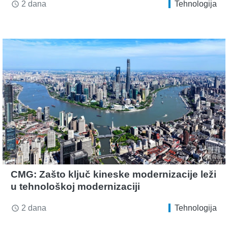
2 dana
Tehnologija
access_time
CMG: Zašto ključ kineske modernizacije leži
u tehnološkoj modernizaciji
2 dana
Tehnologija
access_time