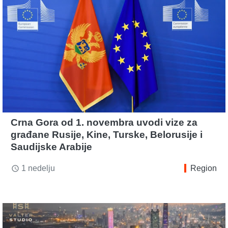
Crna Gora od 1. novembra uvodi vize za
građane Rusije, Kine, Turske, Belorusije i
Saudijske Arabije
1 nedelju
Region
access_time