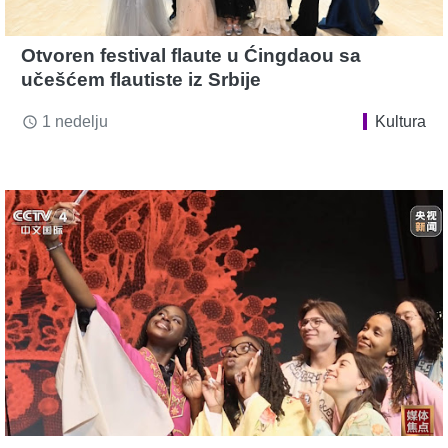
Otvoren festival flaute u Ćingdaou sa
učešćem flautiste iz Srbije
1 nedelju
Kultura
access_time