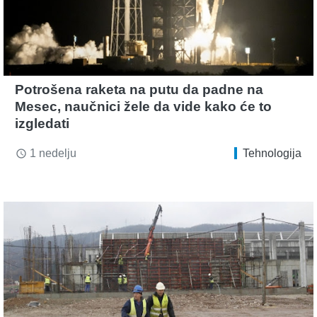
Potrošena raketa na putu da padne na
Mesec, naučnici žele da vide kako će to
izgledati
1 nedelju
Tehnologija
access_time