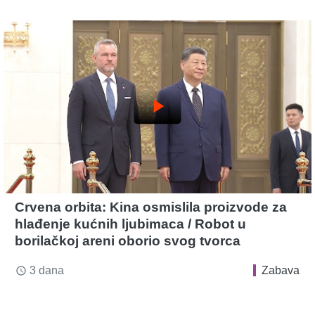
play_arrow
Crvena orbita: Kina osmislila proizvode za
hlađenje kućnih ljubimaca / Robot u
borilačkoj areni oborio svog tvorca
3 dana
Zabava
access_time