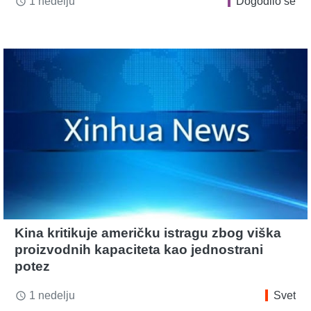
1 nedelju
Dogodilo se
access_time
Kina kritikuje američku istragu zbog viška
proizvodnih kapaciteta kao jednostrani
potez
1 nedelju
Svet
access_time