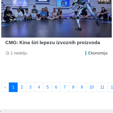
CMG: Kina širi lepezu izvoznih proizvoda
1 nedelju
Ekonomija
access_time
‹
1
2
3
4
5
6
7
8
9
10
11
1
;