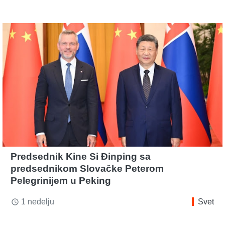
Predsednik Kine Si Đinping sa
predsednikom Slovačke Peterom
Pelegrinijem u Peking
1 nedelju
Svet
access_time