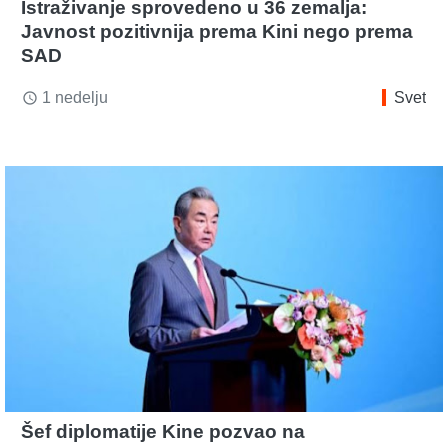
Istraživanje sprovedeno u 36 zemalja:
Javnost pozitivnija prema Kini nego prema
SAD
1 nedelju
Svet
access_time
Šef diplomatije Kine pozvao na