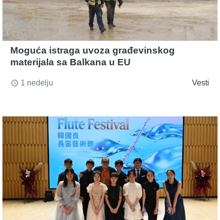
Moguća istraga uvoza građevinskog
materijala sa Balkana u EU
1 nedelju
Vesti
access_time