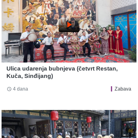
play_arrow
Ulica udarenja bubnjeva (četvrt Restan,
Kuča, Sinđijang)
4 dana
Zabava
access_time