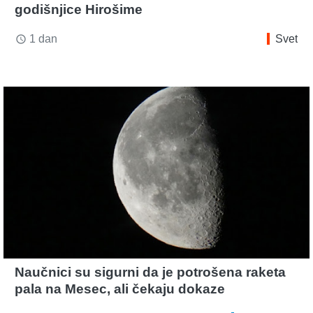
godišnjice Hirošime
1 dan
Svet
access_time
Naučnici su sigurni da je potrošena raketa
pala na Mesec, ali čekaju dokaze