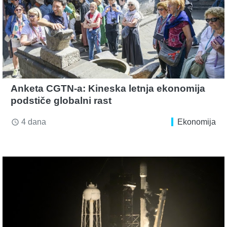
Anketa CGTN-a: Kineska letnja ekonomija
podstiče globalni rast
4 dana
Ekonomija
access_time