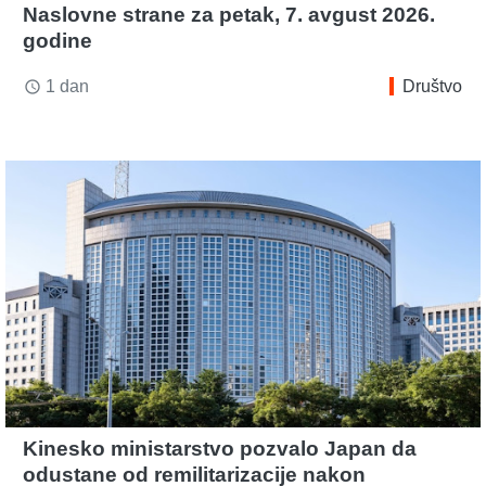
Naslovne strane za petak, 7. avgust 2026.
godine
1 dan
Društvo
access_time
Kinesko ministarstvo pozvalo Japan da
odustane od remilitarizacije nakon