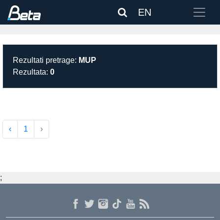
EN
Rezultati pretrage:
MUP
Rezultata:
0
‹
1
›
;