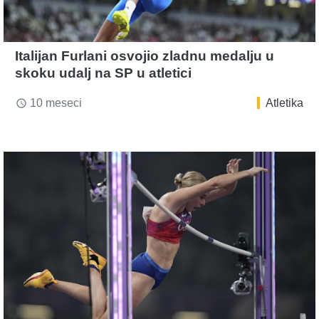
Italijan Furlani osvojio zladnu medalju u
skoku udalj na SP u atletici
10 meseci
Atletika
access_time