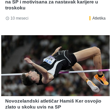
na SP i motivisana za nastavak karijere u
troskoku
10 meseci
Atletika
access_time
Novozelandski atletičar Hamiš Ker osvojio
zlato u skoku uvis na SP