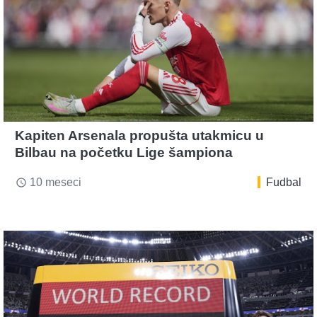
Kapiten Arsenala propušta utakmicu u
Bilbau na početku Lige šampiona
10 meseci
Fudbal
access_time