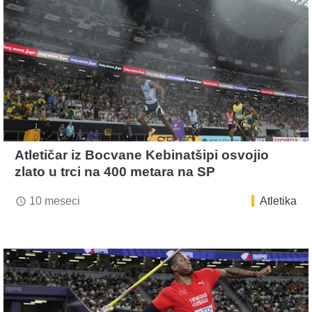
Atletičar iz Bocvane Kebinatšipi osvojio
zlato u trci na 400 metara na SP
10 meseci
Atletika
access_time