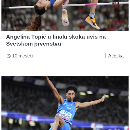
Angelina Topić u finalu skoka uvis na
Svetskom prvenstvu
10 meseci
Atletika
access_time