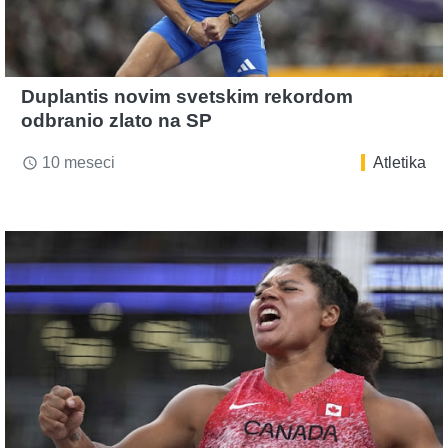
Duplantis novim svetskim rekordom
odbranio zlato na SP
10 meseci
Atletika
access_time