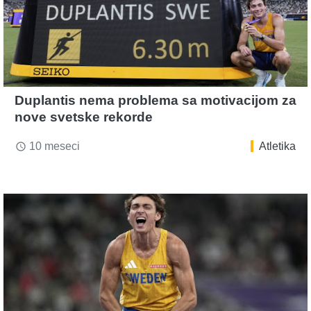
Duplantis nema problema sa motivacijom za
nove svetske rekorde
10 meseci
Atletika
access_time