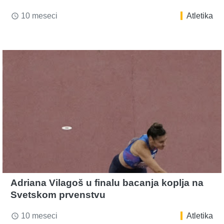
10 meseci
Atletika
access_time
Adriana Vilagoš u finalu bacanja koplja na
Svetskom prvenstvu
10 meseci
Atletika
access_time