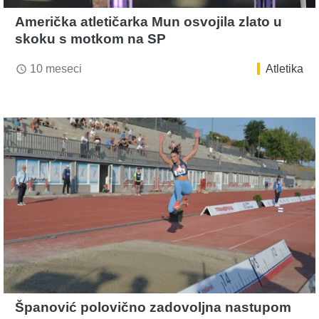
Američka atletičarka Mun osvojila zlato u
skoku s motkom na SP
10 meseci
Atletika
access_time
Španović polovično zadovoljna nastupom