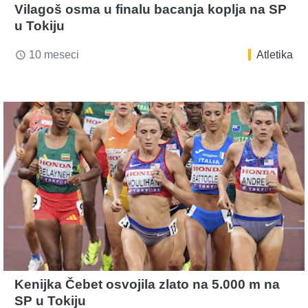
Vilagoš osma u finalu bacanja koplja na SP
u Tokiju
10 meseci
Atletika
access_time
Kenijka Čebet osvojila zlato na 5.000 m na
SP u Tokiju