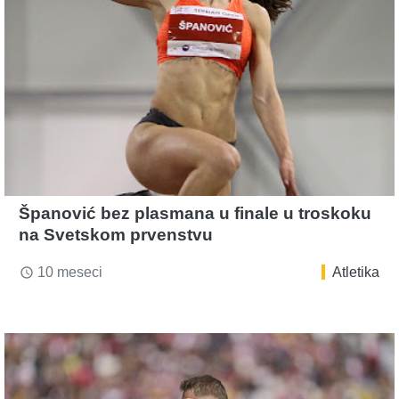
Španović bez plasmana u finale u troskoku
na Svetskom prvenstvu
10 meseci
Atletika
access_time