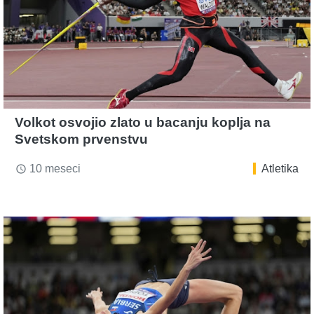
Volkot osvojio zlato u bacanju koplja na
Svetskom prvenstvu
10 meseci
Atletika
access_time