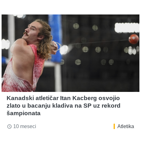
Kanadski atletičar Itan Kacberg osvojio
zlato u bacanju kladiva na SP uz rekord
šampionata
10 meseci
Atletika
access_time