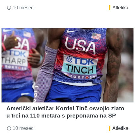
10 meseci
Atletika
access_time
Američki atletičar Kordel Tinč osvojio zlato
u trci na 110 metara s preponama na SP
10 meseci
Atletika
access_time