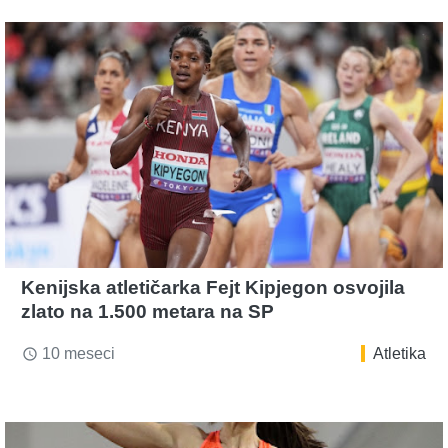
Kenijska atletičarka Fejt Kipjegon osvojila
zlato na 1.500 metara na SP
10 meseci
Atletika
access_time