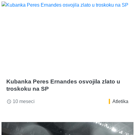
Kubanka Peres Ernandes osvojila zlato u
troskoku na SP
10 meseci
Atletika
access_time