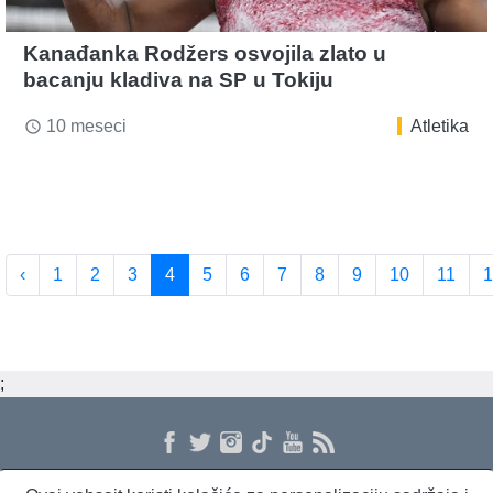
Kanađanka Rodžers osvojila zlato u
bacanju kladiva na SP u Tokiju
10 meseci
Atletika
access_time
‹
1
2
3
4
5
6
7
8
9
10
11
1
;