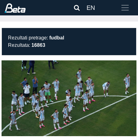
EN
Rezultati pretrage:
fudbal
Rezultata:
16863