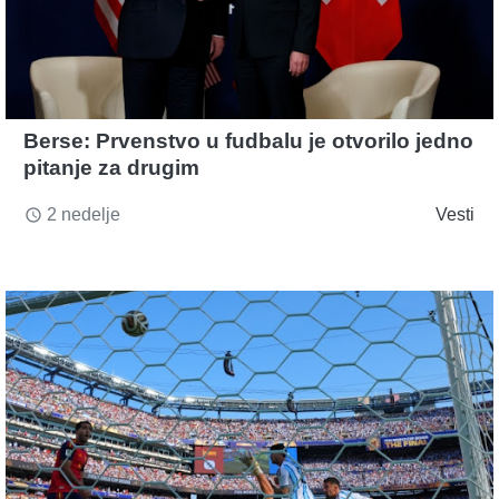
Berse: Prvenstvo u fudbalu je otvorilo jedno
pitanje za drugim
2 nedelje
Vesti
access_time