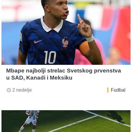
Mbape najbolji strelac Svetskog prvenstva
u SAD, Kanadi i Meksiku
2 nedelje
Fudbal
access_time