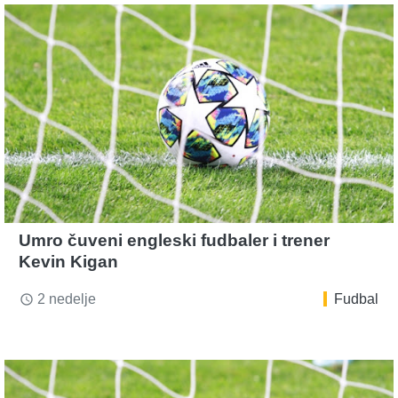
Umro čuveni engleski fudbaler i trener
Kevin Kigan
2 nedelje
Fudbal
access_time