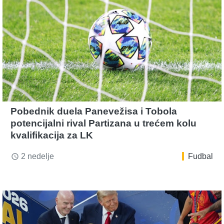
Pobednik duela Panevežisa i Tobola
potencijalni rival Partizana u trećem kolu
kvalifikacija za LK
2 nedelje
Fudbal
access_time