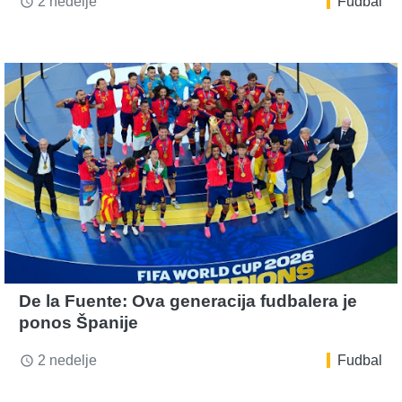
2 nedelje
Fudbal
access_time
De la Fuente: Ova generacija fudbalera je
ponos Španije
2 nedelje
Fudbal
access_time