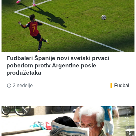
Fudbaleri Španije novi svetski prvaci
pobedom protiv Argentine posle
produžetaka
2 nedelje
Fudbal
access_time