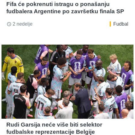
Fifa će pokrenuti istragu o ponašanju
fudbalera Argentine po završetku finala SP
2 nedelje
Fudbal
access_time
Rudi Garsija neće više biti selektor
fudbalske reprezentacije Belgije