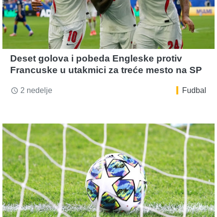
Deset golova i pobeda Engleske protiv
Francuske u utakmici za treće mesto na SP
2 nedelje
Fudbal
access_time