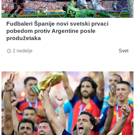
Fudbaleri Španije novi svetski prvaci
pobedom protiv Argentine posle
produžetaka
2 nedelje
Svet
access_time