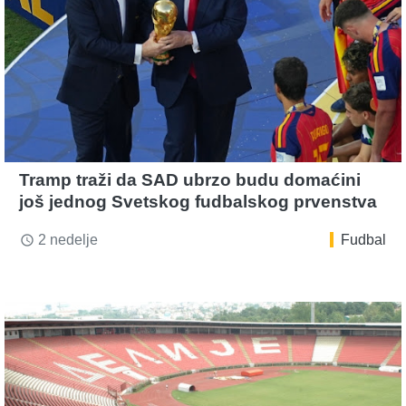
Tramp traži da SAD ubrzo budu domaćini
još jednog Svetskog fudbalskog prvenstva
2 nedelje
Fudbal
access_time