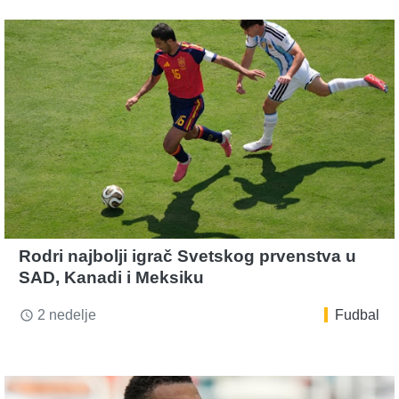
Rodri najbolji igrač Svetskog prvenstva u
SAD, Kanadi i Meksiku
2 nedelje
Fudbal
access_time