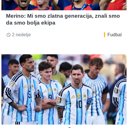
Merino: Mi smo zlatna generacija, znali smo
da smo bolja ekipa
2 nedelje
Fudbal
access_time