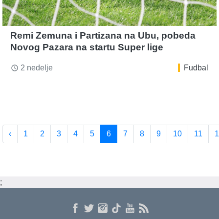
Remi Zemuna i Partizana na Ubu, pobeda
Novog Pazara na startu Super lige
2 nedelje
Fudbal
access_time
‹
1
2
3
4
5
6
7
8
9
10
11
1
;