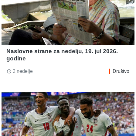
Naslovne strane za nedelju, 19. jul 2026.
godine
2 nedelje
Društvo
access_time