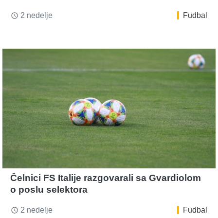
2 nedelje
Fudbal
access_time
Čelnici FS Italije razgovarali sa Gvardiolom
o poslu selektora
2 nedelje
Fudbal
access_time