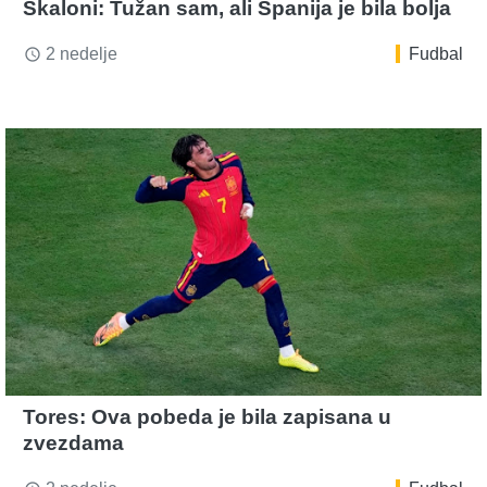
Skaloni: Tužan sam, ali Španija je bila bolja
2 nedelje
Fudbal
access_time
Tores: Ova pobeda je bila zapisana u
zvezdama