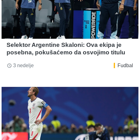
Selektor Argentine Skaloni: Ova ekipa je
posebna, pokušaćemo da osvojimo titulu
3 nedelje
Fudbal
access_time