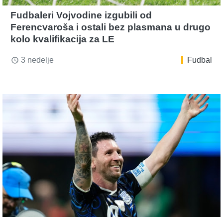
Fudbaleri Vojvodine izgubili od
Ferencvaroša i ostali bez plasmana u drugo
kolo kvalifikacija za LE
3 nedelje
Fudbal
access_time