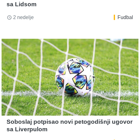
sa Lidsom
2 nedelje
Fudbal
access_time
Soboslaj potpisao novi petogodišnji ugovor
sa Liverpulom