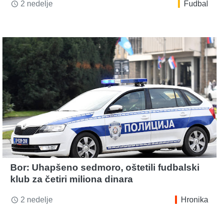
2 nedelje
Fudbal
access_time
Bor: Uhapšeno sedmoro, oštetili fudbalski
klub za četiri miliona dinara
2 nedelje
Hronika
access_time