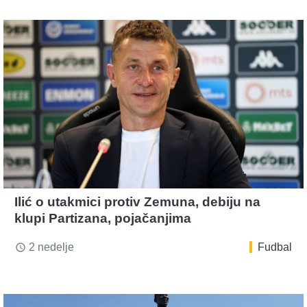
Ilić o utakmici protiv Zemuna, debiju na
klupi Partizana, pojačanjima
2 nedelje
Fudbal
access_time