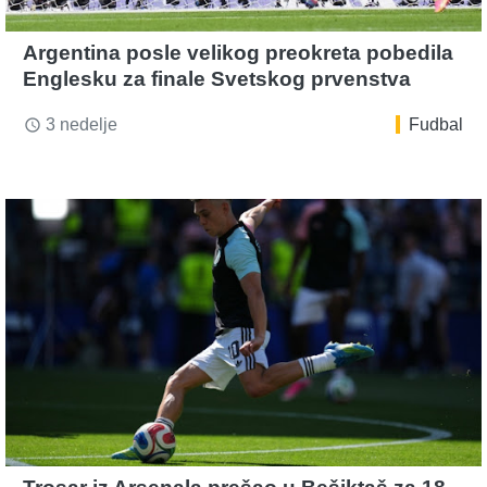
Argentina posle velikog preokreta pobedila
Englesku za finale Svetskog prvenstva
3 nedelje
Fudbal
access_time