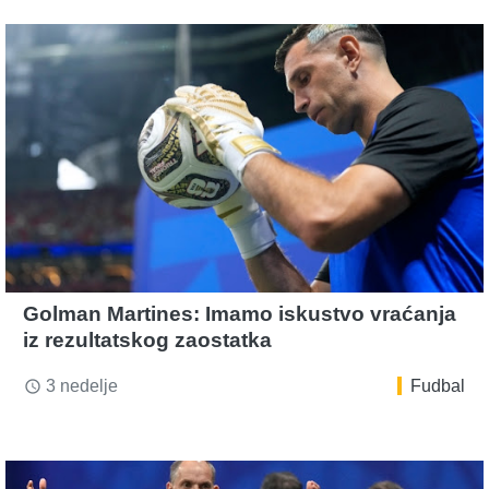
Golman Martines: Imamo iskustvo vraćanja
iz rezultatskog zaostatka
3 nedelje
Fudbal
access_time