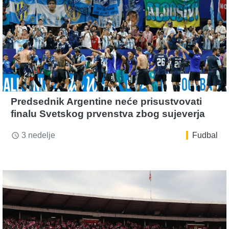
Predsednik Argentine neće prisustvovati
finalu Svetskog prvenstva zbog sujeverja
3 nedelje
Fudbal
access_time