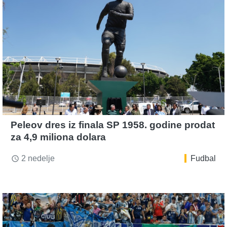
Peleov dres iz finala SP 1958. godine prodat
za 4,9 miliona dolara
2 nedelje
Fudbal
access_time