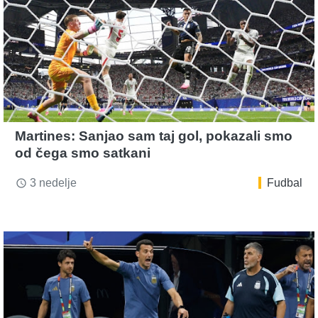
Martines: Sanjao sam taj gol, pokazali smo
od čega smo satkani
3 nedelje
Fudbal
access_time