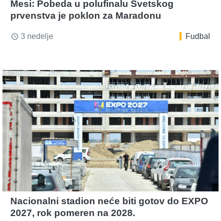
Mesi: Pobeda u polufinalu Svetskog
prvenstva je poklon za Maradonu
3 nedelje
Fudbal
access_time
Nacionalni stadion neće biti gotov do EXPO
2027, rok pomeren na 2028.