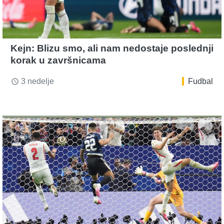
Kejn: Blizu smo, ali nam nedostaje poslednji
korak u završnicama
3 nedelje
Fudbal
access_time