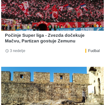
Počinje Super liga - Zvezda dočekuje
Mačvu, Partizan gostuje Zemunu
3 nedelje
Fudbal
access_time