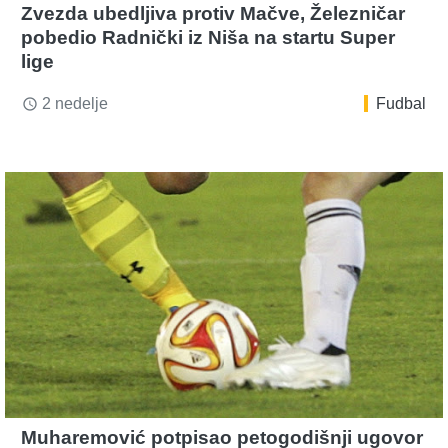
Zvezda ubedljiva protiv Mačve, Železničar
pobedio Radnički iz Niša na startu Super
lige
2 nedelje
Fudbal
access_time
Muharemović potpisao petogodišnji ugovor