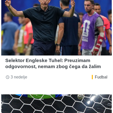
Selektor Engleske Tuhel: Preuzimam
odgovornost, nemam zbog čega da žalim
3 nedelje
Fudbal
access_time