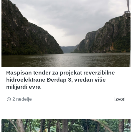
Raspisan tender za projekat reverzibilne
hidroelektrane Đerdap 3, vredan više
milijardi evra
2 nedelje
Izvori
access_time