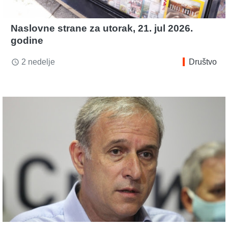
Naslovne strane za utorak, 21. jul 2026.
godine
2 nedelje
Društvo
access_time