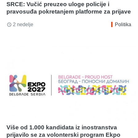
SRCE: Vučić preuzeo uloge policije i
pravosuđa pokretanjem platforme za prijave
2 nedelje
Politika
access_time
Više od 1.000 kandidata iz inostranstva
prijavilo se za volonterski program Ekpo