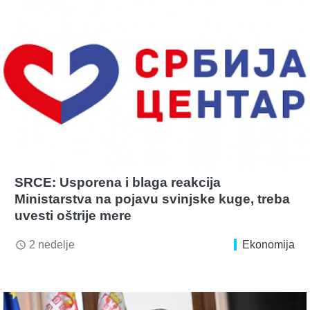
SRCE: Usporena i blaga reakcija
Ministarstva na pojavu svinjske kuge, treba
uvesti oštrije mere
2 nedelje
Ekonomija
access_time