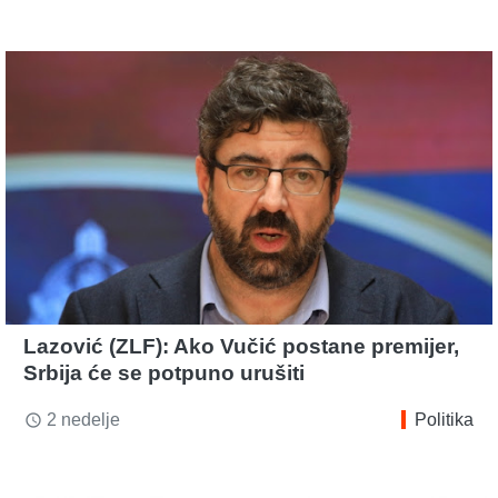
Lazović (ZLF): Ako Vučić postane premijer,
Srbija će se potpuno urušiti
2 nedelje
Politika
access_time