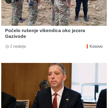
Počelo rušenje vikendica oko jezera
Gazivode
2 nedelje
Kosovo
access_time