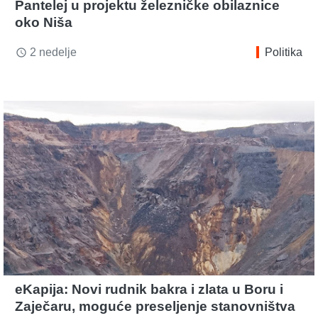
Pantelej u projektu železničke obilaznice
oko Niša
2 nedelje
Politika
access_time
eKapija: Novi rudnik bakra i zlata u Boru i
Zaječaru, moguće preseljenje stanovništva