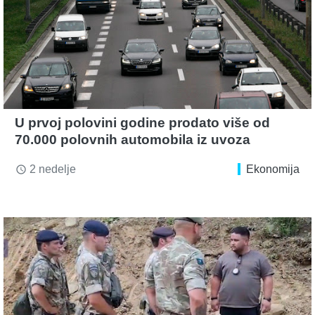
U prvoj polovini godine prodato više od
70.000 polovnih automobila iz uvoza
2 nedelje
Ekonomija
access_time