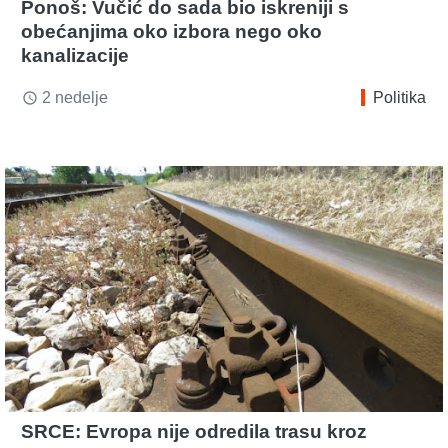
Ponoš: Vučić do sada bio iskreniji s
obećanjima oko izbora nego oko
kanalizacije
2 nedelje
Politika
access_time
SRCE: Evropa nije odredila trasu kroz