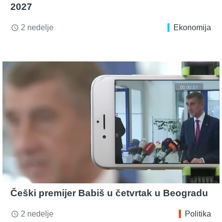
2027
2 nedelje
Ekonomija
access_time
Češki premijer Babiš u četvrtak u Beogradu
2 nedelje
Politika
access_time