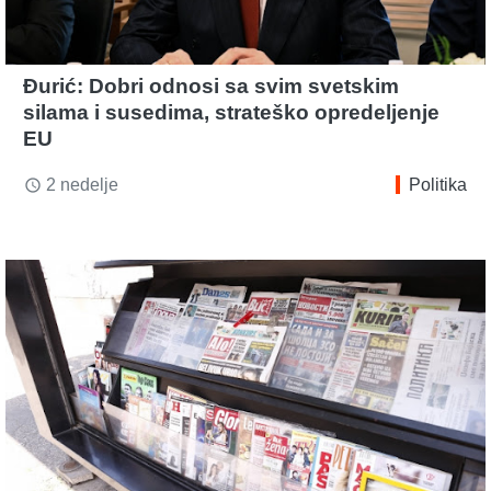
Đurić: Dobri odnosi sa svim svetskim
silama i susedima, strateško opredeljenje
EU
2 nedelje
Politika
access_time