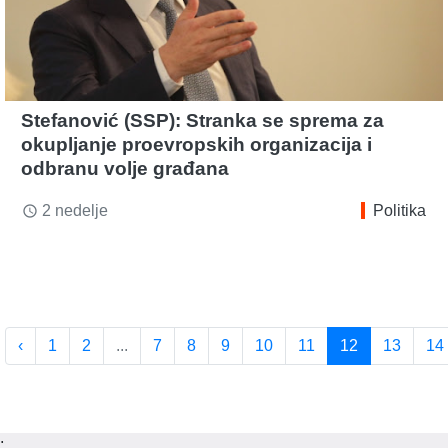
Stefanović (SSP): Stranka se sprema za
okupljanje proevropskih organizacija i
odbranu volje građana
2 nedelje
Politika
access_time
‹
1
2
...
7
8
9
10
11
12
13
14
;