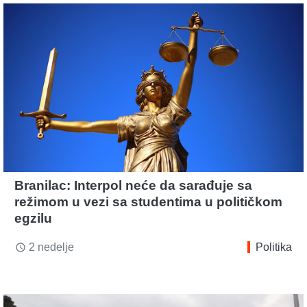
Branilac: Interpol neće da sarađuje sa
režimom u vezi sa studentima u političkom
egzilu
2 nedelje
Politika
access_time