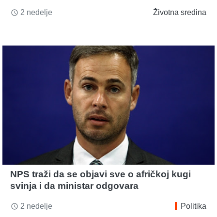
2 nedelje
Životna sredina
access_time
NPS traži da se objavi sve o afričkoj kugi
svinja i da ministar odgovara
2 nedelje
Politika
access_time