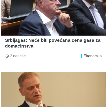
Srbijagas: Neće biti povećana cena gasa za
domaćinstva
2 nedelje
Ekonomija
access_time