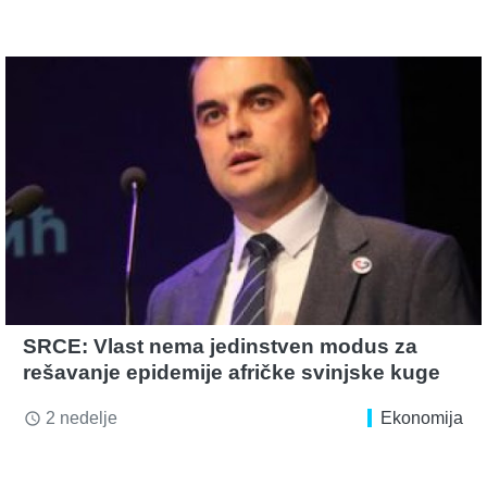
SRCE: Vlast nema jedinstven modus za
rešavanje epidemije afričke svinjske kuge
2 nedelje
Ekonomija
access_time