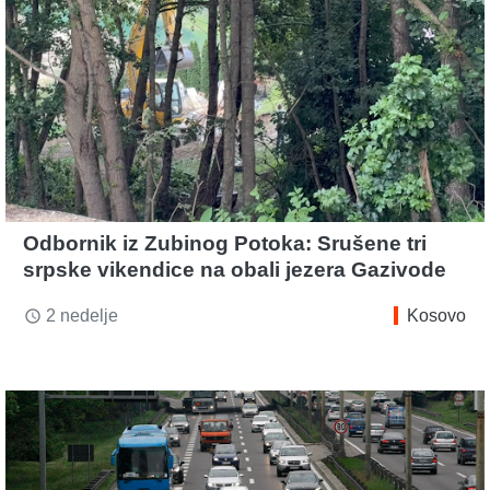
Odbornik iz Zubinog Potoka: Srušene tri
srpske vikendice na obali jezera Gazivode
2 nedelje
Kosovo
access_time