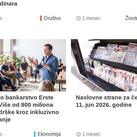
 dinara
c
Društvo
1 mesec
Život
access_time
no bankarstvo Erste
Naslovne strane za če
Više od 800 miliona
11. jun 2026. godine
drške kroz inkluzivno
anje
c
Ekonomija
1 mesec
access_time