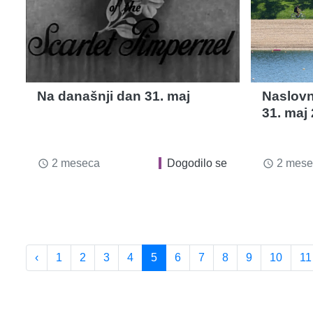
Na današnji dan 31. maj
Naslovn
31. maj
2 meseca
Dogodilo se
2 mese
access_time
access_time
‹
1
2
3
4
5
6
7
8
9
10
11