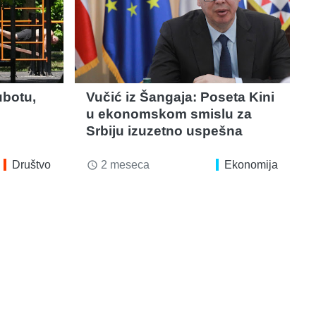
ubotu,
Vučić iz Šangaja: Poseta Kini
u ekonomskom smislu za
Srbiju izuzetno uspešna
Društvo
2 meseca
Ekonomija
access_time