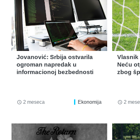
Jovanović: Srbija ostvarila
Vlasnik
ogroman napredak u
Neću otp
informacionoj bezbednosti
zbog šp
2 meseca
Ekonomija
2 mese
access_time
access_time