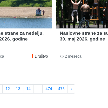
e strane za nedelju,
Naslovne strane za s
 2026. godine
30. maj 2026. godine
ca
Društvo
2 meseca
access_time
12
13
14
...
474
475
›