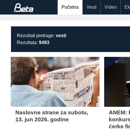
Početna
Vesti
Video
Ek
Rezultati pretrage:
vesti
Rezultata:
9493
Naslovne strane za subotu,
ANEM: P
13. jun 2026. godine
konkursa
ćerke fi