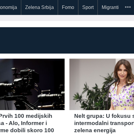
onomija
Zelena Srbija
Fomo
Sport
Migranti
rvih 100 medijskih
Nelt grupa: U fokusu
 - Alo, Informer i
intermodalni transport
rme dobili skoro 100
zelena energija