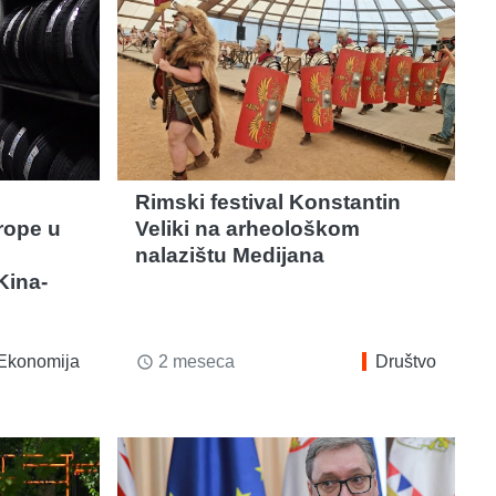
Rimski festival Konstantin
rope u
Veliki na arheološkom
nalazištu Medijana
Kina-
Ekonomija
2 meseca
Društvo
access_time