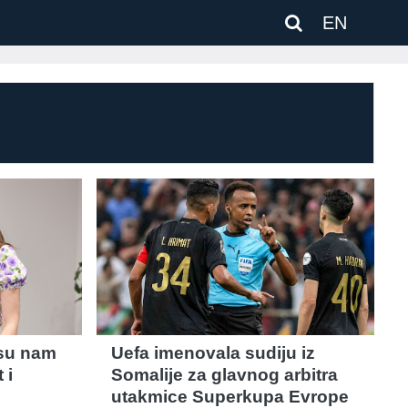
EN
 su nam
Uefa imenovala sudiju iz
 i
Somalije za glavnog arbitra
utakmice Superkupa Evrope