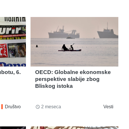
botu, 6.
OECD: Globalne ekonomske
perspektive slabije zbog
Bliskog istoka
Društvo
2 meseca
Vesti
access_time