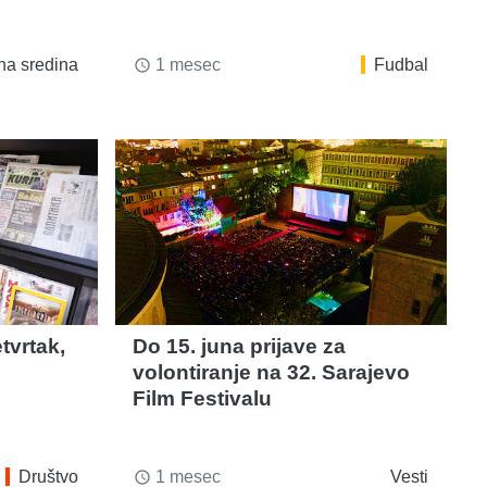
na sredina
1 mesec
Fudbal
access_time
tvrtak,
Do 15. juna prijave za
volontiranje na 32. Sarajevo
Film Festivalu
Društvo
1 mesec
Vesti
access_time