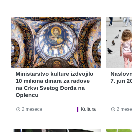
Ministarstvo kulture izdvojilo
Naslovn
10 miliona dinara za radove
7. jun 2
na Crkvi Svetog Đorđa na
Oplencu
2 meseca
Kultura
2 mese
access_time
access_time