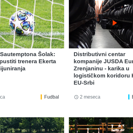
play_arrow
 Sautemptona Šolak:
Distributivni centar
ustiti trenera Ekerta
kompanije JUSDA Eu
ijuniranja
Zrenjaninu - karika u
logističkom koridoru 
EU-Srbi
ca
Fudbal
2 meseca
access_time