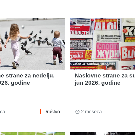
e strane za nedelju,
Naslovne strane za su
026. godine
jun 2026. godine
ca
Društvo
2 meseca
access_time