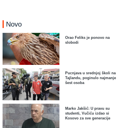
Novo
Orao Feliks je ponovo na
slobodi
Pucnjava u srednjoj školi na
Tajlandu, poginulo najmanje
šest osoba
Marko Jakšić: U pravu su
studenti, Vučiću izdao si
Kosovo za sve generacije