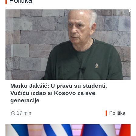
Politika
Marko Jakšić: U pravu su studenti,
Vučiću izdao si Kosovo za sve
generacije
17 min
Politika
access_time