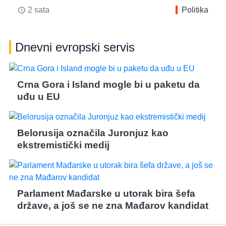
2 sata
Politika
access_time
Dnevni evropski servis
Crna Gora i Island mogle bi u paketu da
uđu u EU
Belorusija označila Juronjuz kao
ekstremistički medij
Parlament Mađarske u utorak bira šefa
države, a još se ne zna Mađarov kandidat