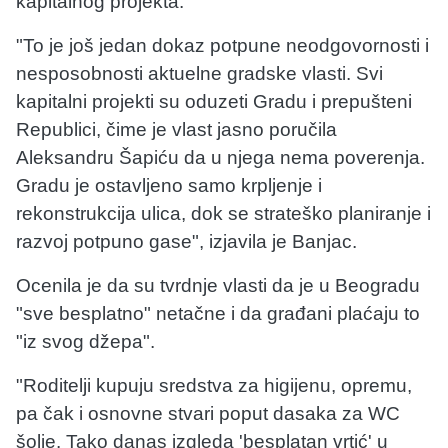
kapitalnog projekta.
"To je još jedan dokaz potpune neodgovornosti i
nesposobnosti aktuelne gradske vlasti. Svi
kapitalni projekti su oduzeti Gradu i prepušteni
Republici, čime je vlast jasno poručila
Aleksandru Šapiću da u njega nema poverenja.
Gradu je ostavljeno samo krpljenje i
rekonstrukcija ulica, dok se strateško planiranje i
razvoj potpuno gase", izjavila je Banjac.
Ocenila je da su tvrdnje vlasti da je u Beogradu
"sve besplatno" netačne i da građani plaćaju to
"iz svog džepa".
"Roditelji kupuju sredstva za higijenu, opremu,
pa čak i osnovne stvari poput dasaka za WC
šolje. Tako danas izgleda 'besplatan vrtić' u