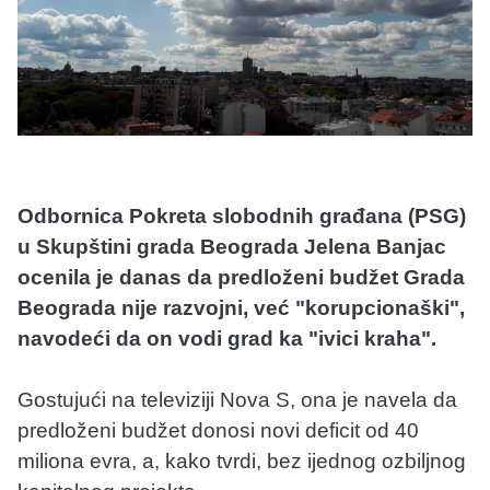
Odbornica Pokreta slobodnih građana (PSG)
u Skupštini grada Beograda Jelena Banjac
ocenila je danas da predloženi budžet Grada
Beograda nije razvojni, već "korupcionaški",
navodeći da on vodi grad ka "ivici kraha".
Gostujući na televiziji Nova S, ona je navela da
predloženi budžet donosi novi deficit od 40
miliona evra, a, kako tvrdi, bez ijednog ozbiljnog