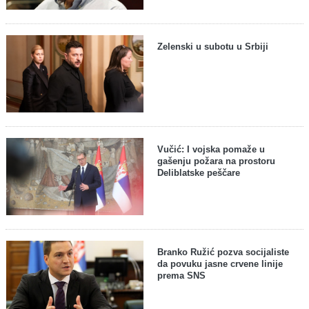
Zelenski u subotu u Srbiji
Vučić: I vojska pomaže u
gašenju požara na prostoru
Deliblatske peščare
Branko Ružić pozva socijaliste
da povuku jasne crvene linije
prema SNS