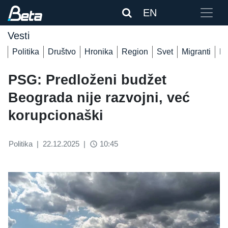
EN
Vesti
Politika
Društvo
Hronika
Region
Svet
Migranti
De
PSG: Predloženi budžet
Beograda nije razvojni, već
korupcionaški
Politika
|
22.12.2025
|
10:45
access_time