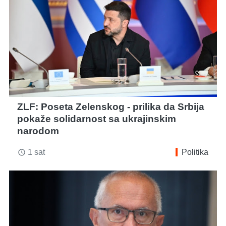
ZLF: Poseta Zelenskog - prilika da Srbija
pokaže solidarnost sa ukrajinskim
narodom
1 sat
Politika
access_time