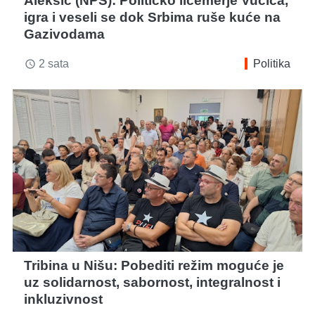
Aleksić (NPS): Političko licemerje Vučića,
igra i veseli se dok Srbima ruše kuće na
Gazivodama
2 sata
Politika
access_time
Tribina u Nišu: Pobediti režim moguće je
uz solidarnost, sabornost, integralnost i
inkluzivnost