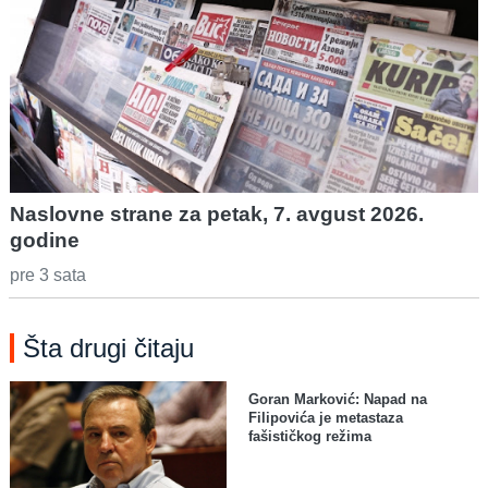
Naslovne strane za petak, 7. avgust 2026.
godine
pre 3 sata
Šta drugi čitaju
Goran Marković: Napad na
Filipovića je metastaza
fašističkog režima