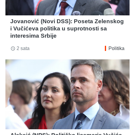
Jovanović (Novi DSS): Poseta Zelenskog
i Vučićeva politika u suprotnosti sa
interesima Srbije
2 sata
Politika
access_time