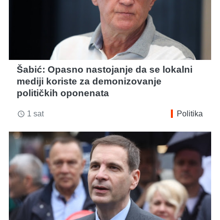
Šabić: Opasno nastojanje da se lokalni
mediji koriste za demonizovanje
političkih oponenata
1 sat
Politika
access_time