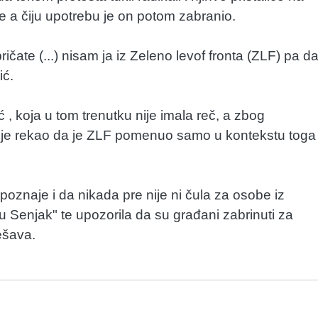
e a čiju upotrebu je on potom zabranio.
ičate (...) nisam ja iz Zeleno levof fronta (ZLF) pa d
ić.
 koja u tom trenutku nije imala reč, a zbog
čić je rekao da je ZLF pomenuo samo u kontekstu toga
 poznaje i da nikada pre nije ni čula za osobe iz
u Senjak" te upozorila da su građani zabrinuti za
ešava.