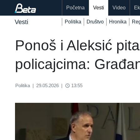
Početna
Vesti
Video
Ek
Vesti
Politika
Društvo
Hronika
Reg
Ponoš i Aleksić pita
policajcima: Građa
Politika
|
29.05.2026
|
13:55
access_time