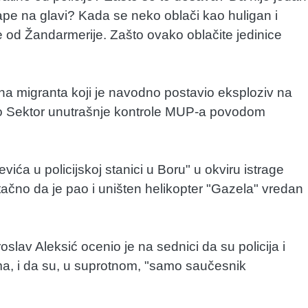
rape na glavi? Kada se neko oblači kao huligan i
e od Žandarmerije. Zašto ovako oblačite jedinice
 na migranta koji je navodno postavio eksploziv na
dio Sektor unutrašnje kontrole MUP-a povodom
jevića u policijskoj stanici u Boru" u okviru istrage
 tačno da je pao i uništen helikopter "Gazela" vredan
lav Aleksić ocenio je na sednici da su policija i
a, i da su, u suprotnom, "samo saučesnik