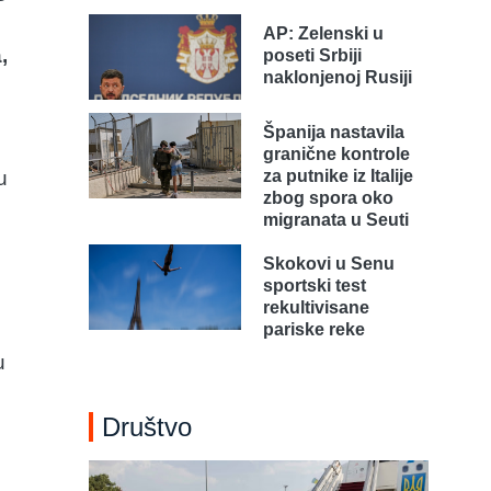
AP: Zelenski u
,
poseti Srbiji
naklonjenoj Rusiji
Španija nastavila
granične kontrole
u
za putnike iz Italije
zbog spora oko
migranata u Seuti
Skokovi u Senu
sportski test
rekultivisane
pariske reke
u
Društvo