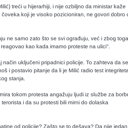
ić) treći u hijerarhiji, i nije ozbiljno da ministar kaže
d čoveka koji je visoko pozicioniran, ne govori dobro 
ju ne samo zato što se svi ograđuju, već i zbog tog
rzo reagovao kao kada imamo proteste na ulici".
j način uključeni pripadnici policije. To zahteva da s
š i postavio pitanje da li je Milić radio test integritet
kog stanja.
i mira tokom protesta angažuju ljudi iz službe za borb
rorista i da su protesti bili mirni do dolaska
e batine od policije? Zašto se to dešava? Da nije jedan