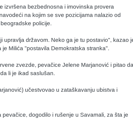
li je izvršena bezbednosna i imovinska provera
 navodeći na kojim se sve pozicijama nalazio od
 beogradske policije.
ji upravlja državom. Neko ga je tu postavio", kazao j
a je Milića "postavila Demokratska stranka".
Crvene zvezde, pevačice Jelene Marjanović i pitao d
da li je ikad saslušan.
 Marjanović) učestvovao u zataškavanju ubistva i
a pevačice, dogodilo i rušenje u Savamali, za šta je