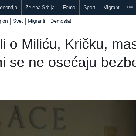
onomija
Zelena Srbija
Fomo
Sport
Migranti
ion
Svet
Migranti
Demostat
li o Miliću, Kričku, ma
ni se ne osećaju bez