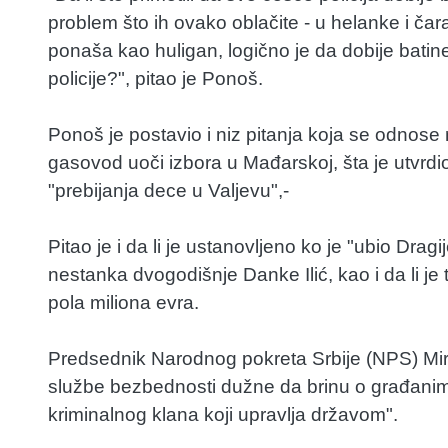
problem što ih ovako oblačite - u helanke i ča
ponaša kao huligan, logično je da dobije batin
policije?", pitao je Ponoš.
Ponoš je postavio i niz pitanja koja se odnose
gasovod uoči izbora u Mađarskoj, šta je utvr
"prebijanja dece u Valjevu",-
Pitao je i da li je ustanovljeno ko je "ubio Dragi
nestanka dvogodišnje Danke Ilić, kao i da li je
pola miliona evra.
Predsednik Narodnog pokreta Srbije (NPS) Miros
službe bezbednosti dužne da brinu o građanim
kriminalnog klana koji upravlja državom".