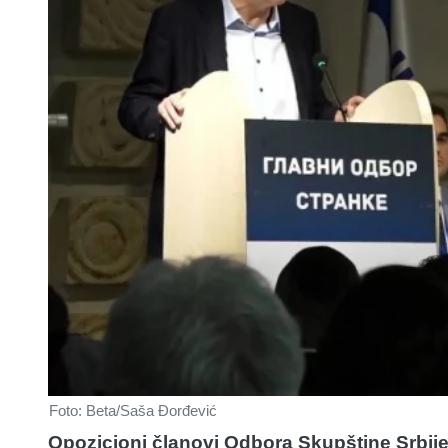
Foto: Beta/Saša Đorđević
Opozicioni članovi Odbora Skupštine Srbij