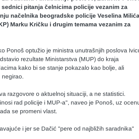
j sednici pitanja čelnicima policije vezanim za
ju načelnika beogradske policije Veselina Milića
(UKP) Marku Kričku i drugim temama vezanim za
o Ponoš optužio je ministra unutrašnjih poslova Ivic
edstavio rezultate Ministarstva (MUP) do kraja
dacima kako bi se stanje pokazalo kao bolje, ali
ć negirao.
 razgovore o aktuelnoj situaciji, a ne statistici.
osi rad policije i MUP-a", naveo je Ponoš, uz ocen
 kada se promeni vlast.
vajuće i jer se Dačić "pere od najbližih saradnika"