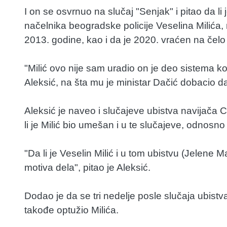
I on se osvrnuo na slučaj "Senjak" i pitao da 
načelnika beogradske policije Veselina Milića,
2013. godine, kao i da je 2020. vraćen na čelo
"Milić ovo nije sam uradio on je deo sistema ko
Aleksić, na šta mu je ministar Dačić dobacio d
Aleksić je naveo i slučajeve ubistva navijača 
li je Milić bio umešan i u te slučajeve, odnosno 
"Da li je Veselin Milić i u tom ubistvu (Jelene
motiva dela", pitao je Aleksić.
Dodao je da se tri nedelje posle slučaja ubistv
takođe optužio Milića.