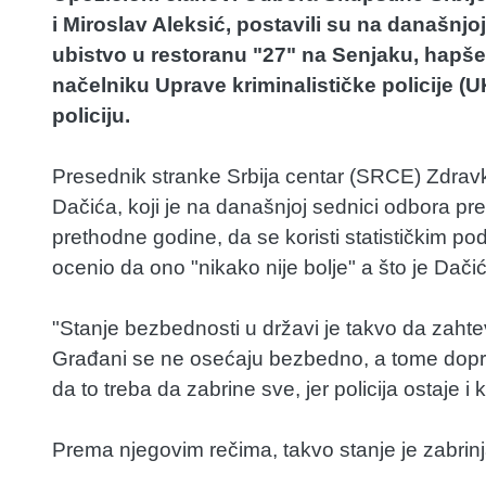
i Miroslav Aleksić, postavili su na današnjo
ubistvo u restoranu "27" na Senjaku, hapšen
načelniku Uprave kriminalističke policije 
policiju.
Presednik stranke Srbija centar (SRCE) Zdravk
Dačića, koji je na današnjoj sednici odbora pr
prethodne godine, da se koristi statističkim po
ocenio da ono "nikako nije bolje" a što je Dači
"Stanje bezbednosti u državi je takvo da zahteva
Građani se ne osećaju bezbedno, a tome doprin
da to treba da zabrine sve, jer policija ostaje i
Prema njegovim rečima, takvo stanje je zabrinja