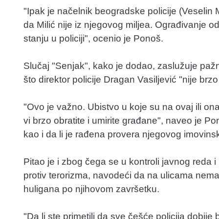
"Ipak je načelnik beogradske policije (Veselin Mil
da Milić nije iz njegovog miljea. Ograđivanje o
stanju u policiji", ocenio je Ponoš.
Slučaj "Senjak", kako je dodao, zaslužuje pažn
što direktor policije Dragan Vasiljević "nije b
"Ovo je važno. Ubistvo u koje su na ovaj ili ona
vi brzo obratite i umirite građane", naveo je Pono
kao i da li je rađena provera njegovog imovins
Pitao je i zbog čega se u kontroli javnog reda 
protiv terorizma, navodeći da na ulicama nema te
huligana po njihovom završetku.
"Da li ste primetili da sve češće policija dobij