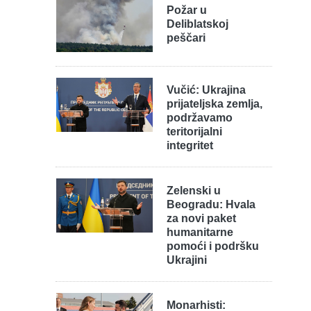
Požar u
Deliblatskoj
peščari
Vučić: Ukrajina
prijateljska zemlja,
podržavamo
teritorijalni
integritet
Zelenski u
Beogradu: Hvala
za novi paket
humanitarne
pomoći i podršku
Ukrajini
Monarhisti: