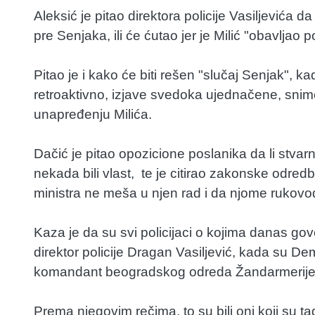
Aleksić je pitao direktora policije Vasiljevića d
pre Senjaka, ili će ćutao jer je Milić "obavljao 
Pitao je i kako će biti rešen "slučaj Senjak", 
retroaktivno, izjave svedoka ujednačene, snimci
unapređenju Milića.
Dačić je pitao opozicione poslanika da li stvarn
nekada bili vlast, te je citirao zakonske odred
ministra ne meša u njen rad i da njome rukovodi 
Kaza je da su svi policijaci o kojima danas govo
direktor policije Dragan Vasiljević, kada su De
komandant beogradskog odreda Žandarmerije
Prema njegovim rečima, to su bili oni koji su tad