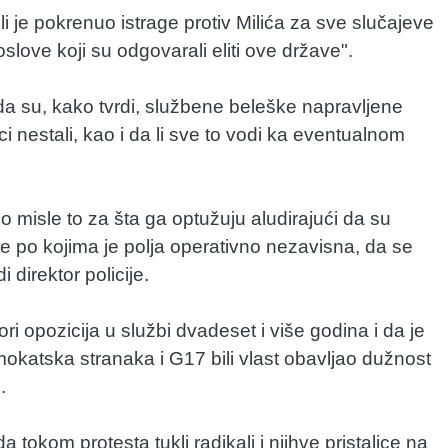
a li je pokrenuo istrage protiv Milića za sve slučajeve
poslove koji su odgovarali eliti ove države".
kada su, kako tvrdi, službene beleške napravljene
 nestali, kao i da li sve to vodi ka eventualnom
o misle to za šta ga optužuju aludirajući da su
be po kojima je polja operativno nezavisna, da se
direktor policije.
ri opozicija u službi dvadeset i više godina i da je
mokatska stranaka i G17 bili vlast obavljao dužnost
.
a tokom protesta tukli radikali i njihve pristalice na