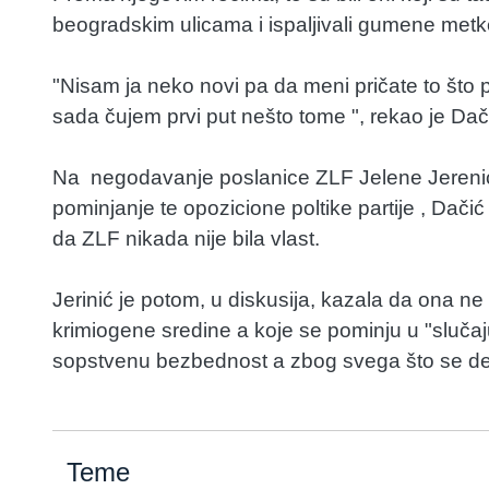
beogradskim ulicama i ispaljivali gumene metk
"Nisam ja neko novi pa da meni pričate to što pr
sada čujem prvi put nešto tome ", rekao je Dač
Na negodavanje poslanice ZLF Jelene Jerenić ,
pominjanje te opozicione poltike partije , Da
da ZLF nikada nije bila vlast.
Jerinić je potom, u diskusija, kazala da ona ne
krimiogene sredine a koje se pominju u "slučaj
sopstvenu bezbednost a zbog svega što se d
Teme