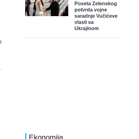
Poseta Zelenskog
potvrda vojne
saradnje Vučićeve
vlasti sa
Ukrajinom
e
a
Ekonomija