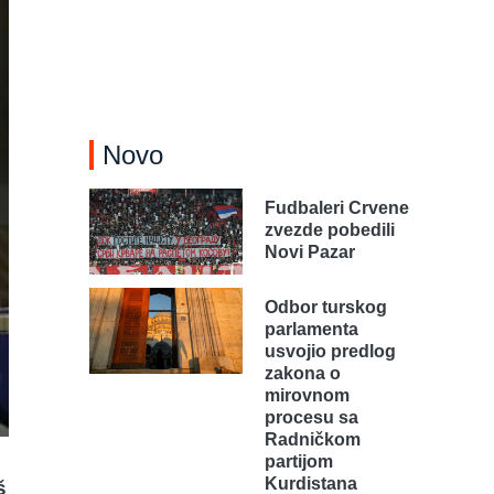
Novo
Fudbaleri Crvene
zvezde pobedili
Novi Pazar
Odbor turskog
parlamenta
usvojio predlog
zakona o
mirovnom
procesu sa
Radničkom
partijom
Kurdistana
š