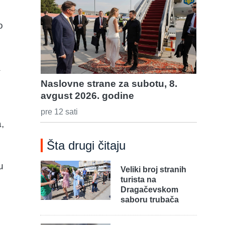
o
a
Naslovne strane za subotu, 8.
avgust 2026. godine
e
pre 12 sati
a,
Šta drugi čitaju
u
Veliki broj stranih
turista na
Dragačevskom
saboru trubača