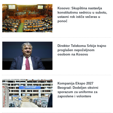
Kosovo: Skupština nastavlja
konstitutivnu sednicu u subotu,
ustavni rok ističe večeras u
ponoć
Direktor Telekoma Srbije trajno
proglašen nepoželjnom
osobom na Kosovu
Kompanija Ekspo 2027
Beograd: Dodeljen okvirni
sporazum za uniforme za
zaposlene i volontere