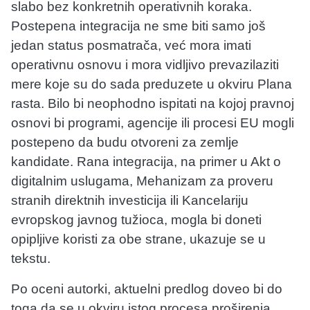
slabo bez konkretnih operativnih koraka.
Postepena integracija ne sme biti samo još
jedan status posmatrača, već mora imati
operativnu osnovu i mora vidljivo prevazilaziti
mere koje su do sada preduzete u okviru Plana
rasta. Bilo bi neophodno ispitati na kojoj pravnoj
osnovi bi programi, agencije ili procesi EU mogli
postepeno da budu otvoreni za zemlje
kandidate. Rana integracija, na primer u Akt o
digitalnim uslugama, Mehanizam za proveru
stranih direktnih investicija ili Kancelariju
evropskog javnog tužioca, mogla bi doneti
opipljive koristi za obe strane, ukazuje se u
tekstu.
Po oceni autorki, aktuelni predlog doveo bi do
toga da se u okviru istog procesa proširenja