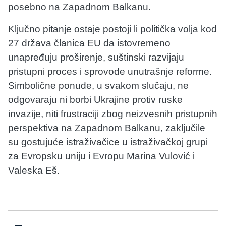
posebno na Zapadnom Balkanu.
Ključno pitanje ostaje postoji li politička volja kod
27 država članica EU da istovremeno
unapređuju proširenje, suštinski razvijaju
pristupni proces i sprovode unutrašnje reforme.
Simbolične ponude, u svakom slučaju, ne
odgovaraju ni borbi Ukrajine protiv ruske
invazije, niti frustraciji zbog neizvesnih pristupnih
perspektiva na Zapadnom Balkanu, zaključile
su gostujuće istraživačice u istraživačkoj grupi
za Evropsku uniju i Evropu Marina Vulović i
Valeska Eš.