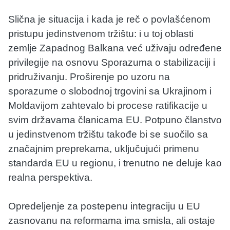
Slična je situacija i kada je reč o povlašćenom
pristupu jedinstvenom tržištu: i u toj oblasti
zemlje Zapadnog Balkana već uživaju određene
privilegije na osnovu Sporazuma o stabilizaciji i
pridruživanju. Proširenje po uzoru na
sporazume o slobodnoj trgovini sa Ukrajinom i
Moldavijom zahtevalo bi procese ratifikacije u
svim državama članicama EU. Potpuno članstvo
u jedinstvenom tržištu takođe bi se suočilo sa
značajnim preprekama, uključujući primenu
standarda EU u regionu, i trenutno ne deluje kao
realna perspektiva.
Opredeljenje za postepenu integraciju u EU
zasnovanu na reformama ima smisla, ali ostaje