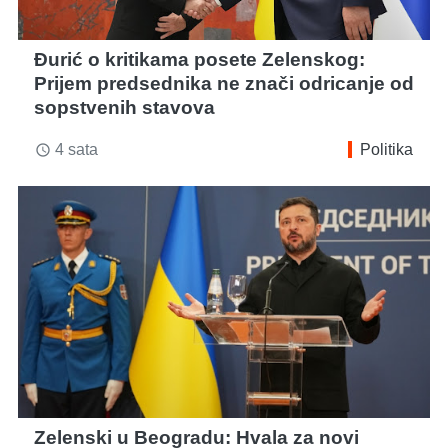
Đurić o kritikama posete Zelenskog:
Prijem predsednika ne znači odricanje od
sopstvenih stavova
4 sata
Politika
access_time
Zelenski u Beogradu: Hvala za novi