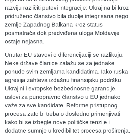
razviju različiti putevi integracije: Ukrajina bi kroz
pridruženo članstvo bila dublje integrisana nego
zemlje Zapadnog Balkana kroz status
posmatrača dok predviđena uloga Moldavije
ostaje nejasna.
Unutar EU stavovi o diferencijaciji se razlikuju.
Neke države članice zalažu se za jednake
ponude svim zemljama kandidatima. Iako ruska
agresija zahteva izdašnu finansijsku podršku
Ukrajini i evropske bezbednosne garancije,
uslovi za punopravno članstvo u EU jednako
važe za sve kandidate. Reforme pristupnog
procesa zato bi trebalo dosledno primenjivati
kako bi se izbegle nove političke tenzije i
dodatne sumnje u kredibilitet procesa proširenja,