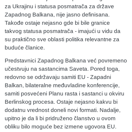
za Ukrajinu i statusa posmatrača za države
Zapadnog Balkana, nije jasno definisana.
Takođe ostaje nejasno gde bi bile granice
takvog statusa posmatrača - imajući u vidu da
su praktično sve oblasti politika relevantne za
buduće članice.
Predstavnici Zapadnog Balkana već povremeno
učestvuju na sastancima Saveta. Pored toga,
redovno se održavaju samiti EU - Zapadni
Balkan, bilateralne međuvladine konferencije,
samiti posvećeni Planu rasta i sastanci u okviru
Berlinskog procesa. Ostaje nejasno kakvu bi
dodatnu vrednost doneli novi formati. Nadalje,
upitno je da li bi pridruženo članstvo u ovom
obliku bilo moguće bez izmene ugovora EU.