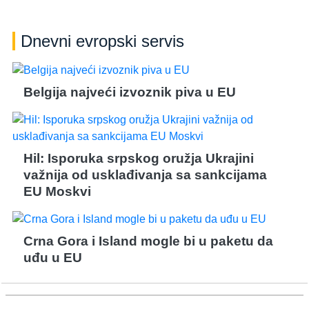
Dnevni evropski servis
Belgija najveći izvoznik piva u EU
Hil: Isporuka srpskog oružja Ukrajini
važnija od usklađivanja sa sankcijama
EU Moskvi
Crna Gora i Island mogle bi u paketu da
uđu u EU