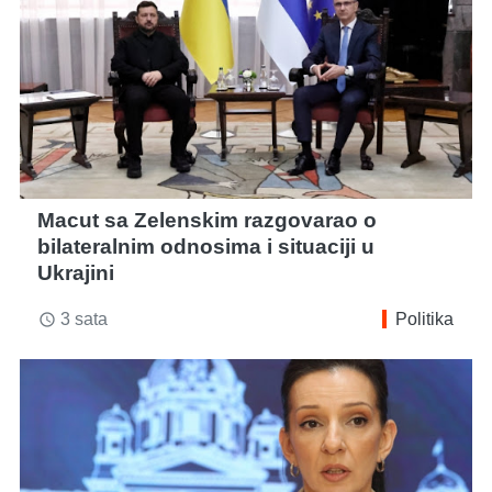
Macut sa Zelenskim razgovarao o
bilateralnim odnosima i situaciji u
Ukrajini
3 sata
Politika
access_time