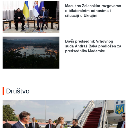
Macut sa Zelenskim razgovarao
o bilateralnim odnosima i
situaciji u Ukrajini
Bivši predsednik Vrhovnog
suda Andraš Baka predložen za
predsednika Mađarske
Društvo