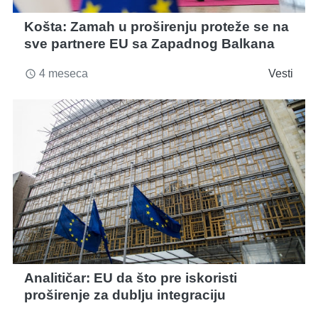
Košta: Zamah u proširenju proteže se na
sve partnere EU sa Zapadnog Balkana
4 meseca
Vesti
access_time
Analitičar: EU da što pre iskoristi
proširenje za dublju integraciju