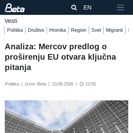
EN
Vesti
Politika
Društvo
Hronika
Region
Svet
Migranti
De
Analiza: Mercov predlog o
proširenju EU otvara ključna
pitanja
Politika
|
Izvor: Beta
|
10.06.2026
|
12:05
access_time