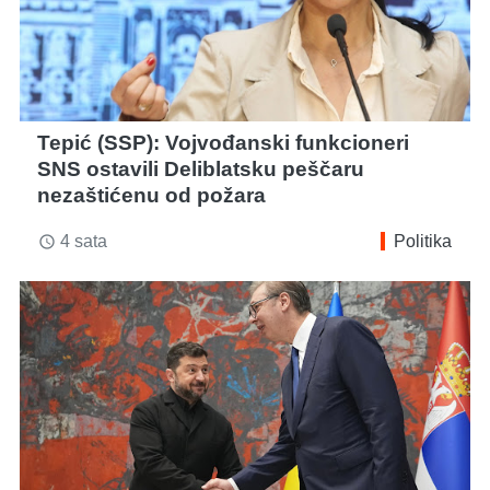
Tepić (SSP): Vojvođanski funkcioneri
SNS ostavili Deliblatsku peščaru
nezaštićenu od požara
4 sata
Politika
access_time