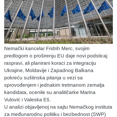
Nemački kancelar Fridrih Merc, svojim
predlogom o proširenju EU daje novi podsticaj
raspravi, ali planirani koraci za integraciju
Ukrajine, Moldavije i Zapadnog Balkana
pokreću suštinska pitanja u vezi sa
sprovođenjem i jednakim tretmanom zemalja
kandidata, ocenile su analitičarke Marina
Vulović i Valeska Eš.
U analizi objavljenoj na sajtu Nemačkog instituta
za međunarodnu politiku i bezbednost (SWP)