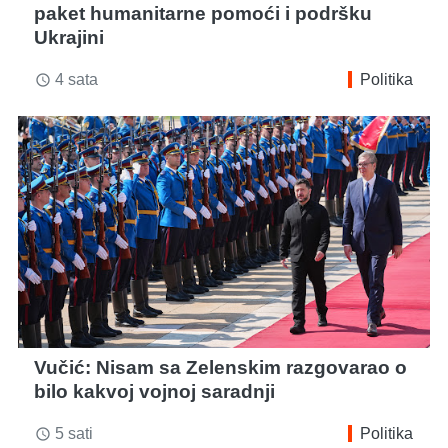
paket humanitarne pomoći i podršku
Ukrajini
4 sata
Politika
access_time
Vučić: Nisam sa Zelenskim razgovarao o
bilo kakvoj vojnoj saradnji
5 sati
Politika
access_time