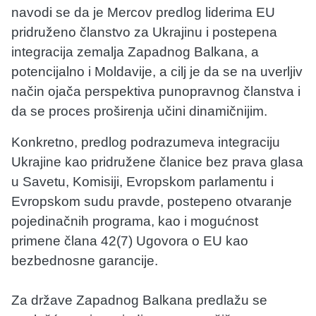
navodi se da je Mercov predlog liderima EU
pridruženo članstvo za Ukrajinu i postepena
integracija zemalja Zapadnog Balkana, a
potencijalno i Moldavije, a cilj je da se na uverljiv
način ojača perspektiva punopravnog članstva i
da se proces proširenja učini dinamičnijim.
Konkretno, predlog podrazumeva integraciju
Ukrajine kao pridružene članice bez prava glasa
u Savetu, Komisiji, Evropskom parlamentu i
Evropskom sudu pravde, postepeno otvaranje
pojedinačnih programa, kao i mogućnost
primene člana 42(7) Ugovora o EU kao
bezbednosne garancije.
Za države Zapadnog Balkana predlažu se