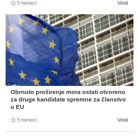
5 meseci
Vesti
access_time
Obrnuto proširenje mora ostati otvoreno
za druge kandidate spremne za članstvo
u EU
5 meseci
Vesti
access_time