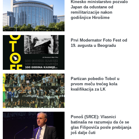
Kinesko ministarstvo pozvalo
Japan da odustane od
remilitarizacije nakon
godišnjice Hirošime
Prvi Modernator Foto Fest od
19. avgusta u Beogradu
Partizan pobedio Tobol u
prvom meču trećeg kola
kvalifikacija za LK
Ponoš (SRCE): Vlasnici
batinaša ne razumeju da će se
glas Filipovića posle prebijanja
još dalje čuti