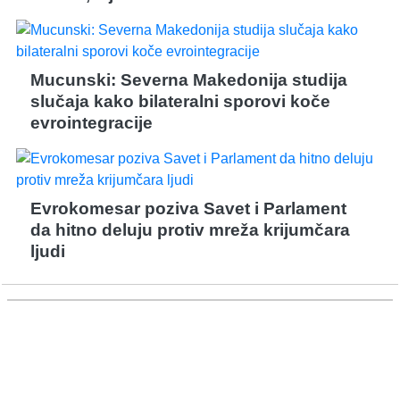
Mucunski: Severna Makedonija studija
slučaja kako bilateralni sporovi koče
evrointegracije
Evrokomesar poziva Savet i Parlament
da hitno deluju protiv mreža krijumčara
ljudi