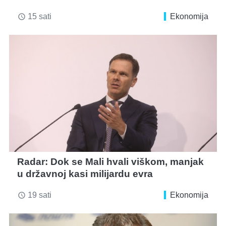
15 sati
Ekonomija
access_time
Radar: Dok se Mali hvali viškom, manjak
u državnoj kasi milijardu evra
19 sati
Ekonomija
access_time