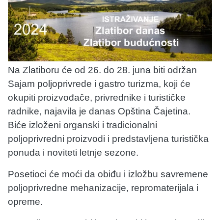
Na Zlatiboru će od 26. do 28. juna biti održan
Sajam poljoprivrede i gastro turizma, koji će
okupiti proizvođače, privrednike i turističke
radnike, najavila je danas Opština Čajetina.
Biće izloženi organski i tradicionalni
poljoprivredni proizvodi i predstavljena turistička
ponuda i noviteti letnje sezone.
Posetioci će moći da obiđu i izložbu savremene
poljoprivredne mehanizacije, repromaterijala i
opreme.