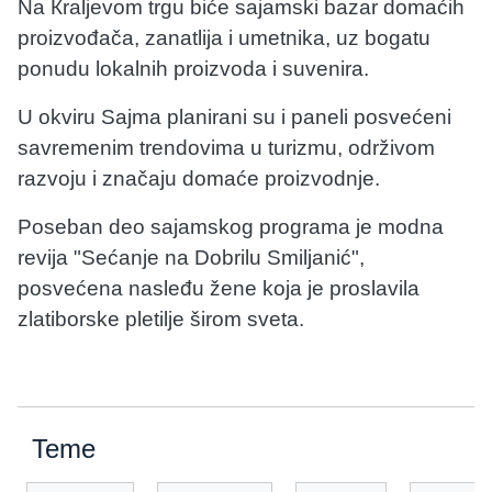
Na Кraljevom trgu biće sajamski bazar domaćih
proizvođača, zanatlija i umetnika, uz bogatu
ponudu lokalnih proizvoda i suvenira.
U okviru Sajma planirani su i paneli posvećeni
savremenim trendovima u turizmu, održivom
razvoju i značaju domaće proizvodnje.
Poseban deo sajamskog programa je modna
revija "Sećanje na Dobrilu Smiljanić",
posvećena nasleđu žene koja je proslavila
zlatiborske pletilje širom sveta.
Teme