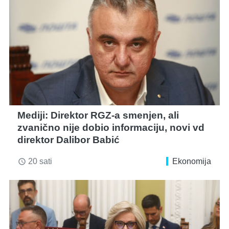
Mediji: Direktor RGZ-a smenjen, ali
zvanično nije dobio informaciju, novi vd
direktor Dalibor Babić
20 sati
Ekonomija
access_time