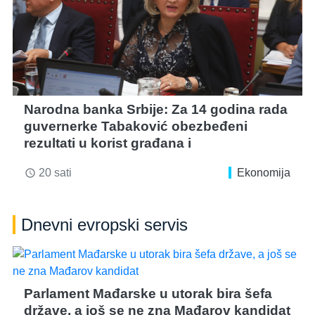
Narodna banka Srbije: Za 14 godina rada
guvernerke Tabaković obezbeđeni
rezultati u korist građana i
20 sati
Ekonomija
access_time
Dnevni evropski servis
Parlament Mađarske u utorak bira šefa
države, a još se ne zna Mađarov kandidat