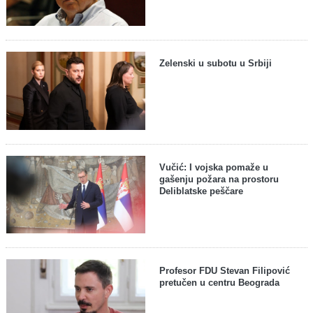
Zelenski u subotu u Srbiji
Vučić: I vojska pomaže u
gašenju požara na prostoru
Deliblatske peščare
Profesor FDU Stevan Filipović
pretučen u centru Beograda