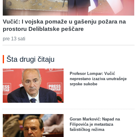
Vučić: I vojska pomaže u gašenju požara na
prostoru Deliblatske peščare
pre 13 sati
Šta drugi čitaju
Profesor Lompar: Vučić
neprestano izaziva unutrašnje
srpske sukobe
Goran Marković: Napad na
Filipovića je metastaza
fašističkog režima