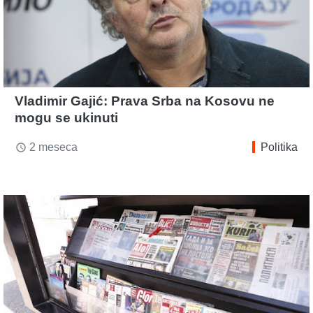
Vladimir Gajić: Prava Srba na Kosovu ne
mogu se ukinuti
2 meseca
Politika
access_time