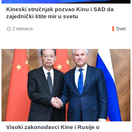
Kineski stručnjak pozvao Kinu i SAD da
zajednički štite mir u svetu
2 meseca
Svet
access_time
Visoki zakonodavci Kine i Rusije o