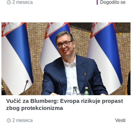
2 meseca
Dogodilo se
access_time
Vučić za Blumberg: Evropa rizikuje propast
zbog protekcionizma
2 meseca
Vesti
access_time