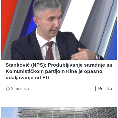
Stanković (NPS): Produbljivanje saradnje sa
Komunističkom partijom Kine je opasno
udaljavanje od EU
2 meseca
Politika
access_time