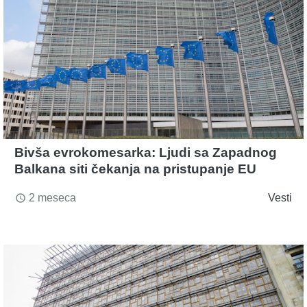
Bivša evrokomesarka: Ljudi sa Zapadnog
Balkana siti čekanja na pristupanje EU
2 meseca
Vesti
access_time