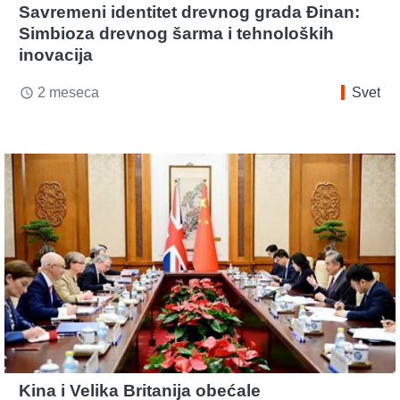
Savremeni identitet drevnog grada Đinan:
Simbioza drevnog šarma i tehnoloških
inovacija
2 meseca
Svet
access_time
Kina i Velika Britanija obećale