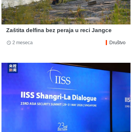
Zaštita delfina bez peraja u reci Jangce
2 meseca
Društvo
access_time