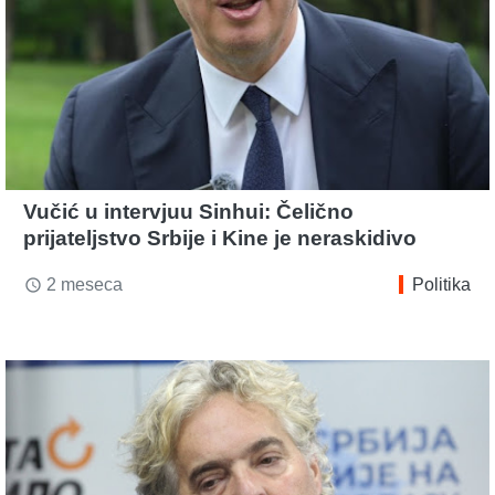
Vučić u intervjuu Sinhui: Čelično
prijateljstvo Srbije i Kine je neraskidivo
2 meseca
Politika
access_time