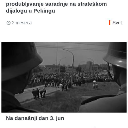
produbljivanje saradnje na strateškom
dijalogu u Pekingu
2 meseca
Svet
access_time
Na današnji dan 3. jun