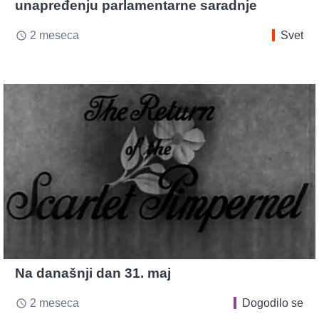
unapređenju parlamentarne saradnje
2 meseca
Svet
access_time
Na današnji dan 31. maj
2 meseca
Dogodilo se
access_time