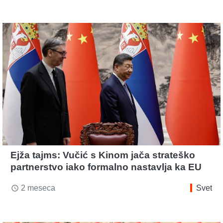
Ejža tajms: Vučić s Kinom jača strateško
partnerstvo iako formalno nastavlja ka EU
2 meseca
Svet
access_time