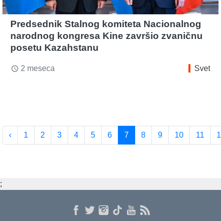
Predsednik Stalnog komiteta Nacionalnog
narodnog kongresa Kine završio zvaničnu
posetu Kazahstanu
2 meseca
Svet
access_time
‹
1
2
3
4
5
6
7
8
9
10
11
1
;