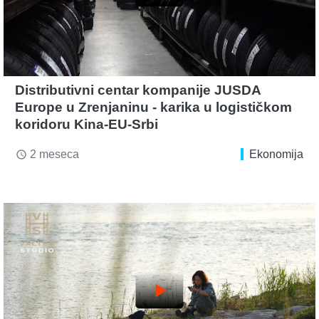
Distributivni centar kompanije JUSDA
Europe u Zrenjaninu - karika u logističkom
koridoru Kina-EU-Srbi
2 meseca
Ekonomija
access_time
play_arrow