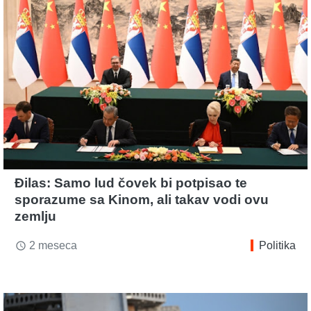
Đilas: Samo lud čovek bi potpisao te
sporazume sa Kinom, ali takav vodi ovu
zemlju
2 meseca
Politika
access_time