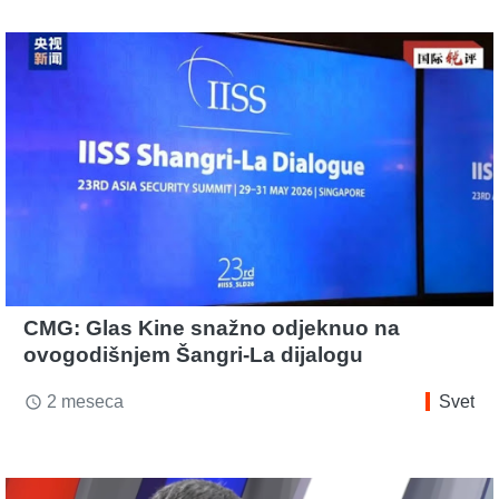
CMG: Glas Kine snažno odjeknuo na
ovogodišnjem Šangri-La dijalogu
2 meseca
Svet
access_time