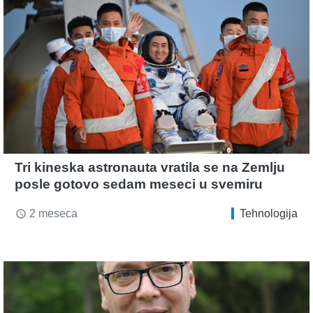
Tri kineska astronauta vratila se na Zemlju
posle gotovo sedam meseci u svemiru
2 meseca
Tehnologija
access_time