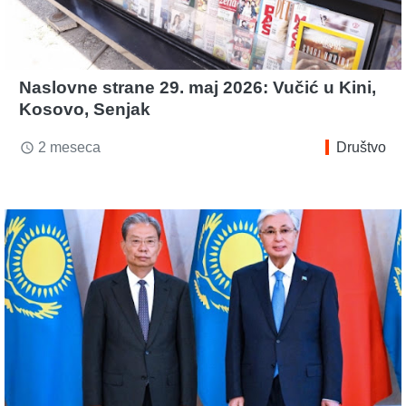
Naslovne strane 29. maj 2026: Vučić u Kini,
Kosovo, Senjak
2 meseca
Društvo
access_time