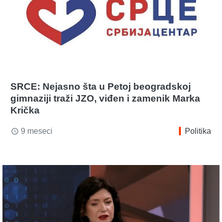
SRCE: Nejasno šta u Petoj beogradskoj
gimnaziji traži JZO, viđen i zamenik Marka
Krička
9 meseci
Politika
access_time