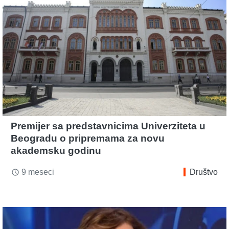
Premijer sa predstavnicima Univerziteta u
Beogradu o pripremama za novu
akademsku godinu
9 meseci
Društvo
access_time