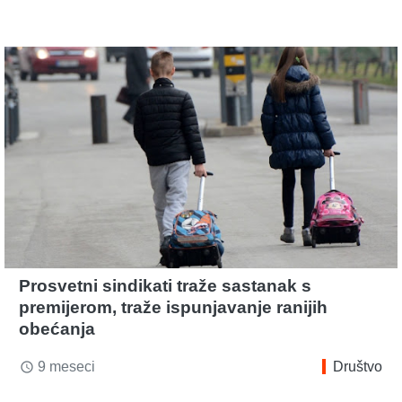
Prosvetni sindikati traže sastanak s
premijerom, traže ispunjavanje ranijih
obećanja
9 meseci
Društvo
access_time