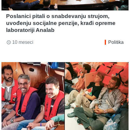
Poslanici pitali o snabdevanju strujom,
uvođenju socijalne penzije, krađi opreme
laboratoriji Analab
10 meseci
Politika
access_time