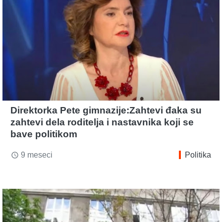
Direktorka Pete gimnazije:Zahtevi đaka su
zahtevi dela roditelja i nastavnika koji se
bave politikom
9 meseci
Politika
access_time