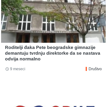
Roditelji đaka Pete beogradske gimnazije
demantuju tvrdnju direktorke da se nastava
odvija normalno
9 meseci
Društvo
access_time