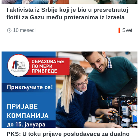
I aktivista iz Srbije koji je bio u presretnutoj
flotili za Gazu među proteranima iz Izraela
10 meseci
Svet
access_time
PKS: U toku prijave poslodavaca za dualno