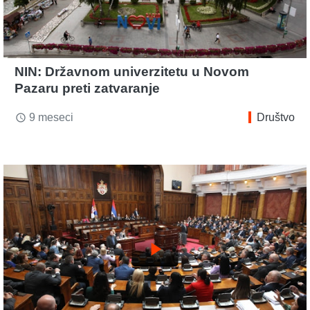
NIN: Državnom univerzitetu u Novom
Pazaru preti zatvaranje
9 meseci
Društvo
access_time
play_arrow