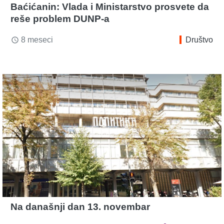
Baćićanin: Vlada i Ministarstvo prosvete da
reše problem DUNP-a
8 meseci
Društvo
access_time
Na današnji dan 13. novembar