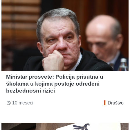
Ministar prosvete: Policija prisutna u
školama u kojima postoje određeni
bezbednosni rizici
10 meseci
Društvo
access_time