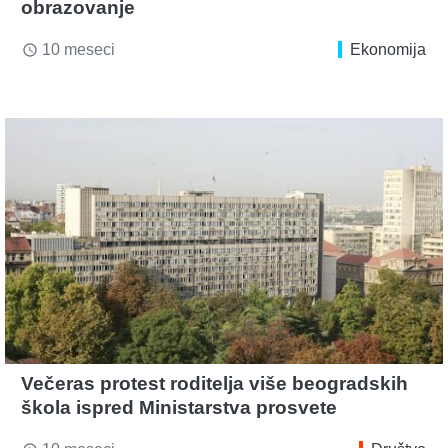
obrazovanje
10 meseci
Ekonomija
access_time
Večeras protest roditelja više beogradskih
škola ispred Ministarstva prosvete