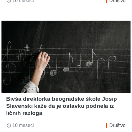
10 meseci
Društvo
access_time
Bivša direktorka beogradske škole Josip
Slavenski kaže da je ostavku podnela iz
ličnih razloga
10 meseci
Društvo
access_time