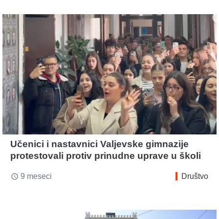
Učenici i nastavnici Valjevske gimnazije
protestovali protiv prinudne uprave u školi
9 meseci
Društvo
access_time