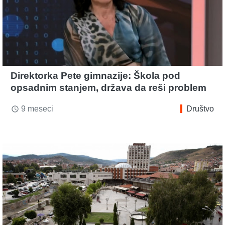
Direktorka Pete gimnazije: Škola pod
opsadnim stanjem, država da reši problem
9 meseci
Društvo
access_time