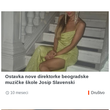
Ostavka nove direktorke beogradske
muzičke škole Josip Slavenski
10 meseci
Društvo
access_time