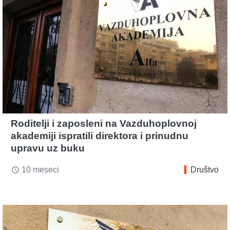
Roditelji i zaposleni na Vazduhoplovnoj
akademiji ispratili direktora i prinudnu
upravu uz buku
10 meseci
Društvo
access_time