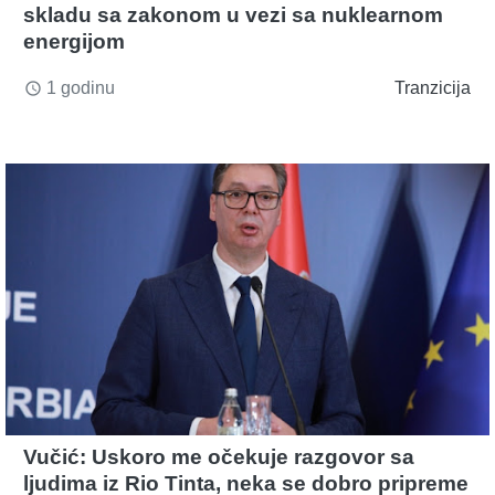
skladu sa zakonom u vezi sa nuklearnom
energijom
1 godinu
Tranzicija
access_time
Vučić: Uskoro me očekuje razgovor sa
ljudima iz Rio Tinta, neka se dobro pripreme