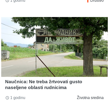
1 godinu
Društvo
access_time
Naučnica: Ne treba žrtvovati gusto
naseljene oblasti rudnicima
1 godinu
Životna sredina
access_time