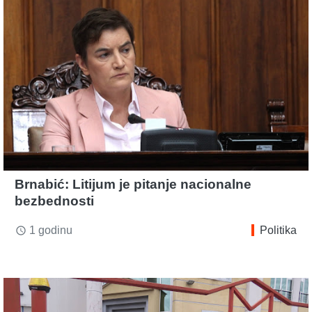
Brnabić: Litijum je pitanje nacionalne
bezbednosti
1 godinu
Politika
access_time