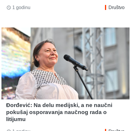
1 godinu
Društvo
access_time
Đorđević: Na delu medijski, a ne naučni
pokušaj osporavanja naučnog rada o
litijumu