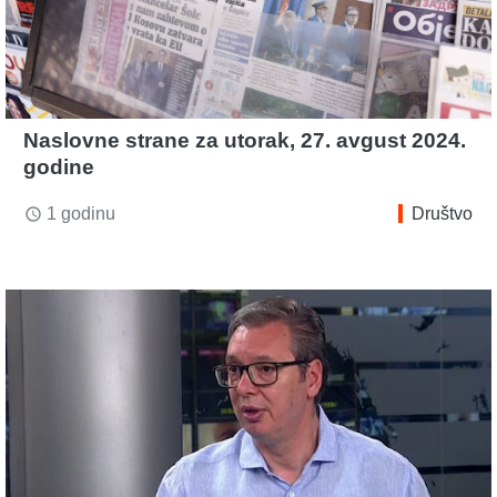
Naslovne strane za utorak, 27. avgust 2024.
godine
1 godinu
Društvo
access_time