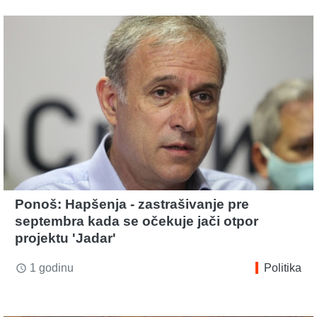
Ponoš: Hapšenja - zastrašivanje pre
septembra kada se očekuje jači otpor
projektu 'Jadar'
1 godinu
Politika
access_time