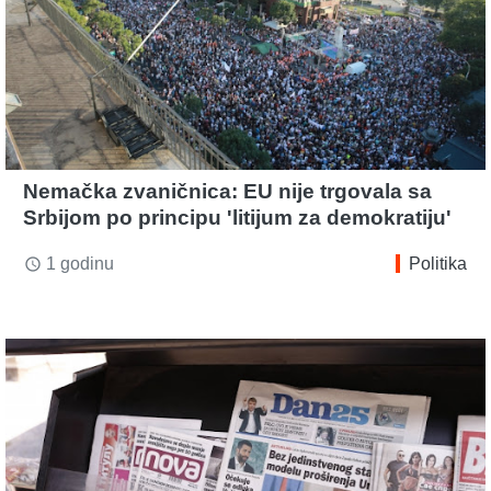
Nemačka zvaničnica: EU nije trgovala sa
Srbijom po principu 'litijum za demokratiju'
1 godinu
Politika
access_time