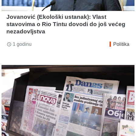
Jovanović (Ekološki ustanak): Vlast
stavovima o Rio Tintu dovodi do još većeg
nezadovljstva
1 godinu
Politika
access_time