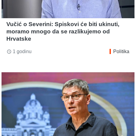
Vučić o Severini: Spiskovi će biti ukinuti,
moramo mnogo da se razlikujemo od
Hrvatske
1 godinu
Politika
access_time