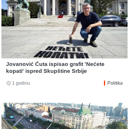
Jovanović Ćuta ispisao grafit 'Nećete
kopati' ispred Skupštine Srbije
1 godinu
Politika
access_time