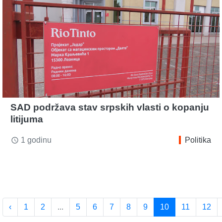
SAD podržava stav srpskih vlasti o kopanju
litijuma
1 godinu
Politika
access_time
‹
1
2
...
5
6
7
8
9
10
11
12