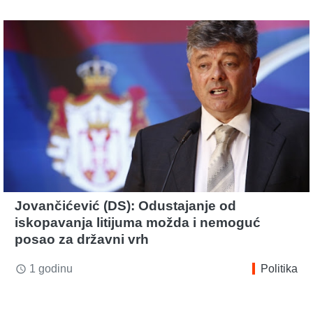
Jovančićević (DS): Odustajanje od
iskopavanja litijuma možda i nemoguć
posao za državni vrh
1 godinu
Politika
access_time