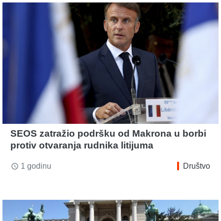
SEOS zatražio podršku od Makrona u borbi
protiv otvaranja rudnika litijuma
1 godinu
Društvo
access_time