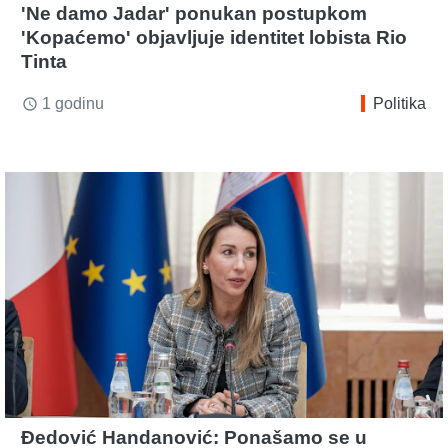
'Ne damo Jadar' ponukan postupkom
'Kopaćemo' objavljuje identitet lobista Rio
Tinta
1 godinu
Politika
access_time
Đedović Handanović: Ponašamo se u