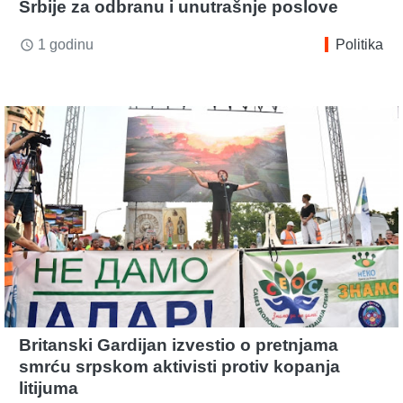
Srbije za odbranu i unutrašnje poslove
1 godinu
Politika
access_time
Britanski Gardijan izvestio o pretnjama
smrću srpskom aktivisti protiv kopanja
litijuma