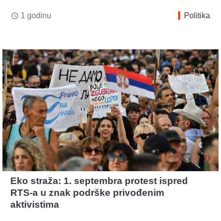
1 godinu
Politika
access_time
Eko straža: 1. septembra protest ispred
RTS-a u znak podrške privođenim
aktivistima