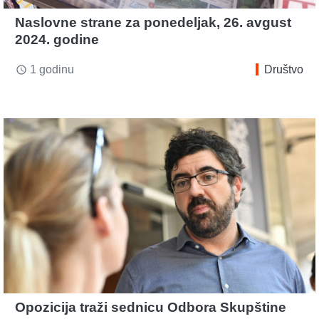
Naslovne strane za ponedeljak, 26. avgust
2024. godine
1 godinu
Društvo
access_time
Opozicija traži sednicu Odbora Skupštine