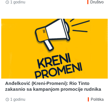
1 godinu
Društvo
access_time
Anđelković (Kreni-Promeni): Rio Tinto
zakasnio sa kampanjom promocije rudnika
1 godinu
Politika
access_time