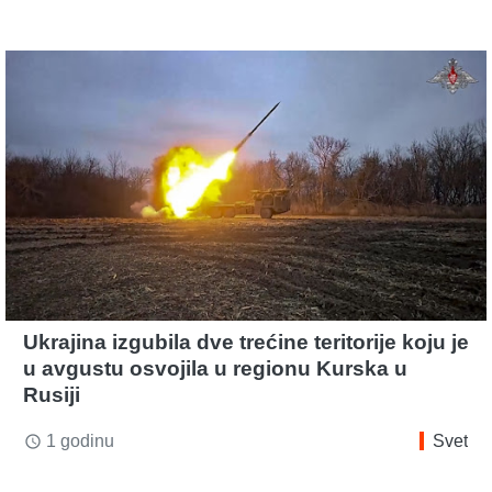
Ukrajina izgubila dve trećine teritorije koju je
u avgustu osvojila u regionu Kurska u
Rusiji
1 godinu
Svet
access_time