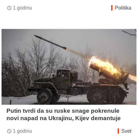
1 godinu
Politika
access_time
Putin tvrdi da su ruske snage pokrenule
novi napad na Ukrajinu, Kijev demantuje
1 godinu
Svet
access_time