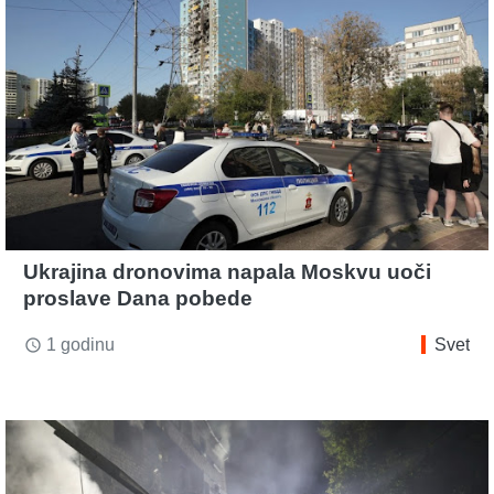
Ukrajina dronovima napala Moskvu uoči
proslave Dana pobede
1 godinu
Svet
access_time