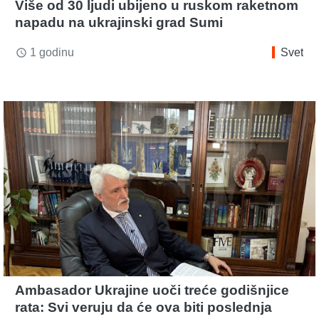
Više od 30 ljudi ubijeno u ruskom raketnom
napadu na ukrajinski grad Sumi
1 godinu
Svet
access_time
Ambasador Ukrajine uoči treće godišnjice
rata: Svi veruju da će ova biti poslednja