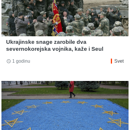
Ukrajinske snage zarobile dva
severnokorejska vojnika, kaže i Seul
1 godinu
Svet
access_time