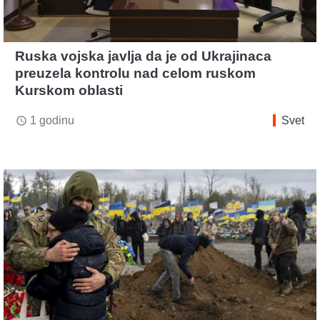
Ruska vojska javlja da je od Ukrajinaca
preuzela kontrolu nad celom ruskom
Kurskom oblasti
1 godinu
Svet
access_time