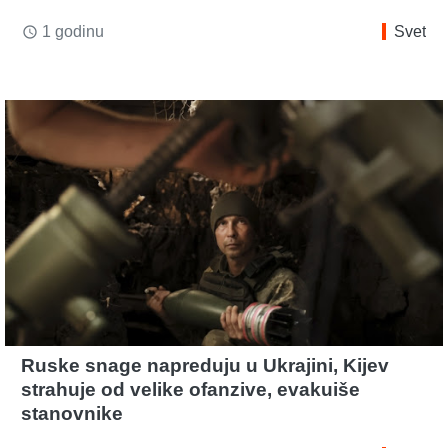
1 godinu
Svet
access_time
Ruske snage napreduju u Ukrajini, Kijev
strahuje od velike ofanzive, evakuiše
stanovnike