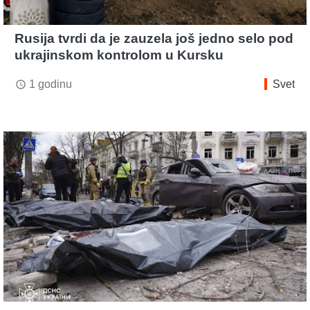
Rusija tvrdi da je zauzela još jedno selo pod
ukrajinskom kontrolom u Kursku
1 godinu
Svet
access_time