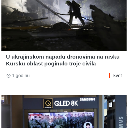
U ukrajinskom napadu dronovima na rusku
Kursku oblast poginulo troje civila
1 godinu
Svet
access_time