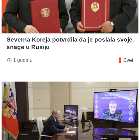
Severna Koreja potvrdila da je poslala svoje
snage u Rusiju
1 godinu
Svet
access_time