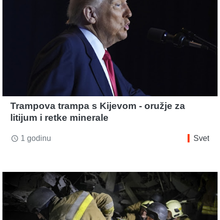
Trampova trampa s Kijevom - oružje za
litijum i retke minerale
1 godinu
Svet
access_time