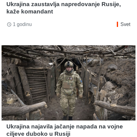
Ukrajina zaustavlja napredovanje Rusije,
kaže komandant
1 godinu
Svet
access_time
Ukrajina najavila jačanje napada na vojne
ciljeve duboko u Rusiji