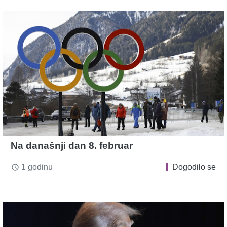
Na današnji dan 8. februar
1 godinu
Dogodilo se
access_time