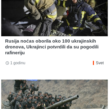
Rusija noćas oborila oko 100 ukrajinskih
dronova, Ukrajinci potvrdili da su pogodili
rafineriju
1 godinu
Svet
access_time