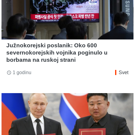
Južnokorejski poslanik: Oko 600
severnokorejskih vojnika poginulo u
borbama na ruskoj strani
1 godinu
Svet
access_time