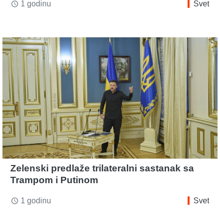
1 godinu
Svet
access_time
Zelenski predlaže trilateralni sastanak sa
Trampom i Putinom
1 godinu
Svet
access_time