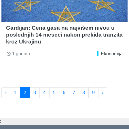
Gardijan: Cena gasa na najvišem nivou u
poslednjih 14 meseci nakon prekida tranzita
kroz Ukrajinu
1 godinu
Ekonomija
access_time
‹
1
2
3
4
5
6
7
8
9
›
;