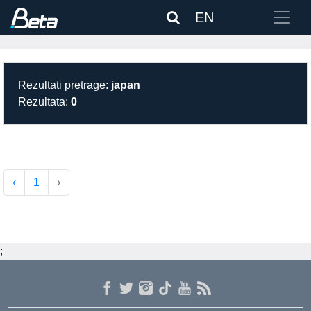
EN
Rezultati pretrage:
japan
Rezultata:
0
‹
1
›
;