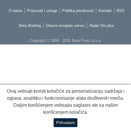
O nama
Proizvodi i usluge
Politika privatnosti
Kontakt
RSS
Beta Briefing
Dnevni evropski servis
Radio Sto plus
Copyright © 1994 - 2026 Beta Press d.o.o.
Ovaj vebsajt koristi kolačiće za personalizaciju sadržaja i
oglasa, analitiku i funkcionisanje alata društvenih mreža.
Daljim korišćenjem vebsajta saglasni ste sa našim
korišćenjem kolačića.
Prihvatam