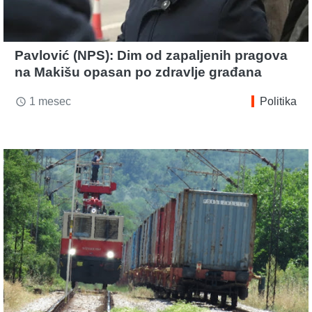
Pavlović (NPS): Dim od zapaljenih pragova
na Makišu opasan po zdravlje građana
1 mesec
Politika
access_time