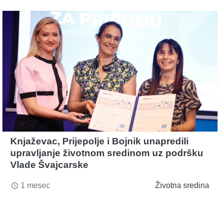
Knjaževac, Prijepolje i Bojnik unapredili
upravljanje životnom sredinom uz podršku
Vlade Švajcarske
1 mesec
Životna sredina
access_time