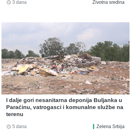
3 dana
Životna sredina
access_time
I dalje gori nesanitarna deponija Buljanka u
Paraćinu, vatrogasci i komunalne službe na
terenu
5 dana
Zelena Srbija
access_time