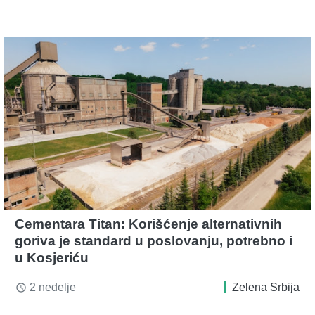
Cementara Titan: Korišćenje alternativnih
goriva je standard u poslovanju, potrebno i
u Kosjeriću
2 nedelje
Zelena Srbija
access_time