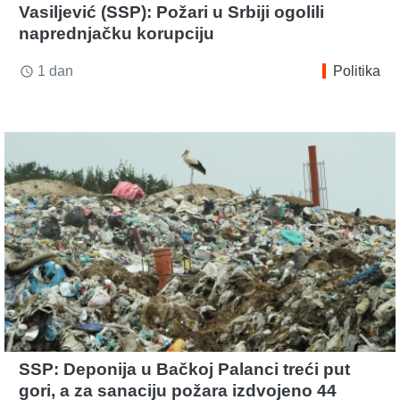
Vasiljević (SSP): Požari u Srbiji ogolili
naprednjačku korupciju
1 dan
Politika
access_time
SSP: Deponija u Bačkoj Palanci treći put
gori, a za sanaciju požara izdvojeno 44