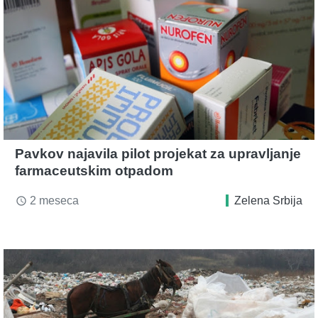
Pavkov najavila pilot projekat za upravljanje
farmaceutskim otpadom
2 meseca
Zelena Srbija
access_time