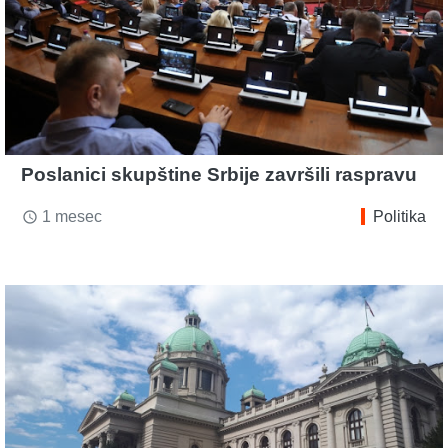
Poslanici skupštine Srbije završili raspravu
1 mesec
Politika
access_time