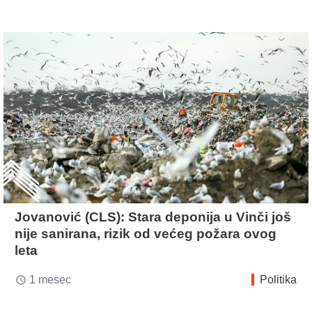
Jovanović (CLS): Stara deponija u Vinči još
nije sanirana, rizik od većeg požara ovog
leta
1 mesec
Politika
access_time