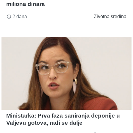
miliona dinara
2 dana
Životna sredina
access_time
Ministarka: Prva faza saniranja deponije u
Valjevu gotova, radi se dalje