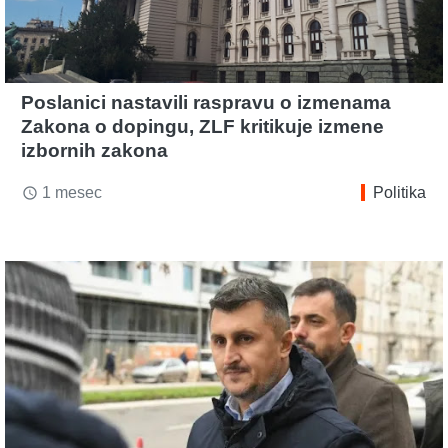
Poslanici nastavili raspravu o izmenama
Zakona o dopingu, ZLF kritikuje izmene
izbornih zakona
1 mesec
Politika
access_time