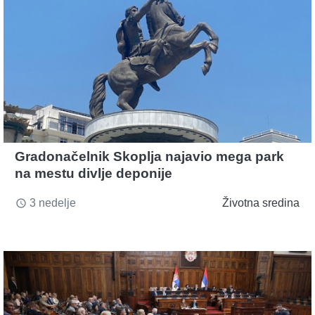
Gradonačelnik Skoplja najavio mega park
na mestu divlje deponije
3 nedelje
Životna sredina
access_time