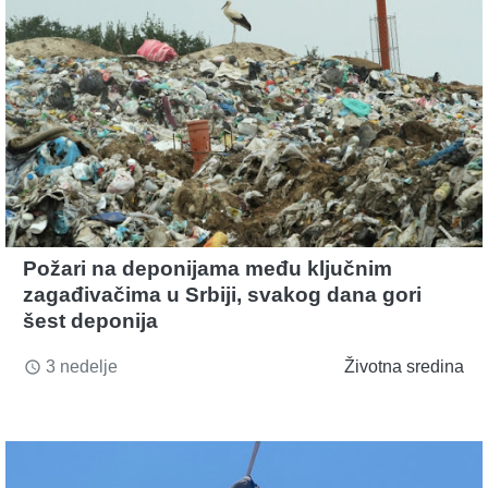
Požari na deponijama među ključnim
zagađivačima u Srbiji, svakog dana gori
šest deponija
3 nedelje
Životna sredina
access_time