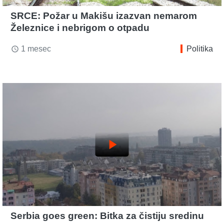
SRCE: Požar u Makišu izazvan nemarom
Železnice i nebrigom o otpadu
1 mesec
Politika
access_time
play_arrow
Serbia goes green: Bitka za čistiju sredinu