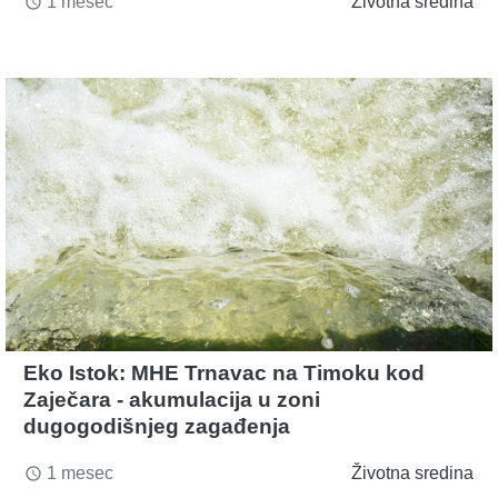
1 mesec
Životna sredina
access_time
Eko Istok: MHE Trnavac na Timoku kod
Zaječara - akumulacija u zoni
dugogodišnjeg zagađenja
1 mesec
Životna sredina
access_time