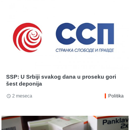
SSP: U Srbiji svakog dana u proseku gori
šest deponija
2 meseca
Politika
access_time