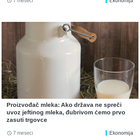
7 meseci
Ekonomija
access_time
Proizvođač mleka: Ako država ne spreči
uvoz jeftinog mleka, đubrivom ćemo prvo
zasuti trgovce
7 meseci
Ekonomija
access_time