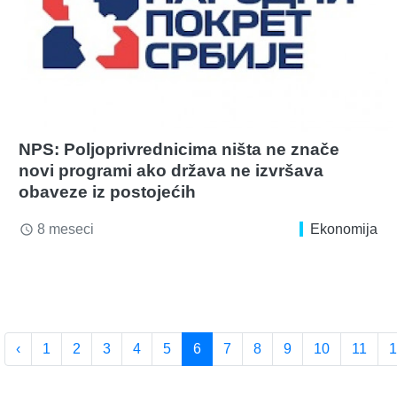
NPS: Poljoprivrednicima ništa ne znače
novi programi ako država ne izvršava
obaveze iz postojećih
8 meseci
Ekonomija
access_time
‹
1
2
3
4
5
6
7
8
9
10
11
1