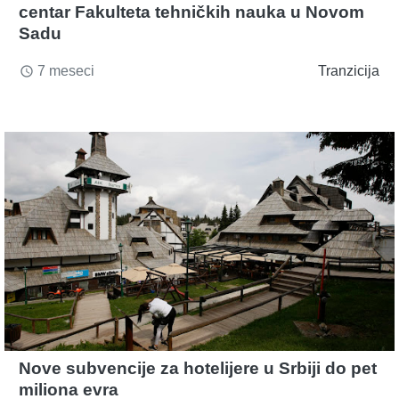
centar Fakulteta tehničkih nauka u Novom
Sadu
7 meseci
Tranzicija
access_time
Nove subvencije za hotelijere u Srbiji do pet
miliona evra