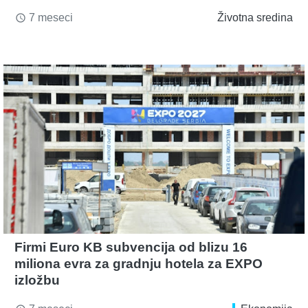
7 meseci
Životna sredina
access_time
Firmi Euro KB subvencija od blizu 16
miliona evra za gradnju hotela za EXPO
izložbu