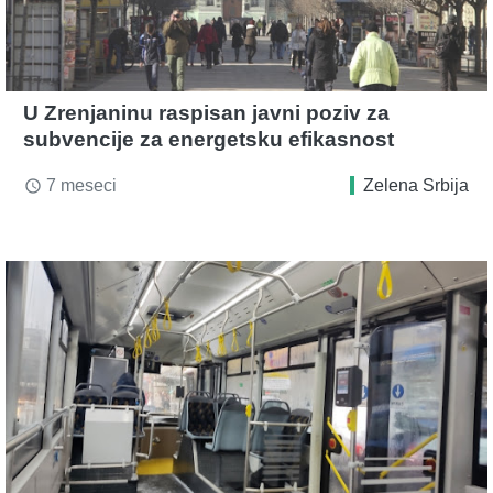
U Zrenjaninu raspisan javni poziv za
subvencije za energetsku efikasnost
7 meseci
Zelena Srbija
access_time