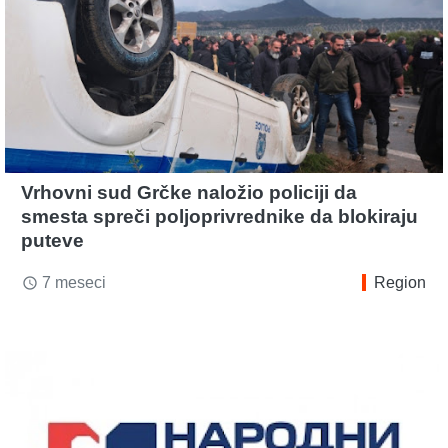
Vrhovni sud Grčke naložio policiji da
smesta spreči poljoprivrednike da blokiraju
puteve
7 meseci
Region
access_time