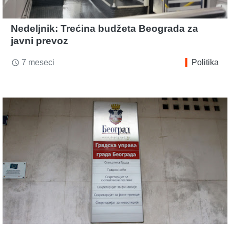
Nedeljnik: Trećina budžeta Beograda za
javni prevoz
7 meseci
Politika
access_time