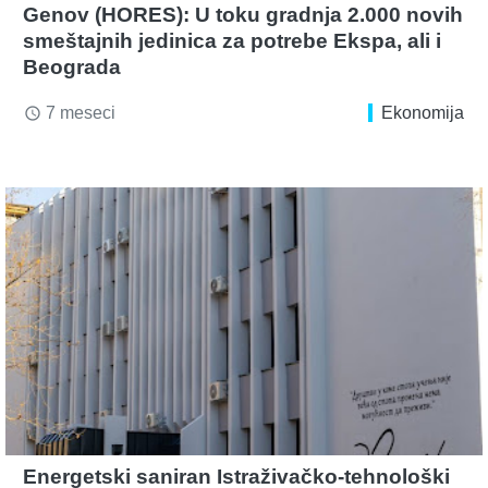
Genov (HORES): U toku gradnja 2.000 novih
smeštajnih jedinica za potrebe Ekspa, ali i
Beograda
7 meseci
Ekonomija
access_time
Energetski saniran Istraživačko-tehnološki