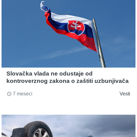
Slovačka vlada ne odustaje od
kontroverznog zakona o zaštiti uzbunjivača
7 meseci
Vesti
access_time