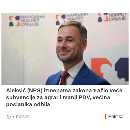
Aleksić (NPS) izmenama zakona tražio veće
subvencije za agrar i manji PDV, većina
poslanika odbila
7 meseci
Politika
access_time