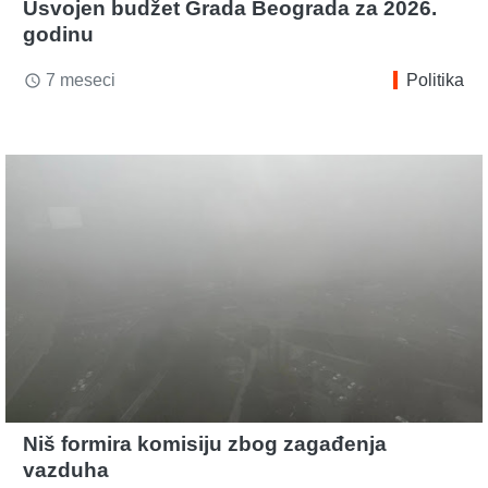
Usvojen budžet Grada Beograda za 2026.
godinu
7 meseci
Politika
access_time
Niš formira komisiju zbog zagađenja
vazduha