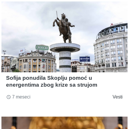
Sofija ponudila Skoplju pomoć u
energentima zbog krize sa strujom
7 meseci
Vesti
access_time