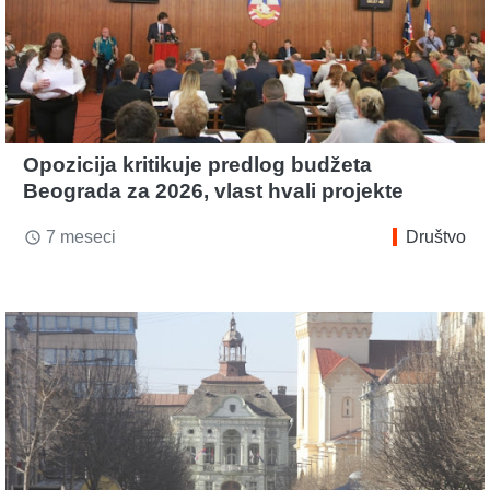
Opozicija kritikuje predlog budžeta
Beograda za 2026, vlast hvali projekte
7 meseci
Društvo
access_time