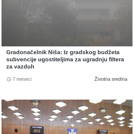
Gradonačelnik Niša: Iz gradskog budžeta
subvencije ugostiteljima za ugradnju filtera
za vazduh
7 meseci
Životna sredina
access_time