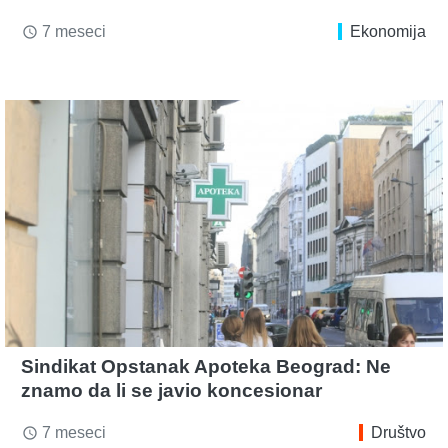
7 meseci
Ekonomija
access_time
Sindikat Opstanak Apoteka Beograd: Ne
znamo da li se javio koncesionar
7 meseci
Društvo
access_time