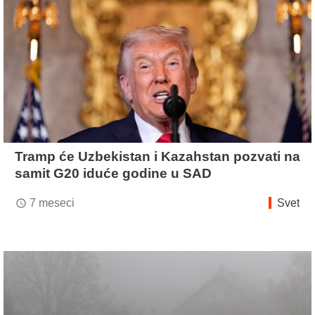
Tramp će Uzbekistan i Kazahstan pozvati na
samit G20 iduće godine u SAD
7 meseci
Svet
access_time