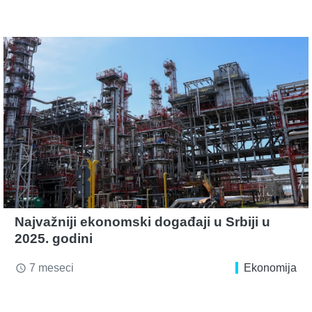
Najvažniji ekonomski događaji u Srbiji u
2025. godini
7 meseci
Ekonomija
access_time