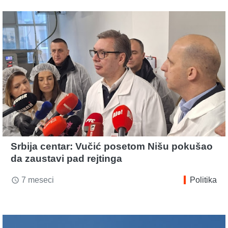
Srbija centar: Vučić posetom Nišu pokušao
da zaustavi pad rejtinga
7 meseci
Politika
access_time